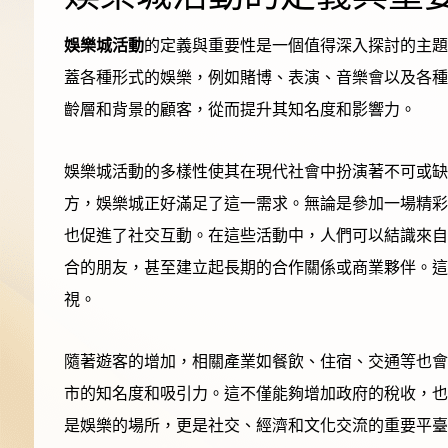
娛樂城活動
的定義與重要性是一個值得深入探討的主題
蓋各種形式的娛樂，例如賭博、表演、音樂會以及各種
齡層和背景的顧客，從而提升其知名度和影響力。
娛樂城活動的多樣性使其在現代社會中扮演著不可或缺
方，娛樂城正好滿足了這一需求。無論是參加一場精彩
也促進了社交互動。在這些活動中，人們可以結識來自
合的朋友，甚至建立起長期的合作關係或商業夥伴。這
視。
隨著遊客的增加，相關產業如餐飲、住宿、交通等也會
市的知名度和吸引力。這不僅能夠增加政府的稅收，也
是娛樂的場所，更是社交、經濟和文化交流的重要平臺