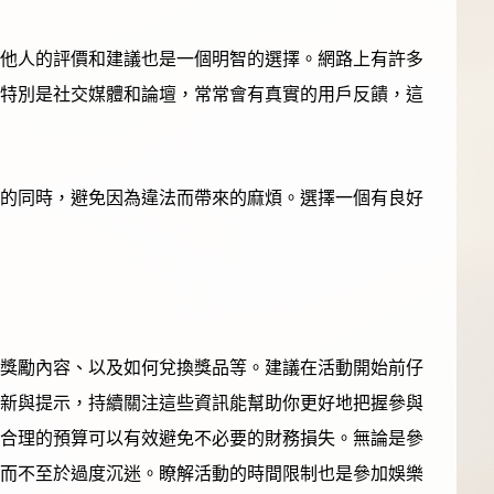
他人的評價和建議也是一個明智的選擇。網路上有許多
特別是社交媒體和論壇，常常會有真實的用戶反饋，這
的同時，避免因為違法而帶來的麻煩。選擇一個有良好
獎勵內容、以及如何兌換獎品等。建議在活動開始前仔
新與提示，持續關注這些資訊能幫助你更好地把握參與
合理的預算可以有效避免不必要的財務損失。無論是參
而不至於過度沉迷。瞭解活動的時間限制也是參加娛樂