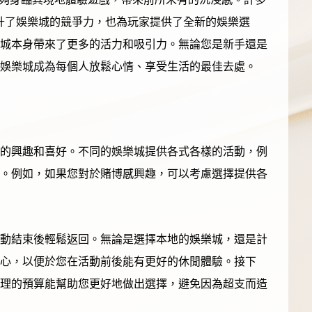
升了娛樂城的競爭力，也為玩家提供了全新的娛樂選
城本身帶來了更多的活力和吸引力。無論您是新手還是
娛樂城成為每個人放鬆心情、享受生活的最佳去處。
的興趣和喜好。不同的娛樂城提供各式各樣的活動，例
。例如，如果您對於賭博感興趣，可以考慮選擇提供各
動結束後輕鬆返回。無論是選擇本地的娛樂城，還是計
心，以便於您在活動前後能有更好的休閒體驗。接下
理的預算能幫助您更好地做出選擇，避免因為超支而造