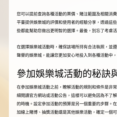
您可以提前查詢各種活動的票價、賭注範圍及相關消費
平臺提供娛樂城的評價和使用者的經驗分享，透過這些
些都能幫助您做出更明智的選擇。最後，別忘了考慮活
在選擇娛樂城活動時，確保該場所持有合法執照，並遵
聲譽的娛樂城，能讓您更加安心地投入到各種活動中，
參加娛樂城活動的秘訣
在參加娛樂城活動之前，瞭解活動的規則和條件是非常
細閱讀官方網站或活動公告，這樣可以避免因為不了解
的時機。設定參加活動的預算是另一個重要的步驟。在
加線上賭博、抽獎活動還是其他娛樂活動，確定一個可