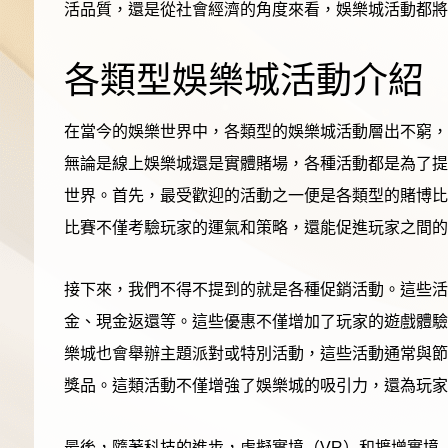
活品質，還是從社會經濟的角度來看，娛樂城活動都將
各類型娛樂城活動介紹
在當今的娛樂世界中，各類型的娛樂城活動層出不窮，
無論是線上娛樂城還是實體賭場，各種活動都是為了提
世界。首先，最受歡迎的活動之一便是各類型的賭博比
比賽不僅考驗玩家的運氣和策略，還能促進玩家之間的
接下來，我們不得不提到的就是各種促銷活動。這些活
金、現金返還等。這些優惠不僅增加了玩家的遊戲體驗
樂城也會舉辦主題派對或特別活動，這些活動通常與節
獎品。這類活動不僅增強了娛樂城的吸引力，還為玩家
最後，隨著科技的進步，虛擬實境（VR）和擴增實境