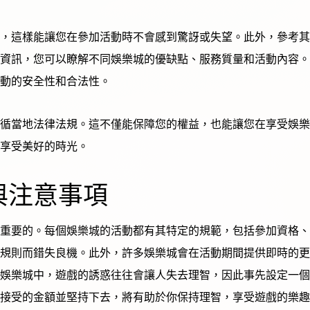
，這樣能讓您在參加活動時不會感到驚訝或失望。此外，參考其
資訊，您可以瞭解不同娛樂城的優缺點、服務質量和活動內容。
動的安全性和合法性。
循當地法律法規。這不僅能保障您的權益，也能讓您在享受娛樂
享受美好的時光。
與注意事項
重要的。每個娛樂城的活動都有其特定的規範，包括參加資格、
規則而錯失良機。此外，許多娛樂城會在活動期間提供即時的更
娛樂城中，遊戲的誘惑往往會讓人失去理智，因此事先設定一個
接受的金額並堅持下去，將有助於你保持理智，享受遊戲的樂趣