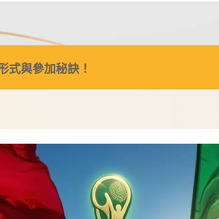
形式與參加秘訣！