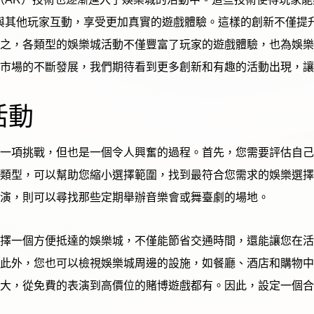
與其他玩家互動，享受更加真實的遊戲體驗。這樣的創新不僅提
之，各類型的娛樂城活動不僅豐富了玩家的遊戲體驗，也為娛樂
市場的不斷發展，我們期待看到更多創新和有趣的活動出現，讓
活動
一項挑戰，但也是一個令人興奮的過程。首先，您需要評估自己
類型，可以幫助您縮小選擇範圍，找到最符合您需求的娛樂選擇
演，則可以尋找那些定期舉辦音樂會或舞臺劇的場地。
擇一個方便抵達的娛樂城，不僅能節省交通時間，還能讓您在活
此外，您也可以檢視娛樂城周邊的設施，如餐廳、酒店和購物中
大，從免費的表演到高價位的賭博遊戲都有。因此，設定一個合