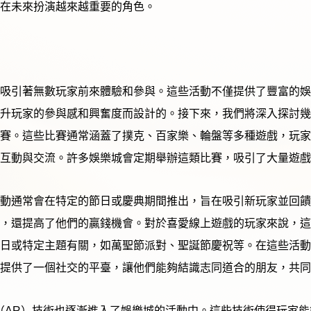
在未來扮演越來越重要的角色。
吸引著無數玩家前來體驗和參與。這些活動不僅提供了豐富的娛
升玩家的參與感和興奮度而設計的。接下來，我們將深入探討幾
賽。這些比賽通常涵蓋了撲克、百家樂、輪盤等多種遊戲，玩家
互動與交流。許多娛樂城會定期舉辦這類比賽，吸引了大量遊戲
動通常會在特定的節日或慶典期間推出，旨在吸引新玩家並回饋
，還提高了他們的贏錢機會。對於喜愛線上遊戲的玩家來說，這
日或特定主題有關，如萬聖節派對、聖誕節慶祝等。在這些活動
提供了一個社交的平臺，讓他們能夠結識志同道合的朋友，共同
（AR）技術也逐漸進入了娛樂城的活動中。這些技術使得玩家