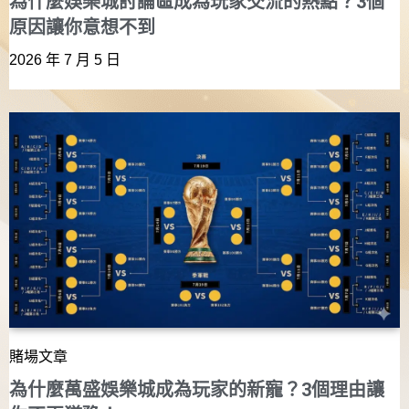
為什麼娛樂城討論區成為玩家交流的熱點？3個
原因讓你意想不到
2026 年 7 月 5 日
賭場文章
為什麼萬盛娛樂城成為玩家的新寵？3個理由讓