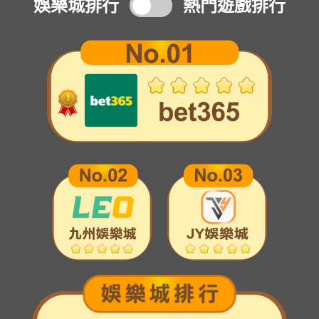
娛樂城排行
熱門遊戲排行