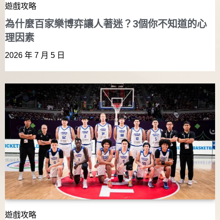
遊戲攻略
為什麼百家樂博弈讓人著迷？3個你不知道的心
理因素
2026 年 7 月 5 日
遊戲攻略