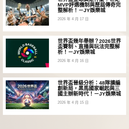
MVP評選機制與歷屆傳奇完
整解析！－JY娛樂城
2026 年 4 月 17 日
世界盃幾年舉辦？2026世界
盃賽制、直播與玩法完整解
析！－JY娛樂城
2026 年 4 月 16 日
世界盃晉級分析：48隊擴編
創新局，黑馬國家崛起與三
國主辦新時代！－JY娛樂城
2026 年 4 月 15 日