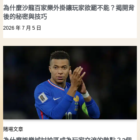
為什麼沙龍百家樂外掛讓玩家欲罷不能？揭開背
後的秘密與技巧
2026 年 7 月 5 日
賭場文章