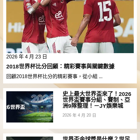
2026 年 4 月 23 日
2018世界杯比分回顧：精彩賽事與關鍵數據
回顧2018世界杯比分的精彩賽事，從小組 ...
史上最大世界盃來了！2026
世界盃賽事分組、賽制、亞
洲9隊整理！－JY娛樂城
2026 年 4 月 20 日
世界盃金球獎是什麼？世足