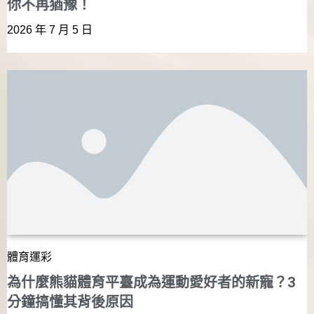
你不再猶豫！
2026 年 7 月 5 日
體育運彩
為什麼熊貓體育平臺成為運動愛好者的新寵？3
分鐘搞懂其背後原因