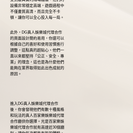
設備非常穩定高端，遊戲過程中
不僅畫質高清，而且完全不卡
頓，讓你可以全心投入每一局。
此外，DG真人娛樂
城代理合作
的頁面設計簡約易用，你還可以
根據自己的喜好和使用習慣進行
調整，這點真的超貼心。他們一
直以來都堅持「公正、安全、專
業」的理念，這也是為什麼他們
能夠在業界取得如此出色成就的
原因。
進入DG真人
娛樂城代理合作
後，你會發現他們有數十種風格
和玩法的真人百家樂
娛樂城代理
合作
廳供你選擇。光是百家樂
娛
樂城代理合作
就有高達近30個廳