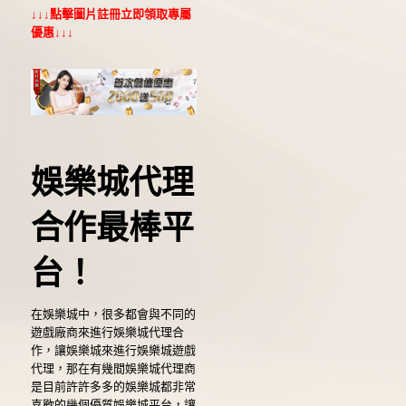
↓↓↓點擊圖片註冊立即領取專屬
優惠↓↓↓
娛樂城代理
合作最棒平
台！
在娛樂城中，很多都會與不同的
遊戲廠商來進行娛樂城代理合
作，讓娛樂城來進行娛樂城遊戲
代理，那在有幾間娛樂城代理商
是目前許許多多的娛樂城都非常
喜歡的幾個優質娛樂城平台，讓