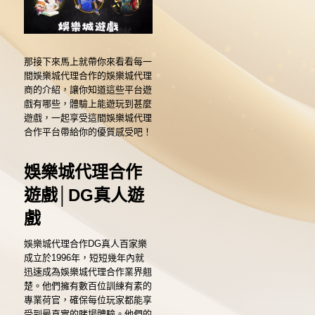
那接下來馬上就帶你來看看每一
間娛樂城代理合作的娛樂城代理
商的介紹，讓你知道這些平台遊
戲有哪些，體驗上能遊玩到甚麼
遊戲，一起享受這間娛樂城代理
合作平台帶給你的優質感受吧！
娛樂城代理合作
遊戲│DG真人遊
戲
娛樂城代理合作
DG真人百家樂
成立於1996年，短短幾年內就
迅速成為
娛樂城代理合作
業界翹
楚。他們擁有數百位訓練有素的
專業荷官，確保每位玩家都能享
受到最真實的賭場體驗。他們的