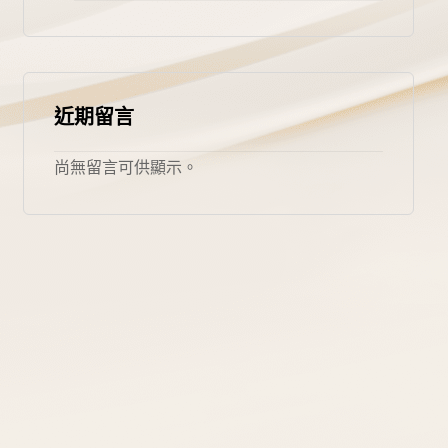
近期留言
尚無留言可供顯示。