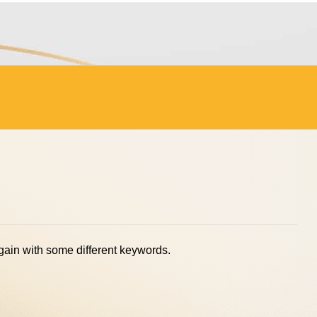
gain with some different keywords.