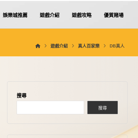
娛樂城推薦
遊戲介紹
遊戲攻略
優質賭場
遊戲介紹
真人百家樂
DB真人
搜尋
搜尋