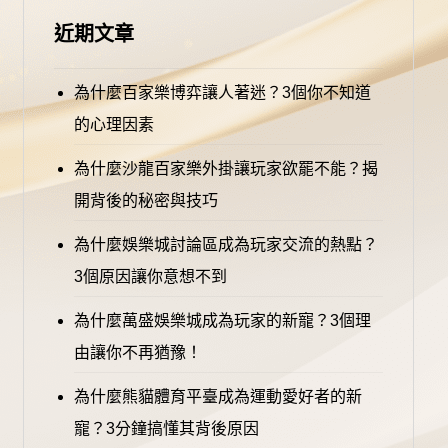
近期文章
為什麼百家樂博弈讓人著迷？3個你不知道
的心理因素
為什麼沙龍百家樂外掛讓玩家欲罷不能？揭
開背後的秘密與技巧
為什麼娛樂城討論區成為玩家交流的熱點？
3個原因讓你意想不到
為什麼萬盛娛樂城成為玩家的新寵？3個理
由讓你不再猶豫！
為什麼熊貓體育平臺成為運動愛好者的新
寵？3分鐘搞懂其背後原因