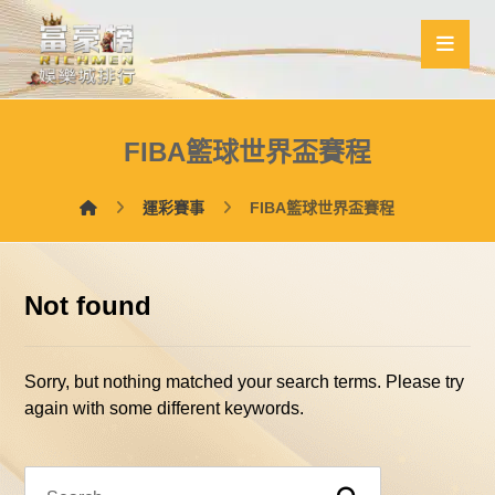
FIBA籃球世界盃賽程
運彩賽事
FIBA籃球世界盃賽程
Not found
Sorry, but nothing matched your search terms. Please try
again with some different keywords.