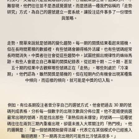
難發現，他們往往並不是憑感覺選號，而是透過一種我們俗稱的「走勢
研究」方式，為自己的選號建立一套系統，讓投注這件事多了一份理性
與策略。
走勢，簡單來說就是號碼的變化趨勢。每一期的開獎結果看起來隨機，
但在長時間累積的數據裡，有些號碼會顯得格外活躍，也有些號碼經常
長時間消失。中獎者往往會從這些趨勢中，試圖挖掘出規律性的蛛絲馬
跡。有些人會建立自己專屬的開獎紀錄表，從近期十期、二十期、甚至
五十期的結果中去觀察哪些號碼正在「走熱」，哪些則處於「冷凍
期」。他們認為，雖然開獎是隨機的，但在短期內仍有機會出現某種集
中傾向，而這樣的傾向，就可能是中獎的切入點。
例如，有位長期投注者曾分享自己的選號方式，他會把過去 30 期的號
碼列成表格，分析每一個數字的出現次數與分佈位置。他不是隨便挑選
最常出現的號碼，而是找出那些「漸熱但尚未爆發」的號碼——這種號
碼往往在兩到三期內重複出現，卻還未進入大眾關注的「熱門榜」。他
的邏輯是：「當一個號碼開始變得活躍，代表它在某個模式中已經進入
輪迴週期，下一期再次出現的可能性比冷號高很多。」