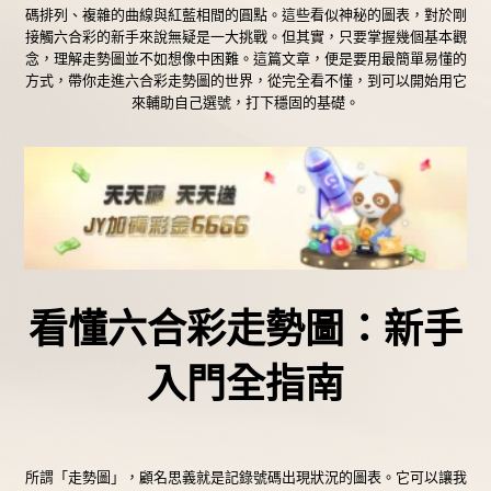
碼排列、複雜的曲線與紅藍相間的圓點。這些看似神秘的圖表，對於剛
接觸六合彩的新手來說無疑是一大挑戰。但其實，只要掌握幾個基本觀
念，理解走勢圖並不如想像中困難。這篇文章，便是要用最簡單易懂的
方式，帶你走進六合彩走勢圖的世界，從完全看不懂，到可以開始用它
來輔助自己選號，打下穩固的基礎。
看懂六合彩走勢圖：新手
入門全指南
所謂「走勢圖」，顧名思義就是記錄號碼出現狀況的圖表。它可以讓我