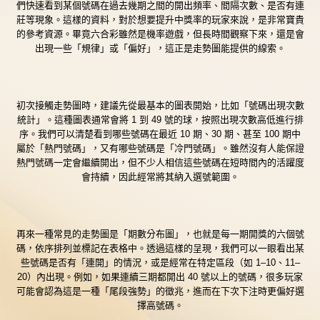
們快速看到某個號碼在過去幾期之間的開出頻率、間隔次數、是否有連
莊等現象。這樣的資料，對於想要提升中獎率的玩家來說，是非常寶貴
的參考資源。畢竟六合彩雖然是機率遊戲，但長時間觀察下來，還是會
出現一些「規律」或「偏好」，這正是走勢圖能提供的線索。
初次接觸走勢圖時，建議先從最基本的圖表開始，比如「號碼出現次數
統計」。這種圖表通常會將 1 到 49 號的球，按照出現次數高低進行排
序。我們可以清楚看到哪些號碼在最近 10 期、30 期、甚至 100 期中
屬於「熱門號碼」，又有哪些號碼是「冷門號碼」。雖然沒有人能保證
熱門號碼一定會繼續開出，但不少人相信這些號碼在短時間內的活躍度
會持續，因此經常將其納入選號範圍。
再來一種常見的走勢圖是「期數分布圖」，也就是每一期開獎的六個號
碼，依序排列並標記在表格中。透過這樣的呈現，我們可以一眼看出某
些號碼是否有「連開」的情況，或是經常在特定區段（如 1–10、11–
20）內出現。例如，如果連續三期都開出 40 號以上的號碼，很多玩家
可能會認為這是一種「尾段強勢」的徵兆，進而在下次下注時更偏好選
擇高號碼。