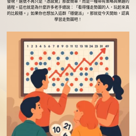
發現，選號不再只是「憑感覺」那麼簡單，而是一種帶有策略與樂趣的
過程。這也就是為什麼許多老手總說：「看得懂走勢圖的人，玩起來真
的比較穩。」如果你也想加入這群「穩健派」，那就從今天開始，認真
學習走勢圖吧！