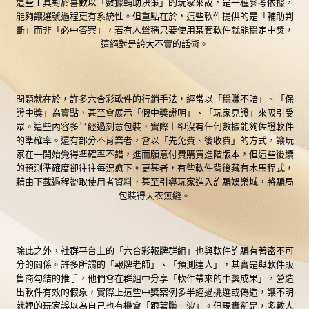
這些工具對於喜歡以「數據輔助決策」的玩家來說，是一種參考依據，
能夠讓選號過程更有系統性。但重點在於，這些軟件提供的是「輔助判
斷」而非「必中答案」，若有人聲稱只要使用某套軟件就能穩定中獎，
這絕對是誇大不實的話術。
問題就在於，許多六合彩軟件的行銷手法，經常以「穩賺不賠」、「保
證中獎」為賣點，甚至會展示「假中獎證明」、「玩家見證」來吸引受
眾。這些內容多半經過刻意包裝，實際上卻沒有任何數據能夠佐證軟件
的準確率。還有部分不肖業者，會以「先免費、後收費」的方式，讓玩
家在一開始覺得準確率不錯，進而願意付費購買進階版本，但這些後續
的預測準確度卻往往每況愈下。更甚者，有些軟件背後藏有木馬程式，
藉由下載過程盜取使用者資料，甚至引導玩家進入詐騙娛樂城，將騙局
包裝得天衣無縫。
除此之外，社群平台上的「六合彩報牌群組」也與軟件詐騙有著密不可
分的關係。許多所謂的「報牌老師」、「預測達人」，其實是與軟件販
售商勾結的推手，他們會在群組中分享「軟件帶來的中獎成果」，營造
出軟件有效的假象，實際上這些中獎案例多半經過挑選或偽造，讓不明
就裡的玩家誤以為自己也有機會「跟著賺一波」。但現實卻是，多數人