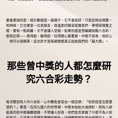
最後要說的是，統計數據是一面鏡子，它不會說謊，只是反映出現實。
有時候，它也像是一位老朋友，用溫柔的聲音提醒我們，夢想與現實之
間，要有一點距離，才不會讓人受傷。如果你還是想繼續挑戰六合彩，
那就記得——買得起，輸得起，玩得開心最重要。中獎不容易，但好心
情可以很簡單。這也許才是每期開獎真正送給我們的「最大獎」。
那些曾中獎的人都怎麼研
究六合彩走勢？
每次聽到有人中六合彩，心中難免會冒出一個念頭：「他到底是怎麼選
號的？」畢竟，在四九選六的世界裡，中獎本就如大海撈針，而有人卻
能真的抓中那幾顆號碼，不禁讓人好奇，他們是否掌握了什麼不為人知
的技巧，又或者只是運氣爆棚的例外。仔細觀察那些曾中過獎的人，不