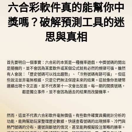
六合彩軟件真的能幫你中
獎嗎？破解預測工具的迷
思與真相
首先要明白一個事實：六合彩的本質是一種機率遊戲，中獎號碼的開出
是隨機的，並不會因為某套軟件或某個公式就有必然的規律可循。雖然
有人會說：「歷史號碼可以找出趨勢」、「冷熱號碼有跡可循」，但這
些說法並非毫無根據，只是它們無法保證未來的結果。這就像你丟硬幣
連續出現十次正面，並不代表第十一次會出反面。每一期的開獎號碼，
都是獨立事件，並不會因為過去的結果而改變機率。
然而，這並不代表六合彩軟件毫無價值。有些軟件確實具備統計分析的
功能，能夠幫助玩家整理歷史數據，快速查看號碼的出現頻率、冷門與
熱門號碼的分布、連號與斷號的情況，甚至能夠模擬投注策略的勝率。