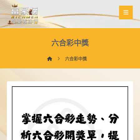
六合彩中獎
六合彩中獎