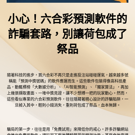
小心！六合彩預測軟件的
詐騙套路，別讓荷包成了
祭品
隨著科技的進步，買六合彩不再只是走進投注站碰碰運氣，越來越多號
稱能「預測中獎號碼」的軟件應運而生。這些軟件包裝得像高科技產
品，動輒標榜「大數據分析」、「AI智能預測」、「獨家算法」，再加
上幾張擷取畫面、一堆中獎見證，讓不少想搏一把的玩家動心。然而，
這些看似專業的六合彩預測軟件，往往隱藏著精心設計的詐騙陷阱，一
旦掉入其中，輕則小錢消失，重則荷包成了祭品，血本無歸。
騙局的第一步，往往是用「免費試用」來降低你的戒心。許多詐騙網站