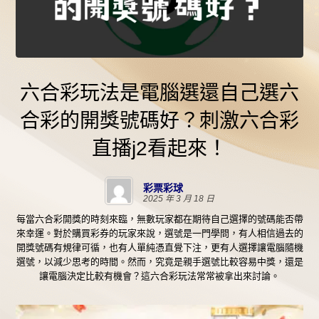
六合彩玩法是電腦選還自己選六
合彩的開獎號碼好？刺激六合彩
直播j2看起來！
彩票彩球
2025 年 3 月 18 日
每當六合彩開獎的時刻來臨，無數玩家都在期待自己選擇的號碼能否帶
來幸運。對於購買彩券的玩家來說，選號是一門學問，有人相信過去的
開獎號碼有規律可循，也有人單純憑直覺下注，更有人選擇讓電腦隨機
選號，以減少思考的時間。然而，究竟是親手選號比較容易中獎，還是
讓電腦決定比較有機會？這
六合彩玩法
常常被拿出來討論。