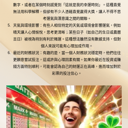
數字，或者在某個時刻感覺到「這就是我的幸運時刻」。這種直覺
無法用科學解釋，但卻有不少人憑藉直覺贏得大獎，讓人不得不思
考運氣與潛意識之間的關聯。
天氣與環境影響：有些人相信特定的天氣或環境會影響運氣，例如
晴天讓人心情愉悅，思考更清晰；某些日子（如自己的生日或農曆
吉日）被視為特別有利於賭運。這種想法雖然沒有數據支持，但對
個人來說可能有心理加成作用。
最近的財務狀況：有趣的是，當一個人財務狀況穩定時，他們往往
更願意嘗試投注，這或許與心理因素有關。如果你最近在投資或賺
錢方面特別順利，可能會認為自己的財運正在高峰，進而增加對於
彩票的投注信心。