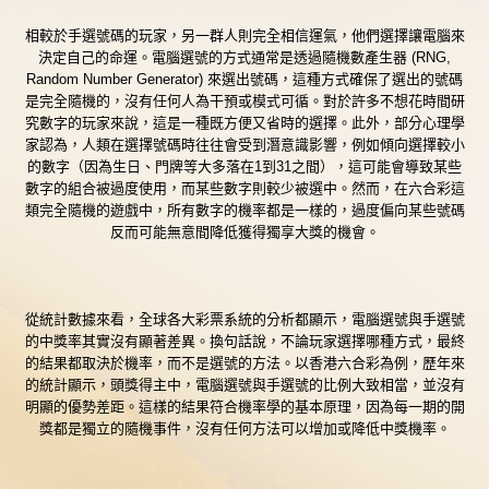
相較於手選號碼的玩家，另一群人則完全相信運氣，他們選擇讓電腦來
決定自己的命運。電腦選號的方式通常是透過隨機數產生器 (RNG,
Random Number Generator) 來選出號碼，這種方式確保了選出的號碼
是完全隨機的，沒有任何人為干預或模式可循。對於許多不想花時間研
究數字的玩家來說，這是一種既方便又省時的選擇。此外，部分心理學
家認為，人類在選擇號碼時往往會受到潛意識影響，例如傾向選擇較小
的數字（因為生日、門牌等大多落在1到31之間），這可能會導致某些
數字的組合被過度使用，而某些數字則較少被選中。然而，在六合彩這
類完全隨機的遊戲中，所有數字的機率都是一樣的，過度偏向某些號碼
反而可能無意間降低獲得獨享大獎的機會。
從統計數據來看，全球各大彩票系統的分析都顯示，電腦選號與手選號
的中獎率其實沒有顯著差異。換句話說，不論玩家選擇哪種方式，最終
的結果都取決於機率，而不是選號的方法。以香港六合彩為例，歷年來
的統計顯示，頭獎得主中，電腦選號與手選號的比例大致相當，並沒有
明顯的優勢差距。這樣的結果符合機率學的基本原理，因為每一期的開
獎都是獨立的隨機事件，沒有任何方法可以增加或降低中獎機率。