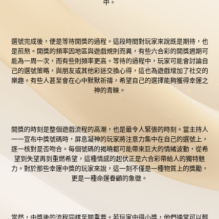
中。
選號完成後，便是等待開獎的過程。這段時間對玩家來說既是期待，也
是煎熬。開獎的頻率因地區與遊戲規則而異，有些六合彩的開獎週期可
能為一周一次，而有些則頻率更高。等待的過程中，玩家可能會討論自
己的選號策略，與朋友或其他彩迷交換心得，這也為遊戲增加了社交的
樂趣。有些人甚至會在心中默默祈禱，希望自己的選擇能夠獲得幸運之
神的青睞。
開獎的時刻是整個遊戲流程的高潮，也是最令人緊張的時刻。當主持人
一一宣布中獎號碼時，屏息凝神的玩家將注意力集中在自己的選號上，
逐一核對是否吻合。每個號碼的揭曉都可能帶來巨大的情緒波動，從希
望到失望再到重燃希望，這種情感的起伏正是六合彩帶給人的獨特魅
力。對於那些幸運中獎的玩家來說，這一刻不僅是一種物質上的獎勵，
更是一種命運眷顧的象徵。
當然，中獎後的流程同樣至關重要。若玩家中得小獎，他們通常可以輕