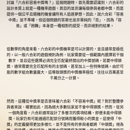
討論「六合彩容易中獎嗎？」這個問題時，首先需要認識到，六合彩的
設計本質上就是一種機率遊戲，其目的並非讓每個參與者都中獎，而是
提供一個公平且隨機的機會讓所有人追逐夢想。因此，說六合彩「容易
中獎」並不準確，但這個問題的答案也並非單純的「否」，因為「容
易」或「困難」本身是一種相對的感受，而非絕對的結果。
從數學的角度來看，六合彩的中獎機率是可以計算的，並且通常是極低
的。以一般六合彩的遊戲規則為例，玩家需要從一個範圍內選擇若干個
數字，並且這些選擇必須完全匹配最終開出的中獎號碼。若要中得頭
獎，通常需要完全匹配所有的主號碼，甚至加上一些特殊號碼。由於可
能的數字組合數量龐大，這導致頭獎的中獎機率極低，往往以百萬甚至
千萬分之一計算。
然而，這種低中獎率是否意味著六合彩「不容易中獎」呢？對於整體參
與者來說，確實如此，因為絕大多數玩家並不會中得頭獎。然而，從另
一個角度看，六合彩通常設計了多層次的獎項結構，即便未能中得頭
獎，玩家仍有可能通過匹配部分號碼而獲得較小的獎金。這使得「中
獎」的定義變得更加多樣化，並不是所有的參與者都將「中頭獎」視為