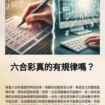
六合彩真的有規律嗎？
每當六合彩開獎的時刻到來，無數彩迷都屏息以待，希望自己的選號能
夠中獎，帶來財富與幸運。然而，在這場隨機性的遊戲中，有人相信號
碼的出現是毫無規律的純粹運氣，也有人堅信某些數字比其他數字更有
可能出現，並試圖透過分析歷史數據來預測未來可能開出的號碼。究竟