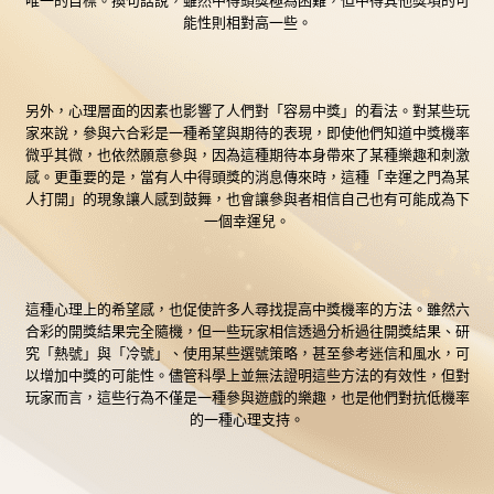
唯一的目標。換句話說，雖然中得頭獎極為困難，但中得其他獎項的可
能性則相對高一些。
另外，心理層面的因素也影響了人們對「容易中獎」的看法。對某些玩
家來說，參與六合彩是一種希望與期待的表現，即使他們知道中獎機率
微乎其微，也依然願意參與，因為這種期待本身帶來了某種樂趣和刺激
感。更重要的是，當有人中得頭獎的消息傳來時，這種「幸運之門為某
人打開」的現象讓人感到鼓舞，也會讓參與者相信自己也有可能成為下
一個幸運兒。
這種心理上的希望感，也促使許多人尋找提高中獎機率的方法。雖然六
合彩的開獎結果完全隨機，但一些玩家相信透過分析過往開獎結果、研
究「熱號」與「冷號」、使用某些選號策略，甚至參考迷信和風水，可
以增加中獎的可能性。儘管科學上並無法證明這些方法的有效性，但對
玩家而言，這些行為不僅是一種參與遊戲的樂趣，也是他們對抗低機率
的一種心理支持。