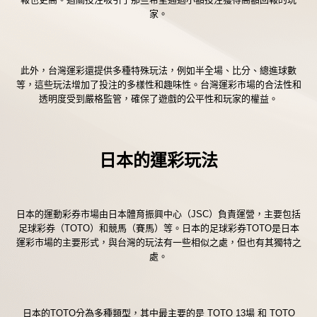
家。
此外，台灣運彩還提供多種特殊玩法，例如半全場、比分、總進球數
等，這些玩法增加了投注的多樣性和趣味性。台灣運彩市場的合法性和
透明度受到嚴格監管，確保了遊戲的公平性和玩家的權益。
日本的運彩玩法
日本的運動彩券市場由日本體育振興中心（JSC）負責運營，主要包括
足球彩券（TOTO）和競馬（賽馬）等。日本的足球彩券TOTO是日本
運彩市場的主要形式，與台灣的玩法有一些相似之處，但也有其獨特之
處。
日本的TOTO分為多種類型，其中最主要的是 TOTO 13場 和 TOTO