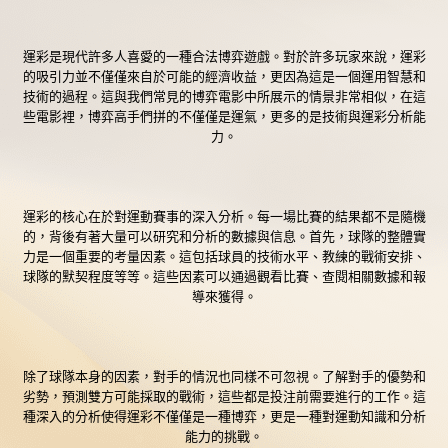
運彩是現代許多人喜愛的一種合法博弈遊戲。對於許多玩家來說，運彩
的吸引力並不僅僅來自於可能的經濟收益，更因為這是一個運用智慧和
技術的過程。這與我們常見的博弈電影中所展示的情景非常相似，在這
些電影裡，博弈高手們拼的不僅僅是運氣，更多的是技術與
運彩分析
能
力。
運彩的核心在於對運動賽事的深入分析。每一場比賽的結果都不是隨機
的，背後有著大量可以研究和分析的數據與信息。首先，球隊的整體實
力是一個重要的考量因素。這包括球員的技術水平、教練的戰術安排、
球隊的默契程度等等。這些因素可以通過觀看比賽、查閱相關數據和報
導來獲得。
除了球隊本身的因素，對手的情況也同樣不可忽視。了解對手的優勢和
劣勢，預測雙方可能採取的戰術，這些都是投注前需要進行的工作。這
種深入的分析使得運彩不僅僅是一種博弈，更是一種對運動知識和分析
能力的挑戰。