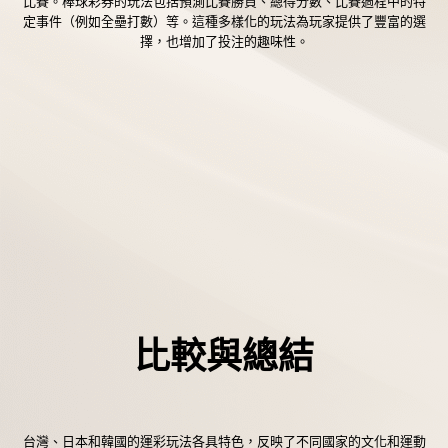
比賽。棒球彩券的玩法包括預測比賽勝負、總得分數、比賽過程中的特
定事件（例如全壘打數）等。這種多樣化的玩法為玩家提供了豐富的選
擇，也增加了投注的趣味性。
比較與總結
台灣、日本和韓國的運彩玩法各具特色，反映了不同國家的文化和運動