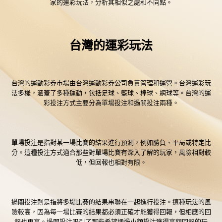
家的運彩玩法，分析其相似之處和不同點。
台灣的運彩玩法
台灣的運動彩券市場由台灣運動彩券公司負責管理和運營。
台灣運彩玩
法
多樣，涵蓋了多種運動，包括足球、籃球、棒球、網球等。台灣的運
彩投注方式主要分為單場投注和過關投注兩種。
單場投注是指對某一場比賽的結果進行預測，例如勝負、平局或特定比
分。這種投注方式適合那些對單場比賽有深入了解的玩家，風險相對較
低，但回報也相對有限。
過關投注則是指將多場比賽的結果串聯在一起進行投注。這種玩法的風
險較高，因為每一場比賽的結果都必須正確才能獲得回報，但相應的回
報也更高。過關投注吸引了那些希望通過小額投注獲得高額回報的玩