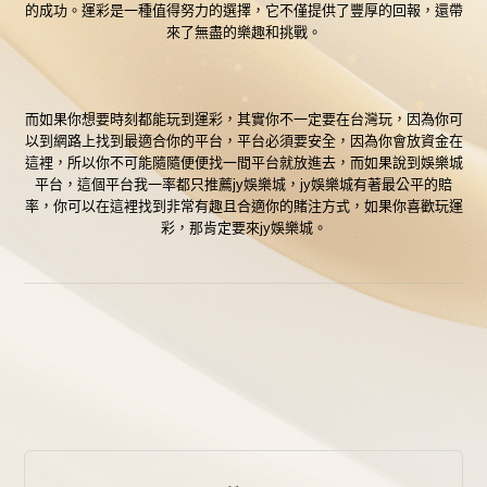
的成功。運彩是一種值得努力的選擇，它不僅提供了豐厚的回報，還帶
來了無盡的樂趣和挑戰。
而如果你想要時刻都能玩到運彩，其實你不一定要在台灣玩，因為你可
以到網路上找到最適合你的平台，平台必須要安全，因為你會放資金在
這裡，所以你不可能隨隨便便找一間平台就放進去，而如果說到
娛樂城
平台，這個平台我一率都只推薦jy娛樂城，jy娛樂城有著最公平的賠
率，你可以在這裡找到非常有趣且合適你的賭注方式，如果你喜歡玩運
彩，那肯定要來
jy娛樂城
。