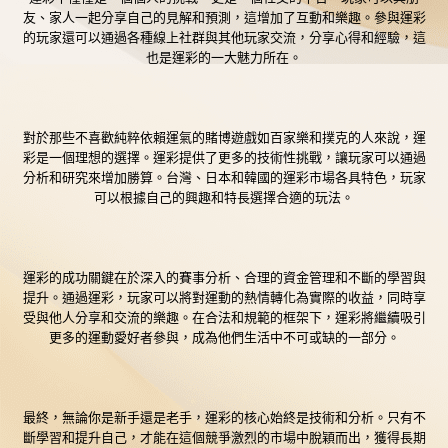
友、家人一起分享自己的見解和預測，這增加了互動和樂趣。參與運彩
的玩家還可以通過各種線上社群與其他玩家交流，分享心得和經驗，這
也是運彩的一大魅力所在。
對於那些不喜歡純粹依賴運氣的賭博遊戲如百家樂和撲克的人來說，運
彩是一個理想的選擇。運彩提供了更多的技術性挑戰，讓玩家可以通過
分析和研究來增加勝算。台灣、日本和韓國的運彩市場各具特色，玩家
可以根據自己的興趣和特長選擇合適的玩法。
運彩的成功關鍵在於深入的賽事分析、合理的資金管理和不斷的學習與
提升。通過運彩，玩家可以將對運動的熱情轉化為實際的收益，同時享
受與他人分享和交流的樂趣。在合法和規範的框架下，運彩將繼續吸引
更多的運動愛好者參與，成為他們生活中不可或缺的一部分。
最終，無論你是新手還是老手，運彩的核心始終是技術和分析。只有不
斷學習和提升自己，才能在這個競爭激烈的市場中脫穎而出，獲得長期