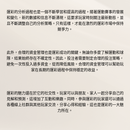
運彩的分析過程也是一個不斷學習和提高的過程。隨著運動賽事的發展
和變化，新的數據和信息不斷湧現，這要求玩家時刻關注最新動態，並
且不斷調整自己的分析策略。只有這樣，才能在激烈的運彩市場中保持
競爭力。
此外，合理的資金管理也是運彩成功的關鍵。無論你多麼了解運動和球
隊，結果始終存在不確定性。因此，投注者需要制定合理的投注策略，
避免一次性投入過多資金，從而降低風險。合理的資金管理可以幫助玩
家在長期的運彩過程中保持穩定的收益。
運彩的魅力還在於它的社交性。玩家可以與朋友、家人一起分享自己的
見解和預測，這增加了互動和樂趣。同時，參與運彩的玩家還可以通過
各種線上社群與其他玩家交流，分享心得和經驗，這也是運彩的一大魅
力所在。