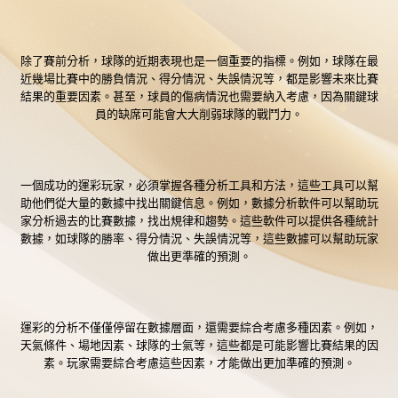
除了賽前分析，球隊的近期表現也是一個重要的指標。例如，球隊在最
近幾場比賽中的勝負情況、得分情況、失誤情況等，都是影響未來比賽
結果的重要因素。甚至，球員的傷病情況也需要納入考慮，因為關鍵球
員的缺席可能會大大削弱球隊的戰鬥力。
一個成功的運彩玩家，必須掌握各種分析工具和方法，這些工具可以幫
助他們從大量的數據中找出關鍵信息。例如，數據分析軟件可以幫助玩
家分析過去的比賽數據，找出規律和趨勢。這些軟件可以提供各種統計
數據，如球隊的勝率、得分情況、失誤情況等，這些數據可以幫助玩家
做出更準確的預測。
運彩的分析不僅僅停留在數據層面，還需要綜合考慮多種因素。例如，
天氣條件、場地因素、球隊的士氣等，這些都是可能影響比賽結果的因
素。玩家需要綜合考慮這些因素，才能做出更加準確的預測。