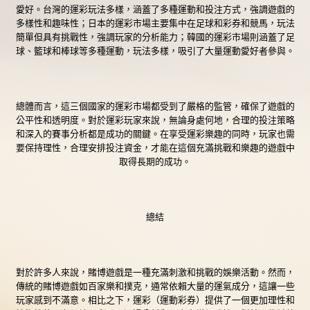
愛好。台灣的運彩玩法多樣，涵蓋了多種運動和投注方式，強調遊戲的
多樣性和趣味性；日本的運彩市場主要集中在足球和彩券和競馬，玩法
簡單但具有挑戰性，強調玩家的分析能力；韓國的運彩市場則涵蓋了足
球、籃球和棒球等多種運動，玩法多樣，吸引了大量運動愛好者參與。
總體而言，這三個國家的運彩市場都受到了嚴格的監管，確保了遊戲的
公平性和透明度。對於運彩玩家來說，無論身處何地，合理的投注策略
和深入的賽事分析都是成功的關鍵。在享受運彩樂趣的同時，玩家也需
要保持理性，合理安排投注資金，才能在這個充滿挑戰和樂趣的遊戲中
取得長期的成功。
總結
對於許多人來說，賭博遊戲是一種充滿刺激和挑戰的娛樂活動。然而，
傳統的賭博遊戲如百家樂和撲克，通常依賴大量的運氣成分，這讓一些
玩家感到不滿意。相比之下，運彩（運動彩券）提供了一個更加理性和