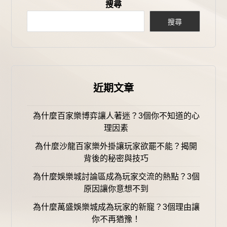
搜尋
搜尋
近期文章
為什麼百家樂博弈讓人著迷？3個你不知道的心
理因素
為什麼沙龍百家樂外掛讓玩家欲罷不能？揭開
背後的秘密與技巧
為什麼娛樂城討論區成為玩家交流的熱點？3個
原因讓你意想不到
為什麼萬盛娛樂城成為玩家的新寵？3個理由讓
你不再猶豫！