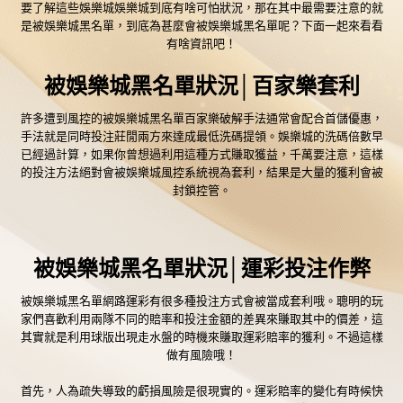
要了解這些娛樂城娛樂城到底有啥可怕狀況，那在其中最需要注意的就
是被娛樂城黑名單，到底為甚麼會被娛樂城黑名單呢？下面一起來看看
有啥資訊吧！
被娛樂城黑名單狀況│百家樂套利
許多遭到風控的
被娛樂城黑名單
百家樂破解手法通常會配合首儲優惠，
手法就是同時投注莊閒兩方來達成最低洗碼提領。娛樂城的洗碼倍數早
已經過計算，如果你曾想過利用這種方式賺取獲益，千萬要注意，這樣
的投注方法絕對會被娛樂城風控系統視為套利，結果是大量的獲利會被
封鎖控管。
被娛樂城黑名單狀況│運彩投注作弊
被娛樂城黑名單
網路運彩有很多種投注方式會被當成套利哦。聰明的玩
家們喜歡利用兩隊不同的賠率和投注金額的差異來賺取其中的價差，這
其實就是利用球版出現走水盤的時機來賺取運彩賠率的獲利。不過這樣
做有風險哦！
首先，人為疏失導致的虧損風險是很現實的。運彩賠率的變化有時候快