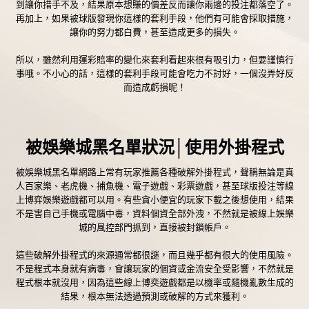
到讓你措手不及，結果原本想賺的價差反而讓你兩邊的投注都落空了。
再加上，如果被球版發現你這樣的套利手段，他們有可能會採取措施，
讓你的努力都白費，甚至造成更多的損失。
所以，雖然利用運彩賠率的變化來套利看起來很有吸引力，但要謹慎行
事哦。不小心的話，這樣的套利手段可能會吃力不討好，一個沒弄好反
而造成虧損呢！
被娛樂城黑名單狀況│使用外掛程式
被娛樂城黑名單
網路上常有玩家推薦各種破解外掛程式，聲稱無論是真
人百家樂、老虎機、捕魚機、電子遊戲、彩票遊戲，甚至球版投注等線
上博弈娛樂遊戲都可以用。有些貪小便宜的玩家下載之後想使用，結果
不是害自己手機或電腦中毒，資料個資全部外洩，不然就是被線上娛樂
城的風控部門抓到，直接被封鎖帳戶。
這些破解外掛程式的來源通常都很謎，而且幾乎都有很大的使用風險。
不是程式本身就有病毒，會讓玩家的個資或金流安全受影響，不然就是
程式根本就沒用，因為這些線上博奕遊戲都是以機率或隨機亂數生成的
結果，根本無法透過預測或破解的方式來獲利。