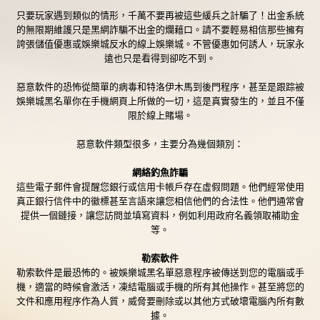
只要玩家遇到類似的情形，千萬不要再被這些緩兵之計騙了！出金系統
的無限期維護只是黑網詐騙不出金的爛藉口。請不要輕易相信那些擁有
誇張儲值優惠或娛樂城反水的線上娛樂城。不管優惠如何誘人，玩家永
遠也只是看得到卻吃不到。
惡意軟件的恐怖從簡單的病毒和特洛伊木馬到後門程序，甚至是跟踪
被
娛樂城黑名單
你在手機網頁上所做的一切，這是真實發生的，並且不僅
限於線上賭場。
惡意軟件類型很多，主要分為幾個類別：
網絡釣魚詐騙
這些電子郵件會提醒您銀行或信用卡帳戶存在虛假問題。他們經常使用
真正銀行信件中的徽標甚至言語來讓您相信他們的合法性。他們通常會
提供一個鏈接，讓您訪問並填寫資料，例如利用政府名義領取補助金
等。
勒索軟件
勒索軟件是最恐怖的。
被娛樂城黑名單
惡意程序被傳送到您的電腦或手
機，適當的時候會激活，凍結電腦或手機的所有其他操作。甚至將您的
文件和應用程序作為人質，威脅要刪除或以其他方式破壞電腦內所有數
據。