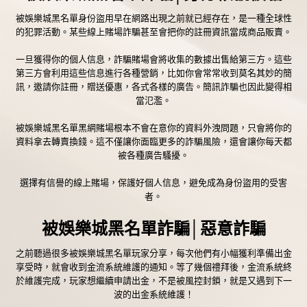
被娛樂城黑名單
身份盜用早在網路出現之前就已經存在，是一種全球性
的犯罪活動。某些線上賭場詐騙甚至會把你的註冊資訊當成商品販賣。
一旦獲得你的個人信息，詐騙賭場會將收集的數據出售給第三方。這些
第三方會利用這些信息進行各種營銷，比如你會常常收到莫名其妙的簡
訊，邀請你註冊，贈送優惠，各式各樣的廣告。簡訊詐騙也因此變得相
當氾濫。
被娛樂城黑名單
黑網賭場根本不會在意你的資料外洩問題，只會將你的
資料拿去轉賣換錢。這不僅讓你面臨更多的詐騙風險，還會讓你每天都
被各種廣告騷擾。
選擇有信譽的線上賭場，保護好個人信息，避免成為身份盜用的受害
者。
被娛樂城黑名單詐騙│惡意詐騙
之前聽過很多
被娛樂城黑名單
玩家分享，每次他們有小幅獲利準備出金
享受時，就會收到金流系統維護的通知。等了幾個禮拜後，金流系統終
於維護完成，玩家想繼續申請出金，不是被風控封鎖，就是又遇到下一
波的出金系統維護！