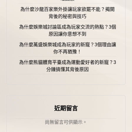
為什麼沙龍百家樂外掛讓玩家欲罷不能？揭開
背後的秘密與技巧
為什麼娛樂城討論區成為玩家交流的熱點？3個
原因讓你意想不到
為什麼萬盛娛樂城成為玩家的新寵？3個理由讓
你不再猶豫！
為什麼熊貓體育平臺成為運動愛好者的新寵？3
分鐘搞懂其背後原因
近期留言
尚無留言可供顯示。