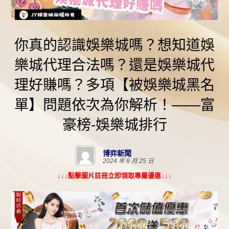
你真的認識娛樂城嗎？想知道娛
樂城代理合法嗎？還是娛樂城代
理好賺嗎？多項【被娛樂城黑名
單】問題依次為你解析！——富
豪榜-娛樂城排行
博弈新聞
2024 年 6 月 25 日
↓↓↓點擊圖片註冊立即領取專屬優惠↓↓↓