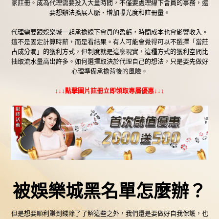
家註冊。成為代理需要投入大量時間，不僅要處理線下會員的事務，還
要想辦法擴展人脈、增加曝光度和註冊量。
代理需要跟娛樂城一起承擔線下會員的盈虧，時間成本也會影響收入。
這不是固定計算時薪，而是看結果。有人可能會覺得可以不選擇「當莊
占成分潤」的獲利方式，但制度就是這麼現實，這種方式的獲利空間比
抽取流水量高出許多。如何選擇取決於代理自己的想法，只是要先做好
心理準備承擔背後的風險。
↓↓↓點擊圖片註冊立即領取專屬優惠↓↓↓
被娛樂城黑名單怎麼辦？
但是想要順利賺到錢除了了解這些之外，我們還是要做好自我保護，也