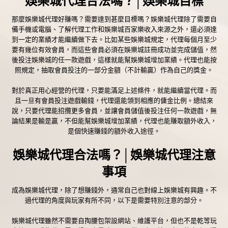
娛樂城代理合法嗎？│娛樂城目標
那麼
娛樂城代理好賺嗎？需要達到甚麼目標嗎？
娛樂城代理除了需要自
備手機或電腦、了解代理工作和娛樂城百家樂收入來源之外，還必須達
到一定的業績才能繼續做下去。比如某些娛樂城規定，代理每個月至少
要有幾位有效會員，而這些會員必須在娛樂城註冊成功並完成儲值，然
後投注娛樂城的任一款遊戲，這樣就能幫娛樂城增加業績。代理也能按
照規定，抽取會員投注的一部分金額（不計輸贏）作為自己的獎金。
對於真正用心經營的代理，只要能滿足上述條件，就能繼續當代理。而
且一旦有會員投注遊戲輸錢，代理還能領到相應的傭金比例。總結來
說，只要代理能招攬更多會員，並讓會員儲值後投注任何一款遊戲，無
論結果是輸是贏，不但能幫娛樂城增加業績，代理也能賺取額外收入，
是個快速賺錢的額外收入途徑。
娛樂城代理合法嗎？│娛樂城代理注意
事項
成為娛樂城代理，除了想賺錢外，通常自己也對線上娛樂城有興趣。不
過代理的角度與玩家有所不同，以下是需要特別注意的部分。
娛樂城代理雖然不需要自掏腰包架設網站、維護平台，但也不是乾等玩