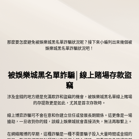
那麼要怎麼避免被娛樂城黑名單詐騙狀況呢？接下來小編列出來幾個被
娛樂城黑名單詐騙狀況吧！
被娛樂城黑名單詐騙│線上賭場存款盜
竊
涉及金錢的地方總是充滿欺詐和盜竊的機會，
被娛樂城黑名單
線上賭場
的存提款更是如此，尤其是首次存款時。
線上博弈詐騙可不會在意和你建立信任或發展長期關係。這更像是一場
搶劫，一旦收到你的錢，該線上娛樂城就會直接消失，無法再聯繫上。
在網絡賭博的早期，這種詐騙是一種不需要騙子投入大量時間或金錢的