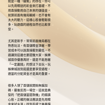
就是一種「緩衝」的存在。你可
以先用贈送的彩金來打基礎，不
用直接動用自己本來的儲值金，
就算前面有幾局輸掉，也不會有
太大的壓力，這樣心態會輕鬆很
多，玩遊戲的過程自然也比較享
受。
尤其是新手，常常前面幾局都在
熟悉玩法，有首儲贈金頂著，學
習成本可以說直接壓到最低。不
過講到這邊也要提醒大家，娛樂
城首存優惠再好，還是不能抱著
「一定贏錢」的想法下去玩。玩
娛樂城說到底還是要享受過程，
適當的分配資金才是真的重要。
很多人領了首儲就開始無腦加
碼，最後反而一場空，這就是典
型的「把首儲當提款機」的錯誤
心態。正確的做法應該是先用贈
金來試水溫，找到手感之後再慢