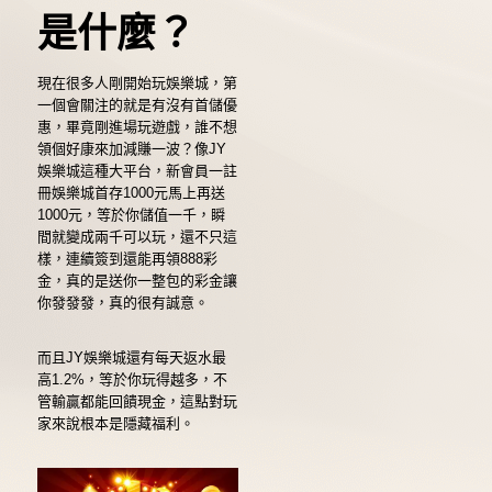
是什麼？
現在很多人剛開始玩
娛樂城
，第
一個會關注的就是有沒有首儲優
惠，畢竟剛進場玩遊戲，誰不想
領個好康來加減賺一波？像
JY
娛樂城
這種大平台，新會員一註
冊
娛樂城首存
1000元馬上再送
1000元，等於你儲值一千，瞬
間就變成兩千可以玩，還不只這
樣，連續簽到還能再領888彩
金，真的是送你一整包的彩金讓
你發發發，真的很有誠意。
而且
JY娛樂城
還有每天返水最
高1.2%，等於你玩得越多，不
管輸贏都能回饋現金，這點對玩
家來說根本是隱藏福利。