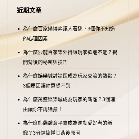
近期文章
為什麼百家樂博弈讓人著迷？3個你不知道
的心理因素
為什麼沙龍百家樂外掛讓玩家欲罷不能？揭
開背後的秘密與技巧
為什麼娛樂城討論區成為玩家交流的熱點？
3個原因讓你意想不到
為什麼萬盛娛樂城成為玩家的新寵？3個理
由讓你不再猶豫！
為什麼熊貓體育平臺成為運動愛好者的新
寵？3分鐘搞懂其背後原因