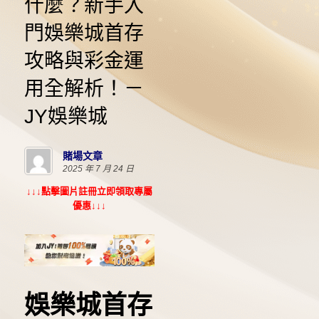
什麼？新手入
門娛樂城首存
攻略與彩金運
用全解析！－
JY娛樂城
賭場文章
2025 年 7 月 24 日
↓↓↓點擊圖片註冊立即領取專屬
優惠↓↓↓
娛樂城首存