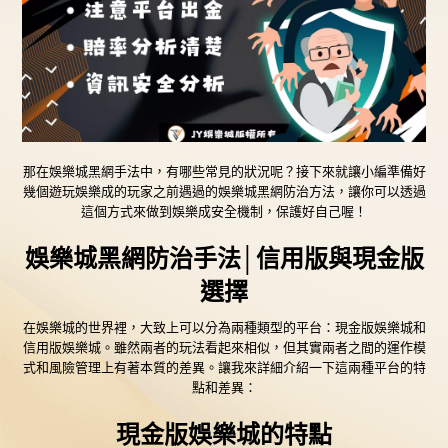
那在娛樂城黑網手法中，有哪些常見的狀況呢？接下來就讓小編準備好
幾個遊玩娛樂成的玩家之前遇過的娛樂城黑網防治方法，讓你可以透過
這個方式來做到娛樂成安全機制，保護好自己喔！
娛樂城黑網防治手法│信用版與現金版
選擇
在娛樂城的世界裡，大致上可以分為兩種類型的平台：現金版娛樂城和
信用版娛樂城。雖然兩者的玩法看起來相似，但其實兩者之間的運作模
式和風險管理上有著本質的差異。讓我來詳細介紹一下這兩種平台的特
點和差異：
現金版娛樂城的特點