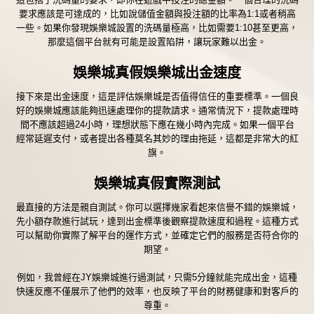
要求應該是可達成的，比如說儲值金額與投注額的比率為1:1或者稍高
一些。如果你發現娛樂城設置的洗碼量極高，比如需要1:10甚至更高，
那麼這個平台就有可能是設置陷阱，讓玩家難以出金。
娛樂城真假娛樂城出金速度
接下來是出金速度，這是評估娛樂城是否值得信任的重要標準。一個良
好的娛樂城應該能夠迅速處理你的提款請求。通常情況下，提款處理時
間不應該超過24小時，理想狀態下應在幾小時內完成。如果一個平台
經常延遲支付，或者提出各種莫名其妙的理由拖延，這都是非常大的紅
旗。
娛樂城真假實際測試
最直接的方法是親自測試。你可以選擇幾家看起來信譽不錯的娛樂城，
先小額存款進行試玩，達到出金標準後觀察提款速度和過程。這種方式
可以幫助你實際了解平台的運作方式，並確定它們的服務是否符合你的
期望。
例如，我曾經在JY娛樂城進行過測試，只需5分鐘就能完成出金，這種
快速反應不僅展示了他們的效率，也反映了平台的財務健康和對客戶的
尊重。