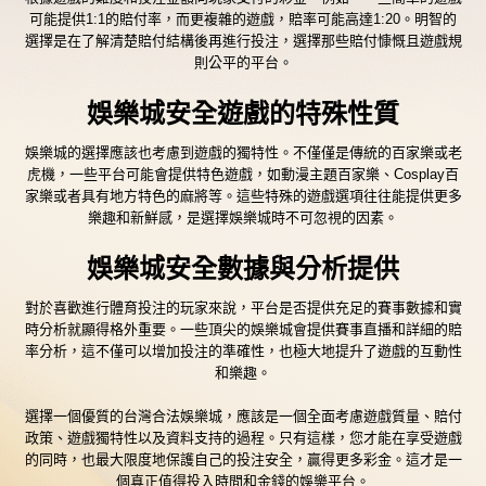
可能提供1:1的賠付率，而更複雜的遊戲，賠率可能高達1:20。明智的
選擇是在了解清楚賠付結構後再進行投注，選擇那些賠付慷慨且遊戲規
則公平的平台。
娛樂城安全遊戲的特殊性質
娛樂城的選擇應該也考慮到遊戲的獨特性。不僅僅是傳統的百家樂或老
虎機，一些平台可能會提供特色遊戲，如動漫主題百家樂、Cosplay百
家樂或者具有地方特色的麻將等。這些特殊的遊戲選項往往能提供更多
樂趣和新鮮感，是選擇娛樂城時不可忽視的因素。
娛樂城安全數據與分析提供
對於喜歡進行體育投注的玩家來說，平台是否提供充足的賽事數據和實
時分析就顯得格外重要。一些頂尖的娛樂城會提供賽事直播和詳細的賠
率分析，這不僅可以增加投注的準確性，也極大地提升了遊戲的互動性
和樂趣。
選擇一個優質的台灣合法娛樂城，應該是一個全面考慮遊戲質量、賠付
政策、遊戲獨特性以及資料支持的過程。只有這樣，您才能在享受遊戲
的同時，也最大限度地保護自己的投注安全，贏得更多彩金。這才是一
個真正值得投入時間和金錢的娛樂平台。