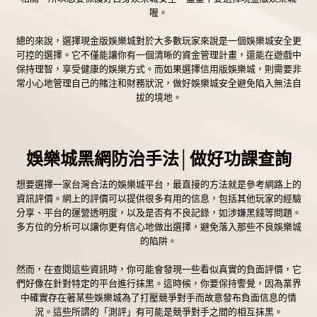
喔。
總的來說，選擇現金版娛樂城對於大多數玩家來說是一個娛樂城安全更
可控的選擇。它不僅能讓你有一個清晰的資金管理計畫，還能在遊戲中
保持理智，享受健康的娛樂方式。而如果選擇信用版娛樂城，則需要非
常小心地管理自己的賭注和財務狀況，做好娛樂城安全避免陷入無法自
拔的境地。
娛樂城黑網防治手法│做好功課查詢
想要選擇一家台灣合法的娛樂城平台，最直接的方法就是參考網路上的
資訊評價。網上的評價可以提供很多有用的信息，包括其他玩家的經驗
分享、平台的運營透明度，以及是否有不良記錄，如涉嫌黑錢等問題。
多方位的分析可以讓你更有信心地做出選擇，避免落入那些不良娛樂城
的陷阱。
然而，在查閱這些資訊時，你可能會發現一些看似真實的負面評價，它
們好像在針對特定的平台進行抹黑。這時候，你要保持警覺，因為業界
中確實存在著某些娛樂城為了打壓競爭對手而故意發布負面信息的情
況。這些所謂的「測評」有可能是競爭對手之間的相互抹黑。