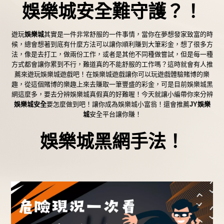
娛樂城安全難守護？！
遊玩
娛樂城
其實是一件非常舒服的一件事情，當你在夢想發家致富的時
候，總會想著到底有什麼方法可以讓你順利賺到大筆彩金，想了很多方
法，像是去打工，做兩份工作，或者是其他不同種做嘗試，但是每一種
方式都會讓你累到不行，難道真的不能舒服的工作嗎？這時就會有人推
薦來遊玩娛樂城遊戲吧！在娛樂城遊戲讓你可以玩遊戲體驗賭博的樂
趣，從這個賭博的樂趣上來去賺取一筆豐盛的彩金，可是目前娛樂城黑
網這麼多，要去分辨娛樂城真假真的好難喔！今天就讓小編帶你來分辨
娛樂城安全
要怎麼做到吧！讓你成為娛樂城小富翁！還會推薦
JY娛樂
城
安全平台讓你賺！
娛樂城黑網手法！