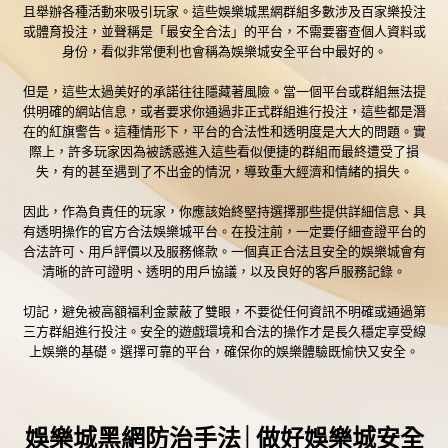
且舉辦各種活動來吸引玩家。這些娛樂城黑網群組多數涉及百家樂投注
或體育投注，並聲稱是「最安全合法」的平台，不需要審查個人資料或
身份，看似非常便利也會稱為娛樂城安全平台中最好的。
但是，這些太過美好的承諾往往隱藏著風險。當一個平台或群組無法提
供明確的網站信息，或者要求你通過非正式群組進行投注，這些都是潛
在的紅旗警告。這種情形下，平台的合法性和透明度是大大的問題。實
際上，許多玩家因為被誘惑進入這些看似便捷的群組而最終遭受了損
失，有的甚至遇到了不出金的情況，導致重大經濟和情緒的損失。
因此，作為負責任的玩家，你應該始終堅持選擇那些提供詳細信息、具
有透明操作的官方合法娛樂城平台。在投注前，一定要仔細查證平台的
合法許可、用戶評價以及服務條款。一個真正合法且安全的娛樂城會有
清晰的許可證明、透明的用戶協議，以及良好的客戶服務記錄。
切記，避免被高額福利金蒙蔽了雙眼，不要從任何資訊不明確或通過第
三方群組進行投注。安全的遊戲環境和合法的操作才是長久穩定享受線
上娛樂的基礎。選擇可靠的平台，確保你的娛樂體驗既愉快又安全。
娛樂城黑網防治手法│做好娛樂城安全