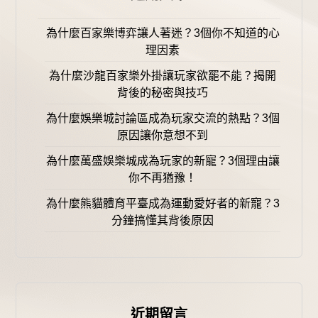
為什麼百家樂博弈讓人著迷？3個你不知道的心
理因素
為什麼沙龍百家樂外掛讓玩家欲罷不能？揭開
背後的秘密與技巧
為什麼娛樂城討論區成為玩家交流的熱點？3個
原因讓你意想不到
為什麼萬盛娛樂城成為玩家的新寵？3個理由讓
你不再猶豫！
為什麼熊貓體育平臺成為運動愛好者的新寵？3
分鐘搞懂其背後原因
近期留言