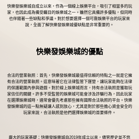
快樂發娛樂城自成立以來，作為一個線上娛樂平台，吸引了相當多的玩
家，也因此成為備受矚目的娛樂城之一。雖然它具備許多優點，但同時
也伴隨著一些缺點和爭議。對於想要選擇一個可靠娛樂平台的玩家來
說，全面了解
快樂發娛樂城優缺點
是非常重要的。
快樂發娛樂城的優點
合法的營業執照：首先，快樂發娛樂城最值得信賴的特點之一就是它擁
有合法的營業執照。這意味著它在法律監管下運營，讓玩家能夠在法律
的保護範圍內參與遊戲。對於線上娛樂城而言，持有合法執照是獲取玩
家信任的關鍵。許多不受監管的娛樂城可能會涉及詐騙行為，因此玩家
在選擇娛樂城時，通常會優先考慮那些擁有國際合法執照的平台。快樂
發娛樂城的這一點無疑讓人感到放心，尤其是對於那些擔心資金安全的
玩家來說，合法執照是他們選擇娛樂城的首要條件。
龐大的玩家基礎：快樂發娛樂城自2019年成立以來，儘管歷史並不悠