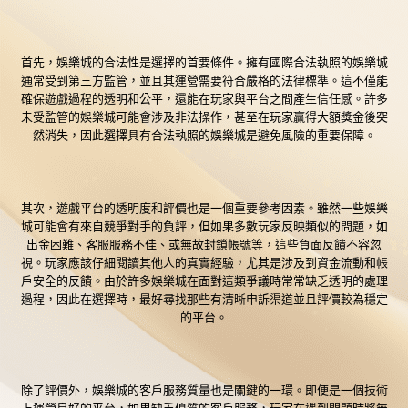
首先，娛樂城的合法性是選擇的首要條件。擁有國際合法執照的娛樂城
通常受到第三方監管，並且其運營需要符合嚴格的法律標準。這不僅能
確保遊戲過程的透明和公平，還能在玩家與平台之間產生信任感。許多
未受監管的娛樂城可能會涉及非法操作，甚至在玩家贏得大額獎金後突
然消失，因此選擇具有合法執照的娛樂城是避免風險的重要保障。
其次，遊戲平台的透明度和評價也是一個重要參考因素。雖然一些娛樂
城可能會有來自競爭對手的負評，但如果多數玩家反映類似的問題，如
出金困難、客服服務不佳、或無故封鎖帳號等，這些負面反饋不容忽
視。玩家應該仔細閱讀其他人的真實經驗，尤其是涉及到資金流動和帳
戶安全的反饋。由於許多娛樂城在面對這類爭議時常常缺乏透明的處理
過程，因此在選擇時，最好尋找那些有清晰申訴渠道並且評價較為穩定
的平台。
除了評價外，
娛樂城
的客戶服務質量也是關鍵的一環。即便是一個技術