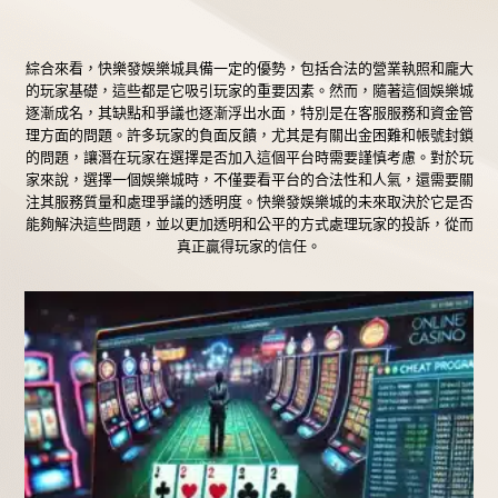
綜合來看，快樂發娛樂城具備一定的優勢，包括合法的營業執照和龐大
的玩家基礎，這些都是它吸引玩家的重要因素。然而，隨著這個娛樂城
逐漸成名，其缺點和爭議也逐漸浮出水面，特別是在客服服務和資金管
理方面的問題。許多玩家的負面反饋，尤其是有關出金困難和帳號封鎖
的問題，讓潛在玩家在選擇是否加入這個平台時需要謹慎考慮。對於玩
家來說，選擇一個娛樂城時，不僅要看平台的合法性和人氣，還需要關
注其服務質量和處理爭議的透明度。快樂發娛樂城的未來取決於它是否
能夠解決這些問題，並以更加透明和公平的方式處理玩家的投訴，從而
真正贏得玩家的信任。