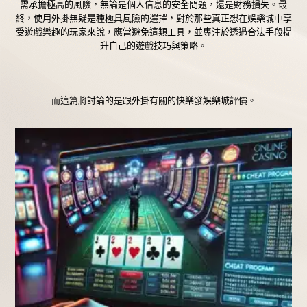
需承擔極高的風險，無論是個人信息的安全問題，還是財務損失。最
終，使用外掛無疑是種極具風險的選擇，對於那些真正想在娛樂城中享
受遊戲樂趣的玩家來說，應當避免這類工具，並專注於透過合法手段提
升自己的遊戲技巧與策略。
而這篇將討論的是跟外掛有關的
快樂發娛樂城評價
。