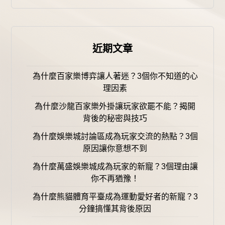
近期文章
為什麼百家樂博弈讓人著迷？3個你不知道的心
理因素
為什麼沙龍百家樂外掛讓玩家欲罷不能？揭開
背後的秘密與技巧
為什麼娛樂城討論區成為玩家交流的熱點？3個
原因讓你意想不到
為什麼萬盛娛樂城成為玩家的新寵？3個理由讓
你不再猶豫！
為什麼熊貓體育平臺成為運動愛好者的新寵？3
分鐘搞懂其背後原因