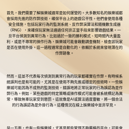
首先，我們需要了解娛樂城通常是如何運營的。大多數知名的娛樂城都
會採用先進的防作弊技術，確保平台上的遊戲公平性。他們會使用各種
安全措施，包括玩家行為的監測系統、反作弊演算法和隨機數生成器
（RNG），來確保玩家無法通過任何非正當手段來影響遊戲結果。一
旦平台偵測到異常行為，比如過於一致的勝利模式、短時間內大量盈
利，或是不尋常的操作行為，娛樂城可能會啟動調查機制，檢查該玩家
是否在使用外掛。這一過程通常是自動化的，依賴於系統來發現潛在的
作弊跡象。
然而，這並不代表每次偵測到異常行為的玩家都確實在作弊。有時候系
統誤判也是有可能的，尤其是在使用不夠先進或穩定的技術時。一些娛
樂城可能因為不成熟的監測技術，錯誤地將正常玩家的行為誤認為是作
弊行為。例如，某些遊戲的特定策略或操作模式可能會被系統標記為異
常，導致無辜玩家受到懲罰。這就像是AI或算法過度靈敏，將一個合法
的行為誤認為是外掛行為。這種情況在線上娛樂城中並非罕見。
另一方面，也有一些娛樂城，尤其是那些管理不夠嚴格的平台，可能會