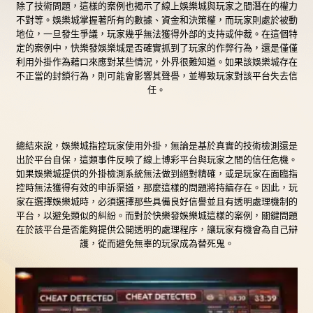
除了技術問題，這樣的案例也揭示了線上娛樂城與玩家之間潛在的權力
不對等。娛樂城掌握著所有的數據、資金和決策權，而玩家則處於被動
地位，一旦發生爭議，玩家幾乎無法獲得外部的支持或仲裁。在這個特
定的案例中，快樂發娛樂城是否確實抓到了玩家的作弊行為，還是僅僅
利用外掛作為藉口來應對某些情況，外界很難知道。如果該娛樂城存在
不正當的封鎖行為，則可能會影響其聲譽，並導致玩家對該平台失去信
任。
總結來說，娛樂城指控玩家使用外掛，無論是基於真實的技術檢測還是
出於平台自保，這類事件反映了線上博彩平台與玩家之間的信任危機。
如果娛樂城提供的外掛檢測系統無法做到絕對精確，或是玩家在面臨指
控時無法獲得有效的申訴渠道，那麼這樣的問題將持續存在。因此，玩
家在選擇娛樂城時，必須選擇那些具備良好信譽並且有透明處理機制的
平台，以避免類似的糾紛。而對於快樂發娛樂城這樣的案例，關鍵問題
在於該平台是否能夠提供公開透明的處理程序，讓玩家有機會為自己辯
護，從而避免無辜的玩家成為替死鬼。