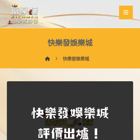
快樂發娛樂城
快樂發娛樂城