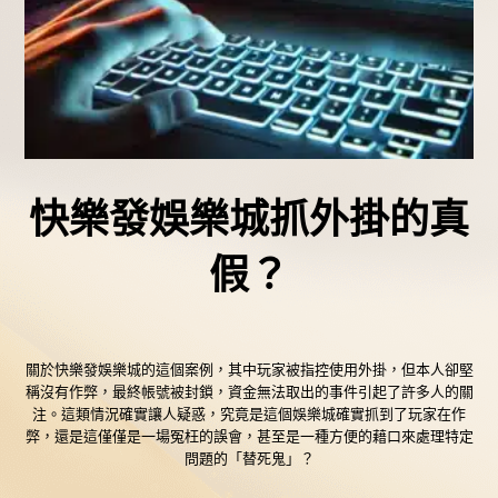
快樂發娛樂城抓外掛的真
假？
關於
快樂發娛樂城
的這個案例，其中玩家被指控使用外掛，但本人卻堅
稱沒有作弊，最終帳號被封鎖，資金無法取出的事件引起了許多人的關
注。這類情況確實讓人疑惑，究竟是這個娛樂城確實抓到了玩家在作
弊，還是這僅僅是一場冤枉的誤會，甚至是一種方便的藉口來處理特定
問題的「替死鬼」？