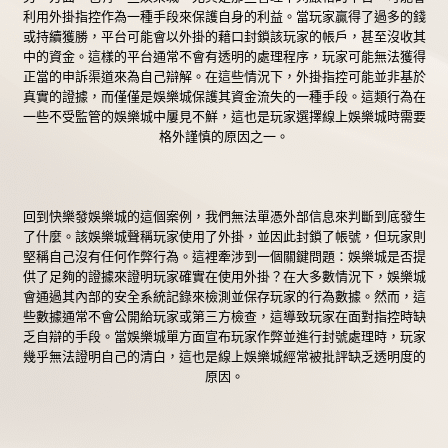
利用外掛指控作為一種手段來保護自身的利益。當玩家贏得了過多的錢
或持續獲勝，平台可能會以外掛的藉口封鎖該玩家的帳戶，甚至沒收其
中的資金。這樣的平台通常不會有透明的處理程序，玩家可能無法獲得
正當的申訴渠道來為自己辯解。在這些情況下，外掛指控可能並非基於
真實的證據，而僅僅是娛樂城保護其資金流失的一種手段。這類行為在
一些不受監管的娛樂城中屢見不鮮，這也是玩家選擇線上娛樂城時需要
格外謹慎的原因之一。
回到快樂發娛樂城的這個案例，我們無法單憑外部信息來判斷到底發生
了什麼。該娛樂城聲稱玩家使用了外掛，並因此封鎖了帳號，但玩家則
堅稱自己沒有任何作弊行為。這裡牽涉到一個關鍵問題：娛樂城是否提
供了足夠的證據來證明玩家確實在使用外掛？在大多數情況下，娛樂城
會通過其內部的安全系統記錄來檢測並保存玩家的行為數據。然而，這
些數據通常不會公開給玩家或第三方檢查，這導致玩家在面對指控時缺
乏自辯的手段。當娛樂城單方面宣布玩家作弊並進行封號處理時，玩家
幾乎無法證明自己的清白，這也是線上娛樂城經常被批評缺乏透明度的
原因。