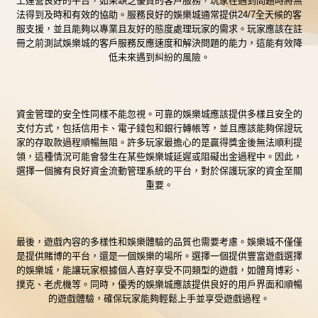
上運營良好的平台，如果缺乏優質的客戶服務，玩家在遇到問題時將無
法得到及時和有效的協助。服務良好的娛樂城通常提供24/7全天候的客
服支援，並且能夠以專業且友好的態度處理玩家的需求。玩家應該在註
冊之前測試娛樂城的客戶服務反應速度和解決問題的能力，這能有效降
低未來遇到糾紛的風險。
資金管理的安全性同樣不能忽視。可靠的娛樂城應該提供多樣且安全的
支付方式，包括信用卡、電子錢包和銀行轉帳等，並且應該能夠保證玩
家的存取款過程順暢無阻。許多玩家最擔心的是贏得獎金後無法順利提
領，這種情況可能會發生在某些娛樂城延遲或阻礙出金過程中。因此，
選擇一個擁有良好資金流動管理系統的平台，對於保護玩家的資金至關
重要。
最後，遊戲內容的多樣性和娛樂體驗的品質也需要考慮。娛樂城不僅僅
是提供賭博的平台，還是一個娛樂的場所。選擇一個提供豐富遊戲選擇
的娛樂城，能讓玩家根據個人喜好享受不同類型的遊戲，如體育博彩、
撲克、老虎機等。同時，優秀的娛樂城應該提供良好的用戶界面和順暢
的遊戲體驗，確保玩家能夠輕鬆上手並享受遊戲過程。