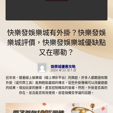
快樂發娛樂城有外掛？快樂發娛
樂城評價，快樂發娛樂城優缺點
又在哪勒？
娛樂城優惠攻略
2024 年 10 月 7 日
近年來，隨著線上娛樂城（線上博彩平台）的興起，許多人都聽過有關
外掛（或作弊工具）能夠輕鬆贏錢的傳言。這些外掛聲稱可以改變遊戲
的結果，增加玩家的勝率，甚至控制賭局的發展。然而，外掛是否真的
存在，並且能否有效使用，卻是個備受爭議的話題。