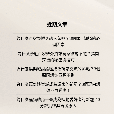
近期文章
為什麼百家樂博弈讓人著迷？3個你不知道的心
理因素
為什麼沙龍百家樂外掛讓玩家欲罷不能？揭開
背後的秘密與技巧
為什麼娛樂城討論區成為玩家交流的熱點？3個
原因讓你意想不到
為什麼萬盛娛樂城成為玩家的新寵？3個理由讓
你不再猶豫！
為什麼熊貓體育平臺成為運動愛好者的新寵？3
分鐘搞懂其背後原因