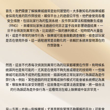
首先，我們需要了解娛樂城通常是如何運營的。大多數知名的娛樂城都
會採用先進的防作弊技術，確保平台上的遊戲公平性。他們會使用各種
安全措施，包括玩家行為的監測系統、反作弊演算法和隨機數生成器
（RNG），來確保玩家無法通過任何非正當手段來影響遊戲結果。一
旦平台偵測到異常行為，比如過於一致的勝利模式、短時間內大量盈
利，或是不尋常的操作行為，娛樂城可能會啟動調查機制，檢查該玩家
是否在使用外掛。這一過程通常是自動化的，依賴於系統來發現潛在的
作弊跡象。
然而，這並不代表每次偵測到異常行為的玩家都確實在作弊。有時候系
統誤判也是有可能的，尤其是在使用不夠先進或穩定的技術時。一些娛
樂城可能因為不成熟的監測技術，錯誤地將正常玩家的行為誤認為是作
弊行為。例如，某些遊戲的特定策略或操作模式可能會被系統標記為異
常，導致無辜玩家受到懲罰。這就像是AI或算法過度靈敏，將一個合法
的行為誤認為是外掛行為。這種情況在線上娛樂城中並非罕見。
另一方面，也有一些娛樂城，尤其是那些管理不夠嚴格的平台，可能會