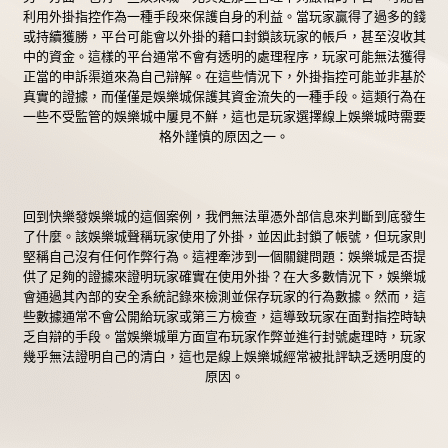
利用外掛指控作為一種手段來保護自身的利益。當玩家贏得了過多的錢
或持續獲勝，平台可能會以外掛的藉口封鎖該玩家的帳戶，甚至沒收其
中的資金。這樣的平台通常不會有透明的處理程序，玩家可能無法獲得
正當的申訴渠道來為自己辯解。在這些情況下，外掛指控可能並非基於
真實的證據，而僅僅是娛樂城保護其資金流失的一種手段。這類行為在
一些不受監管的娛樂城中屢見不鮮，這也是玩家選擇線上娛樂城時需要
格外謹慎的原因之一。
回到快樂發娛樂城的這個案例，我們無法單憑外部信息來判斷到底發生
了什麼。該娛樂城聲稱玩家使用了外掛，並因此封鎖了帳號，但玩家則
堅稱自己沒有任何作弊行為。這裡牽涉到一個關鍵問題：娛樂城是否提
供了足夠的證據來證明玩家確實在使用外掛？在大多數情況下，娛樂城
會通過其內部的安全系統記錄來檢測並保存玩家的行為數據。然而，這
些數據通常不會公開給玩家或第三方檢查，這導致玩家在面對指控時缺
乏自辯的手段。當娛樂城單方面宣布玩家作弊並進行封號處理時，玩家
幾乎無法證明自己的清白，這也是線上娛樂城經常被批評缺乏透明度的
原因。