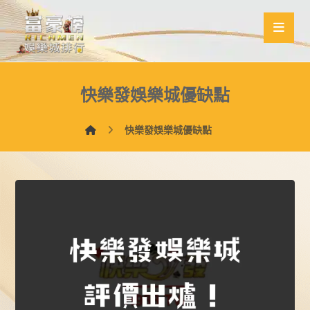
快樂發娛樂城優缺點
快樂發娛樂城優缺點