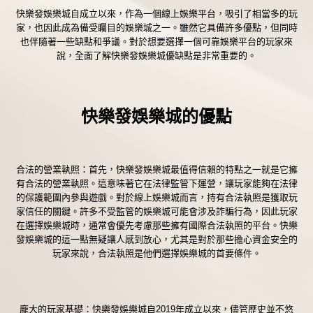
快樂發娛樂城自成立以來，作為一個線上娛樂平台，吸引了相當多的玩
家，也因此成為備受矚目的娛樂城之一。雖然它具備許多優點，但同時
也伴隨著一些缺點和爭議。對於想要選擇一個可靠娛樂平台的玩家來
說，全面了解
快樂發娛樂城優缺點
是非常重要的。
快樂發娛樂城的優點
合法的營業執照：首先，快樂發娛樂城最值得信賴的特點之一就是它擁
有合法的營業執照。這意味著它在法律監管下運營，讓玩家能夠在法律
的保護範圍內參與遊戲。對於線上娛樂城而言，持有合法執照是獲取玩
家信任的關鍵。許多不受監管的娛樂城可能會涉及詐騙行為，因此玩家
在選擇娛樂城時，通常會優先考慮那些擁有國際合法執照的平台。快樂
發娛樂城的這一點無疑讓人感到放心，尤其是對於那些擔心資金安全的
玩家來說，合法執照是他們選擇娛樂城的首要條件。
龐大的玩家基礎：快樂發娛樂城自2019年成立以來，儘管歷史並不悠