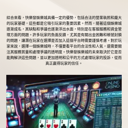
綜合來看，快樂發娛樂城具備一定的優勢，包括合法的營業執照和龐大
的玩家基礎，這些都是它吸引玩家的重要因素。然而，隨著這個娛樂城
逐漸成名，其缺點和爭議也逐漸浮出水面，特別是在客服服務和資金管
理方面的問題。許多玩家的負面反饋，尤其是有關出金困難和帳號封鎖
的問題，讓潛在玩家在選擇是否加入這個平台時需要謹慎考慮。對於玩
家來說，選擇一個娛樂城時，不僅要看平台的合法性和人氣，還需要關
注其服務質量和處理爭議的透明度。快樂發娛樂城的未來取決於它是否
能夠解決這些問題，並以更加透明和公平的方式處理玩家的投訴，從而
真正贏得玩家的信任。