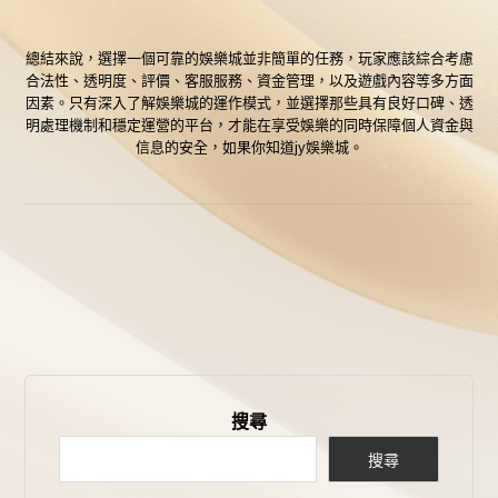
總結來說，選擇一個可靠的娛樂城並非簡單的任務，玩家應該綜合考慮
合法性、透明度、評價、客服服務、資金管理，以及遊戲內容等多方面
因素。只有深入了解娛樂城的運作模式，並選擇那些具有良好口碑、透
明處理機制和穩定運營的平台，才能在享受娛樂的同時保障個人資金與
信息的安全，如果你知道
jy娛樂城
。
搜尋
搜尋