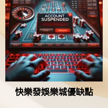
快樂發娛樂城優缺點