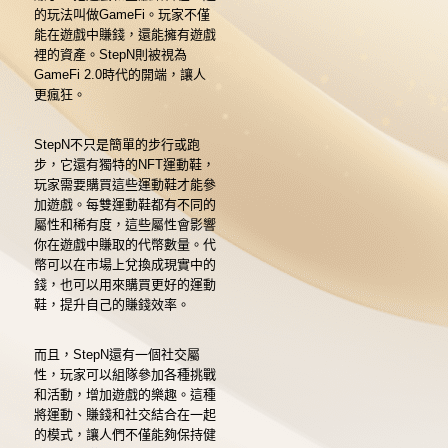
的玩法叫做GameFi。玩家不僅
能在遊戲中賺錢，還能擁有遊戲
裡的資產。StepN則被視為
GameFi 2.0時代的開端，讓人
更瘋狂。
StepN不只是簡單的步行或跑
步，它還有獨特的NFT運動鞋，
玩家需要購買這些運動鞋才能參
加遊戲。每雙運動鞋都有不同的
屬性和稀有度，這些屬性會影響
你在遊戲中賺取的代幣數量。代
幣可以在市場上兌換成現實中的
錢，也可以用來購買更好的運動
鞋，提升自己的賺錢效率。
而且，StepN還有一個社交屬
性，玩家可以組隊參加各種挑戰
和活動，增加遊戲的樂趣。這種
將運動、賺錢和社交結合在一起
的模式，讓人們不僅能夠保持健