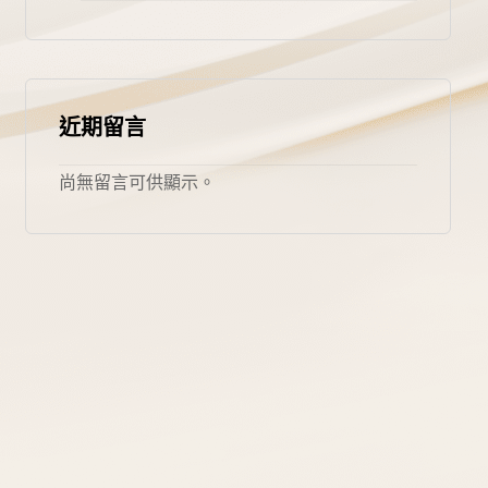
近期留言
尚無留言可供顯示。