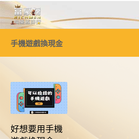
手機遊戲換現金
好想要用手機