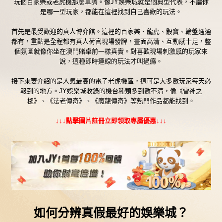
玩個百家樂或老虎機那麼單調。像JY娛樂城就是個典型代表，不論你
是哪一型玩家，都能在這裡找到自己喜歡的玩法。
首先是最受歡迎的真人博弈館。這裡的百家樂、龍虎、骰寶、輪盤通通
都有，重點是全程都有真人荷官現場發牌，畫面高清、互動感十足，整
個氛圍就像你坐在澳門賭桌前一樣真實。對喜歡現場刺激感的玩家來
說，這種即時連線的玩法才叫過癮。
接下來要介紹的是人氣最高的電子老虎機區，這可是大多數玩家每天必
報到的地方。JY娛樂城收錄的機台種類多到數不清，像《雷神之
槌》、《法老傳奇》、《魔龍傳奇》等熱門作品都能找到。
↓↓↓點擊圖片註冊立即領取專屬優惠↓↓↓
如何分辨真假最好的娛樂城？