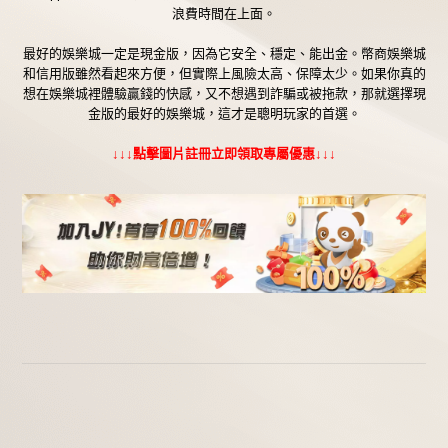
浪費時間在上面。
最好的娛樂城一定是現金版，因為它安全、穩定、能出金。幣商娛樂城
和信用版雖然看起來方便，但實際上風險太高、保障太少。如果你真的
想在娛樂城裡體驗贏錢的快感，又不想遇到詐騙或被拖款，那就選擇現
金版的最好的娛樂城，這才是聰明玩家的首選。
↓↓↓點擊圖片註冊立即領取專屬優惠↓↓↓