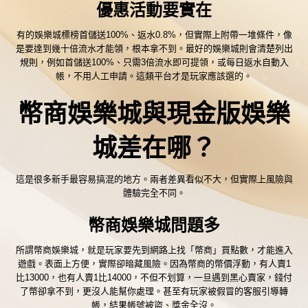
優惠活動要實在
有的娛樂城標榜首儲送100%、返水0.8%，但實際上附帶一堆條件，像
是要達到幾十倍流水才能領，根本拿不到。最好的娛樂城則會清楚列出
規則，例如首儲送100%、只需3倍流水即可提領，或每日返水自動入
帳，不用人工申請。這類平台才是玩家應該選的。
幣商娛樂城與現金版娛樂
城差在哪？
這是很多新手最容易搞混的地方。兩者差異看似不大，但實際上風險與
體驗完全不同。
幣商娛樂城問題多
所謂幣商娛樂城，就是玩家要先到網路上找「幣商」買點數，才能進入
遊戲。表面上方便，實際卻暗藏風險。因為幣商的幣價浮動，有人賣1
比13000，也有人賣1比14000，不但不划算，一旦遇到黑心賣家，錢付
了幣卻拿不到，更沒人能幫你處理。甚至有玩家被假冒的客服引導轉
帳，結果帳號被盜、獎金全沒。