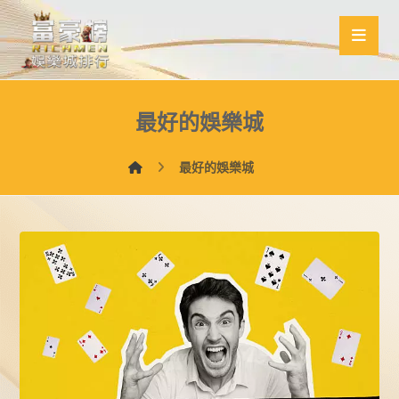
最好的娛樂城
最好的娛樂城