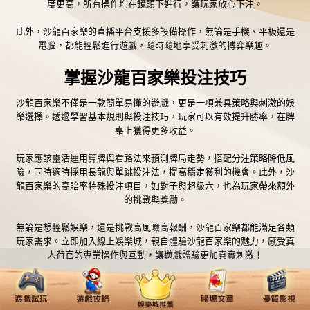
度更高，所有操作均在鏡頭下進行，讓玩家放心下注。
此外，沙龍百家樂的直播平台支援多設備操作，無論是手機、平板還是
電腦，都能輕鬆進行遊戲，隨時隨地享受刺激的博弈樂趣。
掌握沙龍百家樂投注技巧
沙龍百家樂不僅是一款簡單易懂的遊戲，更是一項兼具策略與刺激的娛
樂選擇。透過學習基本規則與投注技巧，玩家可以有效提升勝率，在牌
桌上獲得更多收益。
玩家應該靈活運用算牌與看路法來預測牌局走勢，搭配分注策略降低風
險，同時適時採用長龍與單跳投注法，提高穩定獲利的機會。此外，沙
龍百家樂的高賠率特殊投注項目，如對子與超級六，也為玩家帶來額外
的挑戰與獎勵。
無論是想輕鬆娛樂，還是挑戰高風險高報酬，沙龍百家樂都能滿足各類
玩家需求。立即加入線上娛樂城，親自體驗沙龍百家樂的魅力，感受真
人荷官的專業操作與互動，讓遊戲體驗更加真實刺激！
沙龍百家樂領錢：在JY