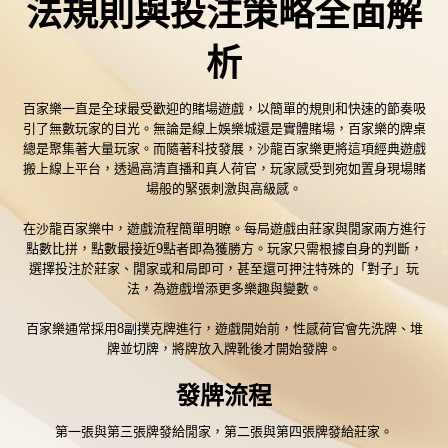
法規則與投注策略全面解
析
百家樂一直是全球最受歡迎的賭場遊戲，以簡單的規則和快速的節奏吸
引了無數玩家的目光。無論是線上娛樂城還是實體賭場，百家樂的牌桌
總是聚集著大量玩家。而隨著科技發展，沙龍百家樂更將這項經典遊戲
搬上線上平台，透過高清直播和真人荷官，玩家感受到宛如置身現場賭
場般的緊張刺激與高級感。
在沙龍百家樂中，遊戲流程簡單明瞭。每局遊戲由莊家與閒家兩方進行
點數比拼，點數最接近9點者即為獲勝方。玩家只需根據自身的判斷，
選擇投注於莊家、閒家或和局即可，甚至還可押注特殊的「對子」玩
法，為遊戲增添更多樂趣與變數。
百家樂通常採用8副撲克牌進行，遊戲開始前，性感荷官會先洗牌、堆
牌並切牌，將牌放入牌靴後才開始發牌。
發牌流程
第一張與第三張牌發給閒家，第二張與第四張牌發給莊家。