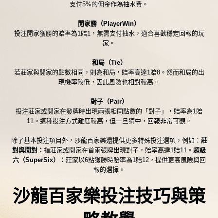
支付5%的佣金作為抽水費。
閒家勝（PlayerWin）
投注閒家獲勝的賠率為1賠1，無需支付抽水，適合喜歡穩定回報的玩
家。
和局（Tie）
若莊家與閒家的點數相同，則為和局，賠率高達1賠8。然而和局的出
現機率較低，因此風險也相對較高。
對子（Pair）
投注莊家或閒家在發牌時出現兩張相同點數的「對子」，賠率為1賠
11。這種投注方式難度較高，但一旦猜中，回報非常可觀。
除了基本投注項目外，沙龍百家樂還提供更多特殊投注選項，例如：
莊
對與閒對：
指莊家或閒家在首兩張牌出現對子，賠率高達1賠11。
超級
六（SuperSix）：
莊家以6點獲勝時賠率為1賠12，提供更高風險與回
報的選擇。
沙龍百家樂投注技巧與策