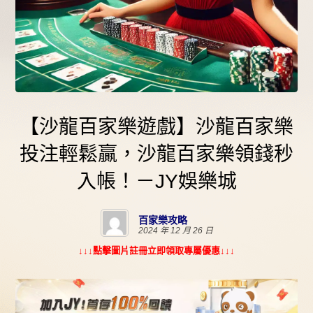
【沙龍百家樂遊戲】沙龍百家樂
投注輕鬆贏，沙龍百家樂領錢秒
入帳！－JY娛樂城
百家樂攻略
2024 年 12 月 26 日
↓↓↓點擊圖片註冊立即領取專屬優惠↓↓↓