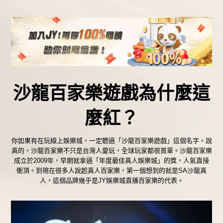
沙龍百家樂遊戲為什麼這
麼紅？
你如果有在玩線上
娛樂城
，一定聽過「
沙龍百家樂遊戲
」這個名字。說
真的，沙龍百家樂不只是台灣人愛玩，全球玩家都很買單。沙龍百家樂
成立於2009年，早期就拿過「年度最佳真人
娛樂城
」的獎，人氣直接
衝頂。到現在很多人說起真人百家樂，第一個想到的就是SA沙龍真
人，這個品牌幾乎是
JY娛樂城
直播百家樂的代表。