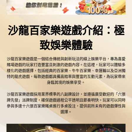
沙龍百家樂遊戲介紹：極
致娛樂體驗
沙龍百家樂遊戲
是一個結合傳統與創新玩法的線上娛樂平台，專為喜愛
賭場遊戲的玩家打造豐富且刺激的遊戲內容。在這裡，玩家可以體驗多
樣化的遊戲選擇，包括經典的百家樂、牛牛百家樂、幸運輪以及亞洲獨
特的龍虎遊戲，每款遊戲都具備高賠率與豐富的互動元素，為玩家帶來
身臨其境的娛樂享受。
沙龍百家樂遊戲採用業界標準的八副牌設計，並遵循廣受歡迎的「六張
牌先發」派牌制度，確保遊戲過程公平透明且節奏明快。玩家可以同時
參與多達十六張百家樂賭桌進行多桌投注，提供前所未有的遊戲彈性與
選擇。