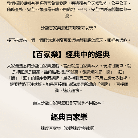
整個攝影棚都有專業荷官負責發牌，旁邊還有全天候監控，公平公正、
隨時查核，完全不像那種來路不明的地下平台，安全性跟遊戲體驗都一
流。
沙龍百家樂遊戲有哪些可以玩？
接下來就來一個一個跟你說
沙龍百家樂遊戲
到底怎麼玩、哪裡有樂趣。
【百家樂】經典中的經典
大家最熟悉的
沙龍百家樂遊戲
，當然就是百家樂本人。玩法很簡單，就
是押莊還是閒贏，誰的點數接近9就贏。發牌規則是「閒」「莊」
「閒」「莊」的順序發兩邊牌，最多補到第三張，不用去想太多數學，
跟著牌路下注就好。如果直接開出9點就是所謂的「例牌」，直接開
獎，速度超快。
而且沙龍百家樂遊戲會有很多不同版本：
經典百家樂
速度百家樂（發牌速度快到爆）