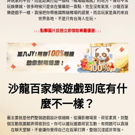
弄玩家的平台，而是認真打造一個有「賭場臨場感」的地方。像你平常
玩娛樂城，很多時候只是坐在螢幕前一直點，完全沒有氣氛，沙龍百家
樂遊戲不一樣，直接把你帶進國際級賭場的感覺，而且玩家是真的來自
世界各地，不是只有台灣人在玩。
↓↓↓點擊圖片註冊立即領取專屬優惠↓↓↓
沙龍百家樂遊戲到底有什
麼不一樣？
最主要就是他們整個遊戲設計很細緻，從攝影棚場景、荷官素質，到整
個互動氛圍都弄得很到位。你可以邊玩邊跟荷官互動，有問題可以直接
在聊天室聊，不會讓你覺得自己在孤單打牌，整個沉浸感非常強。