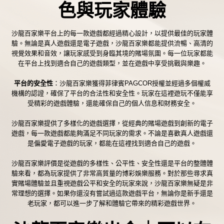
色與玩家體驗
沙龍百家樂平台上的每一款遊戲都經過精心設計，以提供最佳的玩家體
驗。無論是真人遊戲還是電子遊戲，沙龍百家樂都能提供流暢、高清的
視覺效果和音效，讓玩家感受到身臨其境的賭場氛圍。每一位玩家都能
在平台上找到適合自己的遊戲類型，並在遊戲中享受挑戰與樂趣。
平台的安全性
：沙龍百家樂獲得菲律賓PAGCOR授權並經過多個權威
機構的認證，確保了平台的合法性和安全性。玩家在這裡遊玩不僅能享
受精彩的遊戲體驗，還能確保自己的個人信息和財務安全。
沙龍百家樂提供了多樣化的遊戲選擇，從經典的賭場遊戲到創新的電子
遊戲，每一款遊戲都能夠滿足不同玩家的需求。不論是喜歡真人遊戲還
是偏愛電子遊戲的玩家，都能在這裡找到適合自己的遊戲。
沙龍百家樂評價是從遊戲的多樣性、公平性、安全性還是平台的整體體
驗來看，都為玩家提供了非常高質量的博彩娛樂服務。對於那些尋求真
實賭場體驗並且重視遊戲公平和安全的玩家來說，沙龍百家樂無疑是非
常理想的選擇。如果你還沒有嘗試過這款遊戲平台，無論你是新手還是
老玩家，都可以進一步了解和體驗它帶來的精彩遊戲世界。