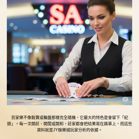
百家樂不像骰寶或輪盤那樣完全隨機，它最大的特色是會留下「紀
錄」。每一次開莊、開閒或開和，莊家都會把結果寫在路單上，而這些
資料就是
JY娛樂城
玩家分析的依據。