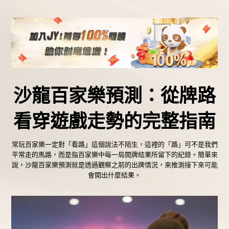
沙龍百家樂預測：從牌路
看穿遊戲走勢的完整指南
常玩百家樂一定對「看路」這個說法不陌生，這裡的「路」可不是我們
平常走的馬路，而是指百家樂中每一局開牌結果所留下的紀錄。簡單來
說，
沙龍百家樂預測
就是透過觀察之前的出牌情況，來推測接下來可能
會開出什麼結果。