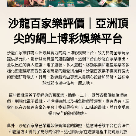
沙龍百家樂評價｜亞洲頂
尖的網上博彩娛樂平台
沙龍百家樂作為亞洲最具實力的網上博彩娛樂平台，致力於為全球玩家
提供多元化、創新且高質量的遊戲體驗。這個平台由沙龍百家樂推出，
並以出色的真人遊戲、電子遊藝、多人遊戲、移動娛樂和電投娛樂等多
樣化遊戲選項而受到各地玩家的熱愛與推崇。沙龍百家樂不僅擁有強大
的遊戲研發能力，其每一款遊戲均由專業人員精心設計和開發，並在全
球博彩市場中佔有一席之地。
這些遊戲涵蓋了從經典的百家樂、輪盤、二十一點等各種傳統賭場遊
戲，到現代電子遊戲、老虎機遊戲以及捕魚遊戲等類型，應有盡有。玩
家可以在沙龍百家樂的平台上找到最符合自己口味的遊戲，並且享受順
暢且安全的遊戲體驗。
此外，沙龍百家樂已榮獲菲律賓頒發的牌照，這意味著該平台在合法性
和監管方面得到了充分的保障。這也讓玩家在遊戲過程中能夠感到放