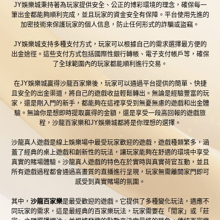
JY娛樂城秉持著為玩家提供安全、公正的博彩環境的理念，確保每一
筆出金都能夠順利完成，並且玩家的資金安全有保障。平台使用先進的
加密技術來保護玩家的個人信息，防止任何形式的詐騙或盜竊。
JY娛樂城支持多種支付方式，玩家可以根據自己的需求選擇最方便的
出金途徑。這些支付方式包括國際性銀行轉帳、電子支付帳戶等，確保
了全球範圍內的玩家都能順利進行交易。
在JY娛樂城贏得沙龍百家樂後，玩家可以通過平台提供的簡單、快捷
且安全的出金渠道，將自己的遊戲收益輕鬆轉出。無論是經驗豐富的玩
家，還是剛入門的新手，都能夠在這裡享受到無憂無慮的遊戲和出金體
驗。無論你是想即時提取贏得的金額，還是享受一段高回報的遊戲旅
程，沙龍百家樂和JY娛樂城都將是你理想的選擇。
沙龍真人遊戲是線上娛樂場中最受玩家歡迎的遊戲，遊戲種類繁多，涵
蓋了經典的桌上遊戲和創新性的玩法，讓玩家能夠在舒適的環境中享受
真實的賭場體驗。沙龍真人遊戲的特色在於實時與真實荷官互動，並且
所有遊戲過程都會通過高畫質的直播進行呈現，玩家無需離開家門即可
感受到真實賭場的氛圍。
其中，
沙龍百家樂
是最受歡迎的遊戲。它提供了多種變化玩法，適應不
同玩家的需求，這是最經典的百家樂玩法，玩家需要在「閒家」或「莊