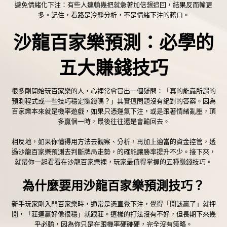
避免情緒化下注：有些人連輸幾把就急著加倍想追回，結果反而輸更
多。記住，看路是冷靜分析，不是情緒下注的藉口。
沙龍百家樂預測：必學的
五大賺錢技巧
很多剛開始玩百家樂的人，心裡常會冒出一個疑問：「真的能靠所謂的
預測程式或一些技巧穩定賺錢嗎？」其實這問題沒有絕對的答案。因為
百家樂本來就是機率遊戲，如果只憑運氣下注，或是跟著情緒亂壓，頂
多贏個一時，最後往往還是會輸回去。
相反地，如果你懂得用方法去觀察、分析，再加上適當的資金控管，透
過沙龍百家樂預測去判斷牌局走勢，的確能讓勝率提升不少。接下來，
就帶你一起看看在沙龍百家樂裡，玩家最值得掌握的五種賺錢技巧。
為什麼要用沙龍百家樂預測技巧？
新手玩家剛入門百家樂時，通常是憑直覺下注，覺得「閒該贏了」就押
閒，「莊連贏好像很穩」就跟莊。這樣的打法沒有不好，但長期下來幾
乎必輸，因為你只是在跟機率硬碰硬，完全沒有策略。