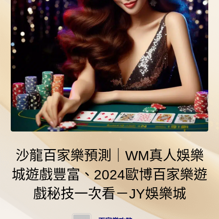
沙龍百家樂預測｜WM真人娛樂
城遊戲豐富、2024歐博百家樂遊
戲秘技一次看－JY娛樂城