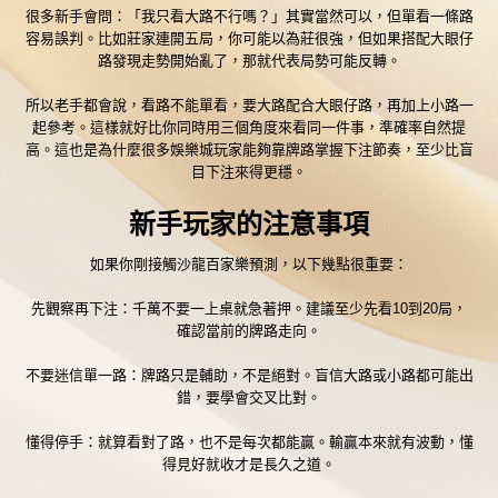
很多新手會問：「我只看大路不行嗎？」其實當然可以，但單看一條路
容易誤判。比如莊家連開五局，你可能以為莊很強，但如果搭配大眼仔
路發現走勢開始亂了，那就代表局勢可能反轉。
所以老手都會說，看路不能單看，要大路配合大眼仔路，再加上小路一
起參考。這樣就好比你同時用三個角度來看同一件事，準確率自然提
高。這也是為什麼很多
娛樂城
玩家能夠靠牌路掌握下注節奏，至少比盲
目下注來得更穩。
新手玩家的注意事項
如果你剛接觸沙龍百家樂預測，以下幾點很重要：
先觀察再下注：千萬不要一上桌就急著押。建議至少先看10到20局，
確認當前的牌路走向。
不要迷信單一路：牌路只是輔助，不是絕對。盲信大路或小路都可能出
錯，要學會交叉比對。
懂得停手：就算看對了路，也不是每次都能贏。輸贏本來就有波動，懂
得見好就收才是長久之道。