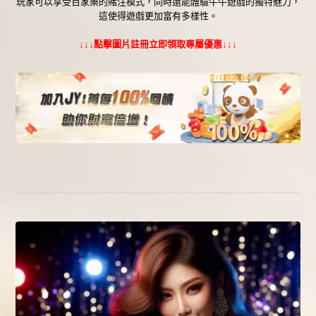
玩家可以享受百家樂的賭注模式，同時還能體驗牛牛遊戲的獨特魅力，
這使得遊戲更加富有多樣性。
↓↓↓點擊圖片註冊立即領取專屬優惠↓↓↓