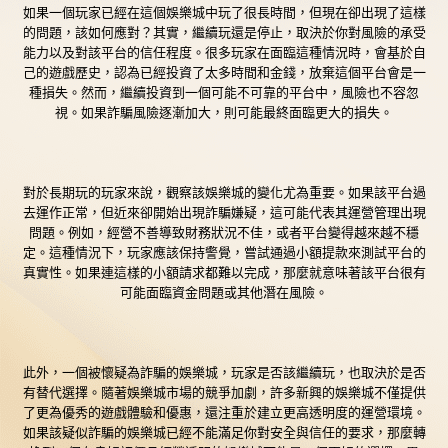
如果一個玩家已經在這個娛樂城中玩了很長時間，但現在卻出現了這樣
的問題，該如何應對？其實，繼續玩還是停止，取決於你對風險的承受
能力以及對該平台的信任程度。很多玩家在面臨這種情況時，會基於自
己的遊戲歷史，認為已經投資了太多時間和金錢，放棄這個平台會是一
種損失。然而，繼續投資到一個可能不可靠的平台中，風險也不容忽
視。如果詐騙風險逐漸加大，則可能最終面臨更大的損失。
對於長期玩的玩家來說，觀察該娛樂城的變化尤為重要。如果該平台過
去運作正常，但近來卻開始出現詐騙嫌疑，這可能代表其運營管理出現
問題。例如，經營不善導致財務狀況不佳，或者平台變得越來越不穩
定。這種情況下，玩家應該保持警覺，嘗試通過小額提款來測試平台的
真實性。如果連這樣的小額請求都難以完成，那麼就意味著該平台很有
可能面臨資金問題或其他潛在風險。
此外，一個被懷疑為詐騙的娛樂城，玩家是否該繼續玩，也取決於是否
有替代選擇。隨著娛樂城市場的競爭加劇，許多新興的娛樂城不僅提供
了更為優秀的遊戲體驗和優惠，還注重於建立更高透明度的運營環境。
如果該疑似詐騙的娛樂城已經不能滿足你對安全與信任的要求，那麼轉