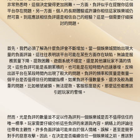
非常熟悉時，這個決定變得更加困難。一方面，負評似乎在提醒你這個
平台存在問題，另一方面，個人的長期體驗或許讓你相信這家娛樂城仍
然可靠。到底應該相信負評還是相信自己的經驗？這是一個需要仔細探
討的問題。
首先，我們必須了解為什麼負評會不斷增加。當一個娛樂城開始出現大
量的負面評論，這往往表明該平台可能在某些方面存在缺陷，無論是服
務質量下降、提款困難、遊戲系統不穩定，還是其他讓玩家不滿的情
況。這些負評可能是長期累積的，也可能是在短時間內迅速暴增，反映
出該平台在某段時間內出現了較大的問題。負評的頻率和質量是衡量一
個平台是否值得信任的關鍵指標，如果負評不僅數量多，還涉及較為嚴
重的問題，比如帳號被鎖、無法提款、客服態度惡劣，那麼這些都應該
引起玩家的警惕。
然而，光是負評的數量並不足以作為評判一個娛樂城是否不值得信任的
唯一標準。玩家需要仔細分析這些負評的來源與內容。網絡上的評論往
往帶有主觀性，許多負面評論可能來自於個人情緒、誤解，甚至是競爭
對手的惡意攻擊。因此，在決定是否繼續信任一個娛樂城之前，應該對