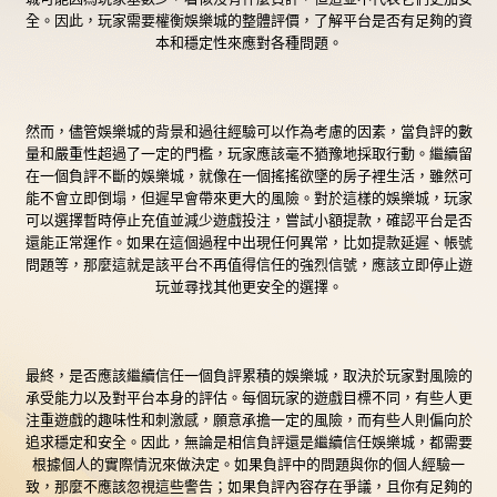
全。因此，玩家需要權衡娛樂城的整體評價，了解平台是否有足夠的資
本和穩定性來應對各種問題。
然而，儘管娛樂城的背景和過往經驗可以作為考慮的因素，當負評的數
量和嚴重性超過了一定的門檻，玩家應該毫不猶豫地採取行動。繼續留
在一個負評不斷的娛樂城，就像在一個搖搖欲墜的房子裡生活，雖然可
能不會立即倒塌，但遲早會帶來更大的風險。對於這樣的娛樂城，玩家
可以選擇暫時停止充值並減少遊戲投注，嘗試小額提款，確認平台是否
還能正常運作。如果在這個過程中出現任何異常，比如提款延遲、帳號
問題等，那麼這就是該平台不再值得信任的強烈信號，應該立即停止遊
玩並尋找其他更安全的選擇。
最終，是否應該繼續信任一個負評累積的娛樂城，取決於玩家對風險的
承受能力以及對平台本身的評估。每個玩家的遊戲目標不同，有些人更
注重遊戲的趣味性和刺激感，願意承擔一定的風險，而有些人則偏向於
追求穩定和安全。因此，無論是相信負評還是繼續信任娛樂城，都需要
根據個人的實際情況來做決定。如果負評中的問題與你的個人經驗一
致，那麼不應該忽視這些警告；如果負評內容存在爭議，且你有足夠的