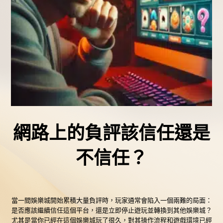
網路上的負評該信任還是
不信任？
當一間娛樂城開始累積大量負評時，玩家通常會陷入一個兩難的局面：
是否應該繼續信任這個平台，還是立即停止遊玩並轉換到其他娛樂城？
尤其是當你已經在這個娛樂城玩了很久，對其操作流程和遊戲環境已經