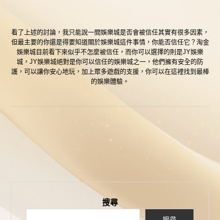
看了上述的討論，我只能說一間娛樂城是否會被信任其實有很多因素，
但最主要的你還是得要知道關於娛樂城這件事情，你能否信任它？淘金
娛樂城目前看下來似乎不怎麼被信任，而你可以選擇的則是
JY娛樂
城
，JY
娛樂城
絕對是你可以信任的娛樂城之一，他們擁有安全的防
護，可以讓你安心地玩，加上眾多遊戲的支援，你可以在這裡找到最棒
的娛樂體驗。
搜尋
搜尋