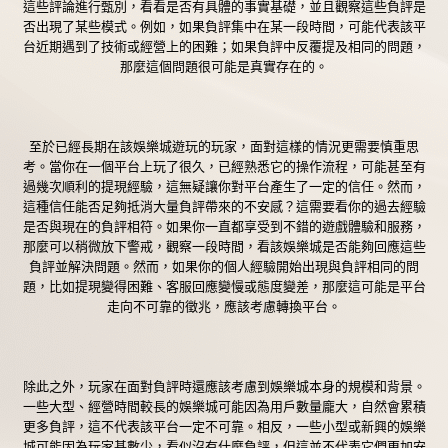
這些評論進行甄別，看看是否有具體的事實基礎，並且觀察這些負評是
否出現了某些模式。例如，如果負評集中在某一段時間，可能代表該平
台近期遇到了技術或經營上的困難；如果負評中反覆提及相同的問題，
那麼這個問題很可能是真實存在的。
至於已經長期在該娛樂城遊玩的玩家，面對這樣的情況更需要慎重思
考。當你在一個平台上玩了很久，已經熟悉它的操作流程，可能甚至有
過幾次順利的提現經驗，這無疑讓你對平台產生了一定的信任。然而，
這種信任能否足夠抵消大量負評帶來的不安感？這需要看你的過去經驗
是否與現在的負評相符。如果你一直都享受到不錯的遊戲體驗和服務，
那麼可以稍微放下警戒，觀察一段時間，看該娛樂城是否能夠回應這些
負評並解決問題。然而，如果你的個人經驗開始出現與負評相同的問
題，比如提現變得困難、客服回應變慢或態度變差，那麼這可能是平台
走向不可靠的徵兆，應該考慮轉換平台。
除此之外，玩家在面對負評時還應該考慮到娛樂城本身的規模和背景。
一些大型、經營時間較長的娛樂城可能因為用戶數量龐大，自然會累積
更多負評，這不代表該平台一定不可靠。相反，一些小型或新興的娛樂
城可能因為玩家基數少，看似沒有什麼負評，但這並不代表它們更加安