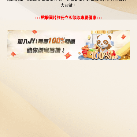
大關鍵。
↓↓↓點擊圖片註冊立即領取專屬優惠↓↓↓