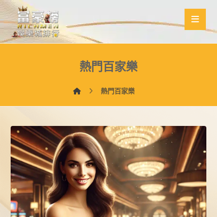
熱門百家樂
熱門百家樂