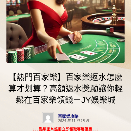
【熱門百家樂】百家樂返水怎麼
算才划算？高額返水獎勵讓你輕
鬆在百家樂領錢－JY娛樂城
百家樂攻略
2024 年 11 月 18 日
↓↓↓點擊圖片註冊立即領取專屬優惠↓↓↓