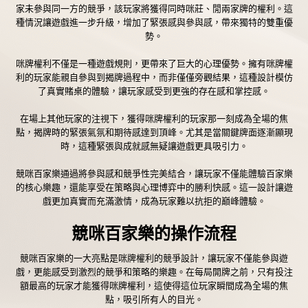
家未參與同一方的競爭，該玩家將獲得同時咪莊、閒兩家牌的權利。這
種情況讓遊戲進一步升級，增加了緊張感與參與感，帶來獨特的雙重優
勢。
咪牌權利不僅是一種遊戲規則，更帶來了巨大的心理優勢。擁有咪牌權
利的玩家能親自參與到揭牌過程中，而非僅僅旁觀結果，這種設計模仿
了真實賭桌的體驗，讓玩家感受到更強的存在感和掌控感。
在場上其他玩家的注視下，獲得咪牌權利的玩家那一刻成為全場的焦
點，揭牌時的緊張氣氛和期待感達到頂峰。尤其是當關鍵牌面逐漸顯現
時，這種緊張與成就感無疑讓遊戲更具吸引力。
競咪百家樂通過將參與感和競爭性完美結合，讓玩家不僅能體驗百家樂
的核心樂趣，還能享受在策略與心理博弈中的勝利快感。這一設計讓遊
戲更加真實而充滿激情，成為玩家難以抗拒的巔峰體驗。
競咪百家樂的操作流程
競咪百家樂的一大亮點是咪牌權利的競爭設計，讓玩家不僅能參與遊
戲，更能感受到激烈的競爭和策略的樂趣。在每局開牌之前，只有投注
額最高的玩家才能獲得咪牌權利，這使得這位玩家瞬間成為全場的焦
點，吸引所有人的目光。