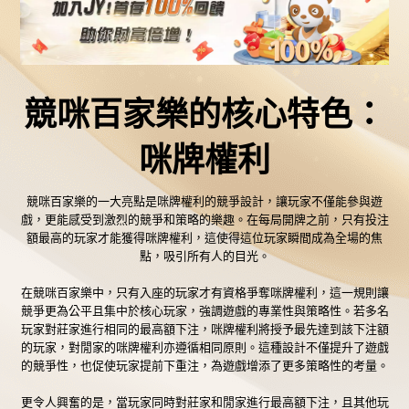
競咪百家樂的核心特色：
咪牌權利
競咪百家樂的一大亮點是咪牌權利的競爭設計，讓玩家不僅能參與遊
戲，更能感受到激烈的競爭和策略的樂趣。在每局開牌之前，只有投注
額最高的玩家才能獲得咪牌權利，這使得這位玩家瞬間成為全場的焦
點，吸引所有人的目光。
在競咪百家樂中，只有入座的玩家才有資格爭奪咪牌權利，這一規則讓
競爭更為公平且集中於核心玩家，強調遊戲的專業性與策略性。若多名
玩家對莊家進行相同的最高額下注，咪牌權利將授予最先達到該下注額
的玩家，對閒家的咪牌權利亦遵循相同原則。這種設計不僅提升了遊戲
的競爭性，也促使玩家提前下重注，為遊戲增添了更多策略性的考量。
更令人興奮的是，當玩家同時對莊家和閒家進行最高額下注，且其他玩