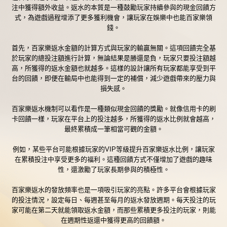
注中獲得額外收益。返水的本質是一種鼓勵玩家持續參與的現金回饋方
式，為遊戲過程增添了更多獲利機會，讓玩家在娛樂中也能
百家樂領
錢
。
首先，百家樂返水金額的計算方式與玩家的輸贏無關。這項回饋完全基
於玩家的總投注額進行計算，無論結果是勝還是負，玩家只要投注額越
高，所獲得的返水金額也就越多。這樣的設計讓所有玩家都能享受到平
台的回饋，即便在輸局中也能得到一定的補償，減少遊戲帶來的壓力與
損失感。
百家樂返水機制可以看作是一種類似現金回饋的獎勵。就像信用卡的刷
卡回饋一樣，玩家在平台上的投注越多，所獲得的返水比例就會越高，
最終累積成一筆相當可觀的金額。
例如，某些平台可能根據玩家的VIP等級提升百家樂返水比例，讓玩家
在累積投注中享受更多的福利。這種回饋方式不僅增加了遊戲的趣味
性，還激勵了玩家長期參與的積極性。
百家樂返水的發放頻率也是一項吸引玩家的亮點。許多平台會根據玩家
的投注情況，設定每日、每週甚至每月的返水發放週期。每天投注的玩
家可能在第二天就能領取返水金額，而那些累積更多投注的玩家，則能
在週期性返還中獲得更高的回饋額。