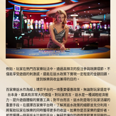
例如，玩家在熱門百家樂玩法中，通過高頻次的投注參與咪牌環節，不
僅能享受遊戲的刺激感，還能在返水政策下實現一定程度的金額回饋，
達到娛樂與收益兼得的目的。
百家樂返水作為線上博弈平台的一項重要優惠政策，無論對玩家還是平
台本身，都具有非常大的價值。對玩家而言，返水是一種減輕經濟壓
力、提升遊戲體驗的實惠工具；對平台而言，返水則是吸引玩家活躍的
重要手段。在選擇百家樂平台時，了解其返水政策的細節並充分利用，
將幫助玩家在娛樂的同時獲得更多的收益。如果你是百家樂的愛好者，
那麼選擇一個高返水比例的平台，無疑是讓你的遊戲旅程更具回報的一