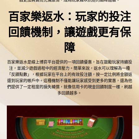
百家樂返水：玩家的投注
回饋機制，讓遊戲更有保
障
百家樂返水
是線上博弈平台提供的一項回饋優惠，旨在鼓勵玩家持續投
注，並減少遊戲過程中的經濟壓力。簡單來說，返水可以理解為一種
「反饋點數」，根據玩家在平台上的有效投注額，按一定比例將金額返
還到玩家的帳戶中。這種機制不僅能讓玩家感受到更多的實惠，還為他
們提供了一定程度的損失補償，就像信用卡的現金回饋制度一樣，刷越
多回饋越多。