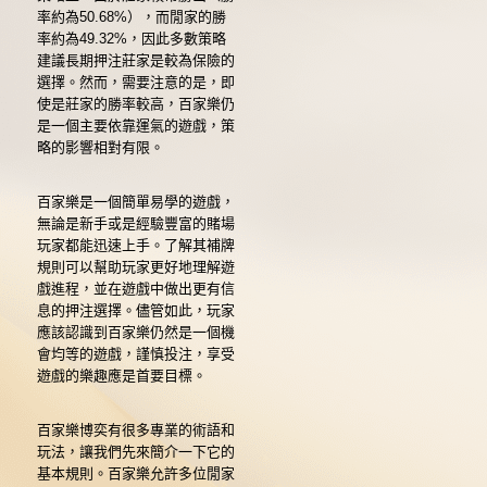
率約為50.68%），而閒家的勝
率約為49.32%，因此多數策略
建議長期押注莊家是較為保險的
選擇。然而，需要注意的是，即
使是莊家的勝率較高，百家樂仍
是一個主要依靠運氣的遊戲，策
略的影響相對有限。
百家樂是一個簡單易學的遊戲，
無論是新手或是經驗豐富的賭場
玩家都能迅速上手。了解其補牌
規則可以幫助玩家更好地理解遊
戲進程，並在遊戲中做出更有信
息的押注選擇。儘管如此，玩家
應該認識到百家樂仍然是一個機
會均等的遊戲，謹慎投注，享受
遊戲的樂趣應是首要目標。
百家樂博奕有很多專業的術語和
玩法，讓我們先來簡介一下它的
基本規則。百家樂允許多位閒家