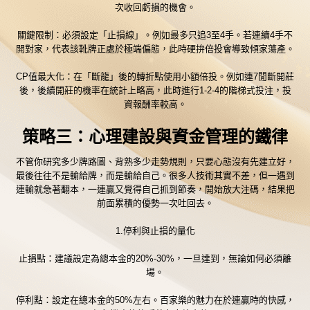
次收回虧損的機會。
關鍵限制：必須設定「止損線」。例如最多只追3至4手。若連續4手不
開對家，代表該靴牌正處於極端偏態，此時硬拚倍投會導致傾家蕩產。
CP值最大化：在「斷龍」後的轉折點使用小額倍投。例如連7閒斷開莊
後，後續開莊的機率在統計上略高，此時進行1-2-4的階梯式投注，投
資報酬率較高。
策略三：心理建設與資金管理的鐵律
不管你研究多少牌路圖、背熟多少走勢規則，只要心態沒有先建立好，
最後往往不是輸給牌，而是輸給自己。很多人技術其實不差，但一遇到
連輸就急著翻本，一連贏又覺得自己抓到節奏，開始放大注碼，結果把
前面累積的優勢一次吐回去。
1.停利與止損的量化
止損點：建議設定為總本金的20%-30%，一旦達到，無論如何必須離
場。
停利點：設定在總本金的50%左右。百家樂的魅力在於連贏時的快感，