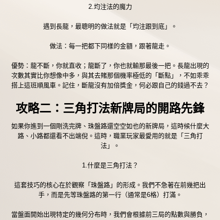
2.均注法的魔力
遇到長龍，最聰明的做法就是「均注跟到底」。
做法：每一把都下同樣的金額，跟著龍走。
優勢：龍不斷，你就直收；龍斷了，你也就輸那最後一把。長龍出現的
次數其實比你想像中多，與其去賭那個機率極低的「斷點」，不如乖乖
搭上這班順風車。記住，斷龍沒有加倍獎金，何必跟自己的錢過不去？
攻略二：三角打法新牌局的開路先鋒
如果你進到一個剛洗完牌、珠盤路還空空如也的新牌局，這時候什麼大
路、小路都還看不出端倪。這時，職業玩家最愛用的就是「三角打
法」。
1.什麼是三角打法？
這套技巧的核心在於觀察「珠盤路」的形成。我們不急著在前幾把出
手，而是先等珠盤路的第一行（通常是6格）打滿。
當盤面開始出現特定的幾何分布時，我們會根據前三局的點數與勝負，