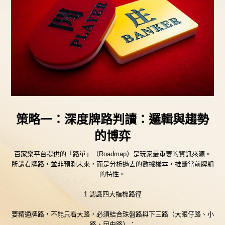
策略一：深度牌路判讀：邏輯與趨勢
的博弈
百家樂平台提供的「路單」（Roadmap）是玩家最重要的資訊來源。
所謂看牌路，並非預測未來，而是分析過去的數據樣本，推斷當前牌組
的特性。
1.認識四大指標路徑
要精通牌路，不能只看大路，必須結合珠盤路與下三路（大眼仔路、小
路、曱甴路）：