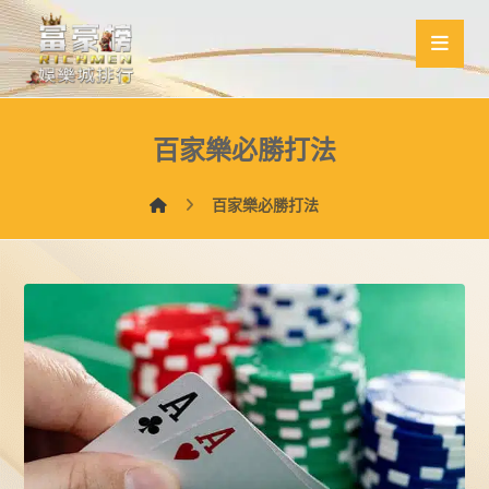
百家樂必勝打法
百家樂必勝打法