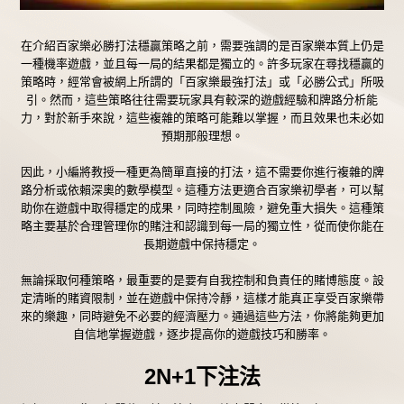
在介紹百家樂必勝打法穩贏策略之前，需要強調的是百家樂本質上仍是
一種機率遊戲，並且每一局的結果都是獨立的。許多玩家在尋找穩贏的
策略時，經常會被網上所謂的「百家樂最強打法」或「必勝公式」所吸
引。然而，這些策略往往需要玩家具有較深的遊戲經驗和牌路分析能
力，對於新手來說，這些複雜的策略可能難以掌握，而且效果也未必如
預期那般理想。
因此，小編將教授一種更為簡單直接的打法，這不需要你進行複雜的牌
路分析或依賴深奧的數學模型。這種方法更適合百家樂初學者，可以幫
助你在遊戲中取得穩定的成果，同時控制風險，避免重大損失。這種策
略主要基於合理管理你的賭注和認識到每一局的獨立性，從而使你能在
長期遊戲中保持穩定。
無論採取何種策略，最重要的是要有自我控制和負責任的賭博態度。設
定清晰的賭資限制，並在遊戲中保持冷靜，這樣才能真正享受百家樂帶
來的樂趣，同時避免不必要的經濟壓力。通過這些方法，你將能夠更加
自信地掌握遊戲，逐步提高你的遊戲技巧和勝率。
2N+1
下注法