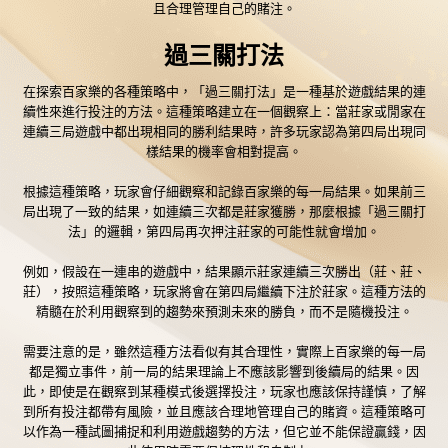
且合理管理自己的賭注。
過三關打法
在探索百家樂的各種策略中，「過三關打法」是一種基於遊戲結果的連
續性來進行投注的方法。這種策略建立在一個觀察上：當莊家或閒家在
連續三局遊戲中都出現相同的勝利結果時，許多玩家認為第四局出現同
樣結果的機率會相對提高。
根據這種策略，玩家會仔細觀察和記錄百家樂的每一局結果。如果前三
局出現了一致的結果，如連續三次都是莊家獲勝，那麼根據「過三關打
法」的邏輯，第四局再次押注莊家的可能性就會增加。
例如，假設在一連串的遊戲中，結果顯示莊家連續三次勝出（莊、莊、
莊），按照這種策略，玩家將會在第四局繼續下注於莊家。這種方法的
精髓在於利用觀察到的趨勢來預測未來的勝負，而不是隨機投注。
需要注意的是，雖然這種方法看似有其合理性，實際上百家樂的每一局
都是獨立事件，前一局的結果理論上不應該影響到後續局的結果。因
此，即使是在觀察到某種模式後選擇投注，玩家也應該保持謹慎，了解
到所有投注都帶有風險，並且應該合理地管理自己的賭資。這種策略可
以作為一種試圖捕捉和利用遊戲趨勢的方法，但它並不能保證贏錢，因