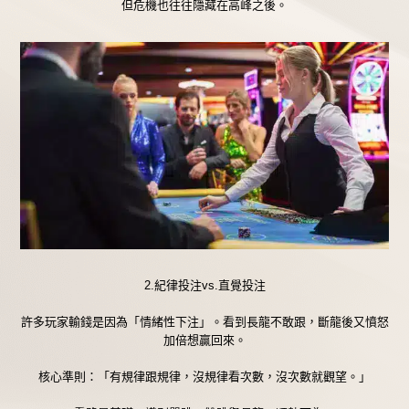
但危機也往往隱藏在高峰之後。
2.紀律投注vs.直覺投注
許多玩家輸錢是因為「情緒性下注」。看到長龍不敢跟，斷龍後又憤怒
加倍想贏回來。
核心準則：「有規律跟規律，沒規律看次數，沒次數就觀望。」