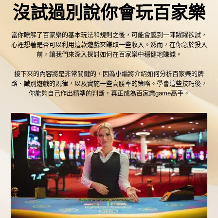
沒試過別說你會玩百家樂
當你瞭解了百家樂的基本玩法和規則之後，可能會感到一陣躍躍欲試，
心裡想著是否可以利用這款遊戲來賺取一些收入。然而，在你急於投入
前，讓我們來深入探討如何在百家樂中穩健地賺錢。
接下來的內容將是非常關鍵的，因為小編將介紹如何分析百家樂的牌
路、識別遊戲的規律，以及實施一些高勝率的策略。學會這些技巧後，
你能夠自己作出精準的判斷，真正成為百家樂game高手。