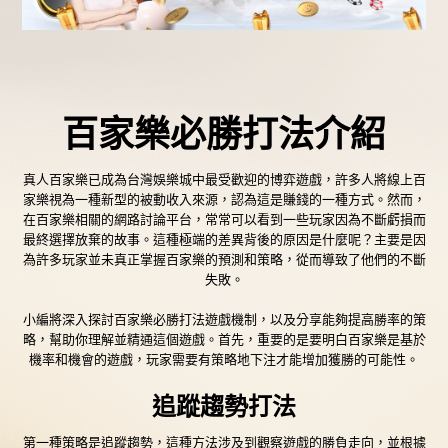
百家樂必勝打法介紹
真人百家樂已成為台灣
娛樂城
中最受歡迎的博弈遊戲，許多人將線上百
家樂視為一種新型的被動收入來源，認為這是賺錢的一種方式。然而，
在百家樂相關的網路討論平台，常常可以看到一些玩家因為不斷虧損而
最終選擇放棄的故事。這種極端的差異背後的原因是什麼呢？主要是因
為許多玩家並未真正掌握百家樂的預測和策略，從而導致了他們的不斷
失敗。
小編將深入探討百家樂必勝打法遊戲機制，以及分享能夠提高勝率的策
略，幫助你理解並精通這個遊戲。首先，重要的是要明白百家樂是基於
機率和機會的遊戲，玩家需要有策略地下注才能增加獲勝的可能性。
追蹤趨勢打法
第一種策略是追蹤趨勢，這種方法涉及到觀察遊戲的勝負走向，並根據