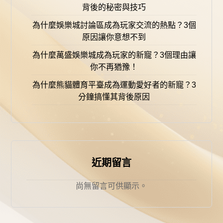
背後的秘密與技巧
為什麼娛樂城討論區成為玩家交流的熱點？3個
原因讓你意想不到
為什麼萬盛娛樂城成為玩家的新寵？3個理由讓
你不再猶豫！
為什麼熊貓體育平臺成為運動愛好者的新寵？3
分鐘搞懂其背後原因
近期留言
尚無留言可供顯示。