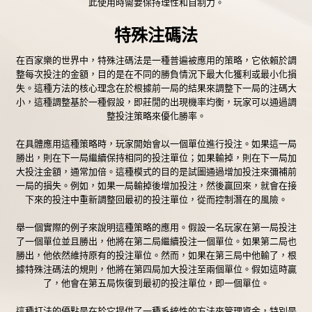
此使用時需要保持理性和自制力。
特殊注碼法
在百家樂的世界中，特殊注碼法是一種普遍被應用的策略，它依賴於調
整每次投注的金額，目的是在不同的勝負情況下最大化獲利或最小化損
失。這種方法的核心理念在於根據前一局的結果來調整下一局的注碼大
小，這種調整基於一種假設，即莊閒的出現機率均衡，玩家可以通過調
整投注策略來優化勝率。
在具體應用這種策略時，玩家開始會以一個單位進行投注。如果這一局
勝出，則在下一局繼續保持相同的投注單位；如果輸掉，則在下一局加
大投注金額，通常加倍。這種模式的目的是試圖通過增加投注來彌補前
一局的損失。例如，如果一局輸掉後增加投注，然後贏回來，就會在接
下來的投注中重新調整回最初的投注單位，從而控制潛在的風險。
舉一個實際的例子來說明這種策略的應用。假設一名玩家在第一局投注
了一個單位並且勝出，他將在第二局繼續投注一個單位。如果第二局也
勝出，他依然維持原有的投注單位。然而，如果在第三局中他輸了，根
據特殊注碼法的規則，他將在第四局加大投注至兩個單位。假如這時贏
了，他會在第五局恢復到最初的投注單位，即一個單位。
這種打法的優點是在於它提供了一種系統性的方法來管理資金，特別是