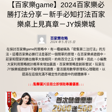
【百家樂game】2024百家樂必
勝打法分享－新手必知打法百家
樂桌上見真章－JY娛樂城
百家樂攻略
2024 年 5 月 15 日
在探討
百家樂game
的策略中，有一種被稱為「密集第二注打法」的方
法。這種
百家樂必勝打法
是基於一個簡單的原理，在
百家樂桌
遊戲中，
莊家和閒家的勝出機率大致相同，約有百分之五十勝率。因此，小編教
大家利用策略統計概率來增加贏面，百家樂策略是創新嘗試，玩家在
JY娛樂城
遊戲中不斷學習和適應，靈活運用數學原理和心理戰術，以
提高在這個充滿不確定性的遊戲中的總體勝率。
↓↓↓點擊圖片註冊立即領取專屬優惠↓↓↓