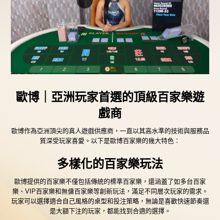
歐博｜亞洲玩家首選的頂級百家樂遊
戲商
歐博作為亞洲頂尖的真人遊戲供應商，一直以其高水準的技術與服務品
質深受玩家喜愛。以下是歐博百家樂的幾大特色：
多樣化的百家樂玩法
歐博提供的百家樂不僅包括傳統的標準百家樂，還涵蓋了如多台百家
樂、VIP百家樂和無傭百家樂等創新玩法，滿足不同層次玩家的需求。
玩家可以選擇適合自己風格的桌型和投注策略，無論是喜歡快速節奏還
是大額下注的玩家，都能找到合適的選擇。