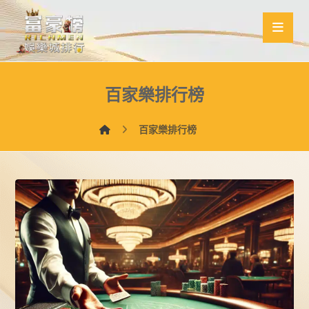
百家樂排行榜
百家樂排行榜