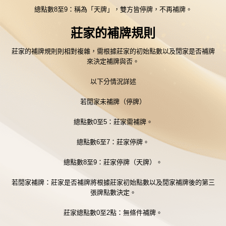
總點數8至9：稱為「天牌」，雙方皆停牌，不再補牌。
莊家的補牌規則
莊家的補牌規則則相對複雜，需根據莊家的初始點數以及閒家是否補牌
來決定補牌與否。
以下分情況詳述
若閒家未補牌（停牌）
總點數0至5：莊家需補牌。
總點數6至7：莊家停牌。
總點數8至9：莊家停牌（天牌）。
若閒家補牌：莊家是否補牌將根據莊家初始點數以及閒家補牌後的第三
張牌點數決定。
莊家總點數0至2點：無條件補牌。