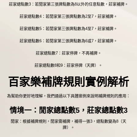
莊家總點數3：若閒家第三張牌點數為8以外的任意點數，莊家補牌。
莊家總點數4：若閒家第三張牌點數為2至7，莊家補牌。
莊家總點數5：若閒家第三張牌點數為4至7，莊家補牌。
莊家總點數6：若閒家第三張牌點數為6或7，莊家補牌。
莊家總點數7：莊家停牌，不再補牌。
莊家總點數8和9：莊家停牌（天牌）。
百家樂補牌規則實例解析
為幫助你更好地理解，我們通過以下具體案例來說明補牌規則的應用：
情境一：閒家總點數5
，莊家總點數3
閒家：根據補牌規則，閒家需補牌，補得一張3，總點數變為8（天
牌）。