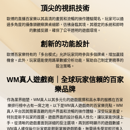
頂尖的視訊技術
歐博的直播百家樂以其高清的畫質和流暢的操作體驗聞名，玩家可以通
過多角度的攝像頭觀察牌桌細節，彷彿身臨其境。其穩定的系統和即時
的數據反饋，確保了公平透明的遊戲環境。
創新的功能設計
歐博百家樂特有的「多台模式」允許玩家同時參與多個牌桌，增加贏錢
機會。此外，玩家還能使用路單數據分析功能，幫助自己制定更精準的
投注策略。
WM
真人遊戲商｜全球玩家信賴的百家
樂品牌
作為業界翹楚，WM真人以其多元化的遊戲選擇和高水準的服務在百家
樂排行榜中占有一席之地。以下是WM真人遊戲商的百家樂亮點。WM
真人平台因其簡單直觀的用戶界面和流暢的操作體驗，深受玩家喜愛，
特別是新手玩家的首選。遊戲界面的設計極具人性化，讓玩家能快速上
手。從清晰的遊戲畫面到詳細的投注選項，再到即時顯示的遊戲數據，
WM真人確保每位玩家都能輕鬆掌握遊戲節奏，無需過多學習即可進入