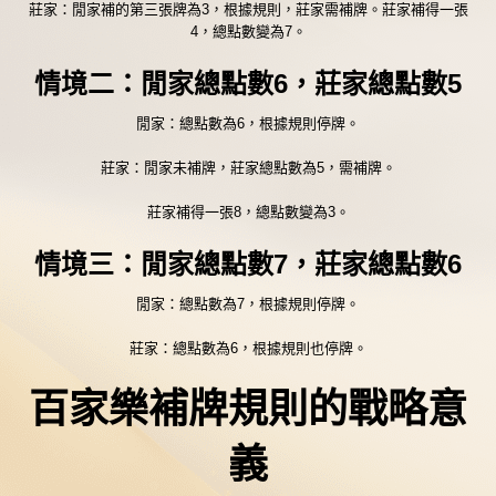
莊家：閒家補的第三張牌為3，根據規則，莊家需補牌。莊家補得一張
4，總點數變為7。
情境二：閒家總點數6
，莊家總點數5
閒家：總點數為6，根據規則停牌。
莊家：閒家未補牌，莊家總點數為5，需補牌。
莊家補得一張8，總點數變為3。
情境三：閒家總點數7
，莊家總點數6
閒家：總點數為7，根據規則停牌。
莊家：總點數為6，根據規則也停牌。
百家樂補牌規則的戰略意
義