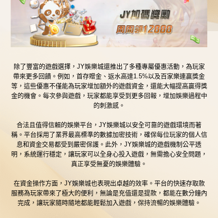
除了豐富的遊戲選擇，JY娛樂城還推出了多種專屬優惠活動，為玩家
帶來更多回饋。例如，首存贈金、返水高達1.5%以及百家樂連贏獎金
等，這些優惠不僅能為玩家增加額外的遊戲資金，還能大幅提高贏得獎
金的機會。每次參與遊戲，玩家都能享受到更多回報，增加娛樂過程中
的刺激感。
合法且值得信賴的娛樂平台，JY娛樂城以安全可靠的遊戲環境而著
稱。平台採用了業界最高標準的數據加密技術，確保每位玩家的個人信
息和資金交易都受到嚴密保護。此外，JY娛樂城的遊戲機制公平透
明，系統運行穩定，讓玩家可以全身心投入遊戲，無需擔心安全問題，
真正享受無憂的娛樂體驗。
在資金操作方面，JY
娛樂城
也表現出卓越的效率。平台的快速存取款
服務為玩家帶來了極大的便利，無論是充值還是提款，都能在數分鐘內
完成，讓玩家隨時隨地都能輕鬆加入遊戲，保持流暢的娛樂體驗。