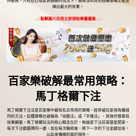
所動搖。只有在心理素質過硬的情況下，算牌法和其他穩賺策略才能發
揮出最大的效果。
↓↓↓點擊圖片註冊立即領取專屬優惠↓↓↓
百家樂破解最常用策略：
馬丁格爾下注
馬丁格爾下注法是百家樂中最知名且常用的策略，經常被玩家視為賺錢
的好方法。這種策略也被稱為「倍壓法」或「平賭法」，其操作簡單但
效果顯著。馬丁格爾玩法的核心概念在於，無論是下注莊家還是閒家，
每次下注都選擇同一邊，並在每次輸掉後，將下一次的下注金額加倍，
以此來彌補前面的損失。