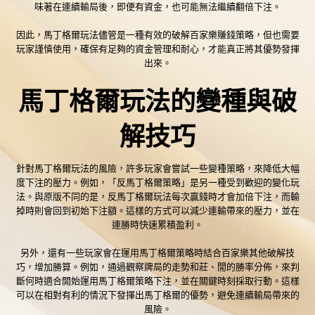
味著在連續輸局後，即便有資金，也可能無法繼續翻倍下注。
因此，馬丁格爾玩法儘管是一種有效的破解百家樂賺錢策略，但也需要
玩家謹慎使用，確保有足夠的資金管理和耐心，才能真正將其優勢發揮
出來。
馬丁格爾玩法的變種與破
解技巧
針對馬丁格爾玩法的風險，許多玩家會嘗試一些變種策略，來降低大幅
度下注的壓力。例如，「反馬丁格爾策略」是另一種受到歡迎的變化玩
法。與原版不同的是，反馬丁格爾玩法每次贏錢時才會加倍下注，而輸
掉時則會回到初始下注額。這樣的方式可以減少連輸帶來的壓力，並在
連勝時快速累積盈利。
另外，還有一些玩家會在運用馬丁格爾策略時結合百家樂其他破解技
巧，增加勝算。例如，通過觀察牌局的走勢和莊、閒的勝率分佈，來判
斷何時適合開始運用馬丁格爾策略下注，並在關鍵時刻採取行動。這樣
可以在相對有利的情況下發揮出馬丁格爾的優勢，避免連續輸局帶來的
風險。