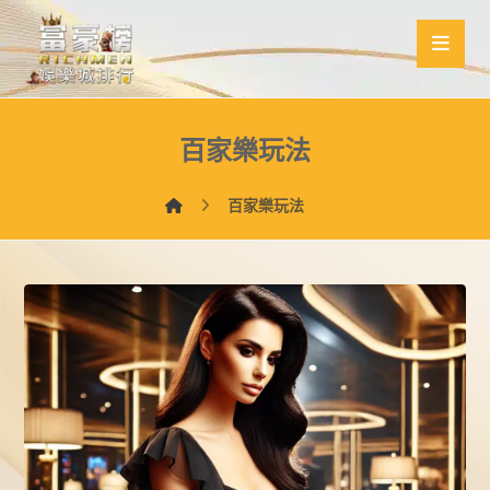
百家樂玩法
百家樂玩法