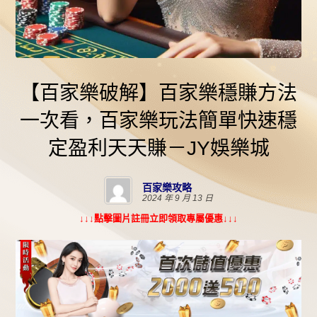
【百家樂破解】百家樂穩賺方法
一次看，百家樂玩法簡單快速穩
定盈利天天賺－JY娛樂城
百家樂攻略
2024 年 9 月 13 日
↓↓↓點擊圖片註冊立即領取專屬優惠↓↓↓