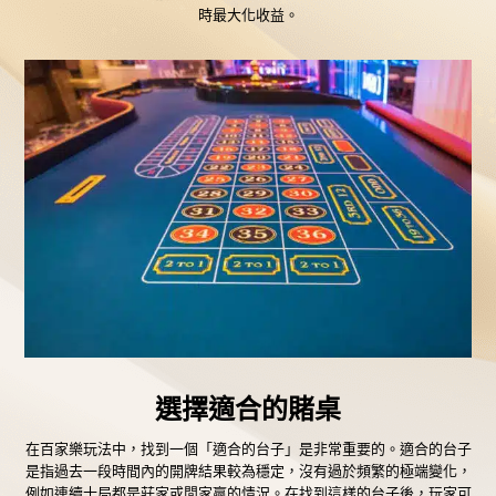
時最大化收益。
選擇適合的賭桌
在百家樂玩法中，找到一個「適合的台子」是非常重要的。適合的台子
是指過去一段時間內的開牌結果較為穩定，沒有過於頻繁的極端變化，
例如連續十局都是莊家或閒家贏的情況。在找到這樣的台子後，玩家可