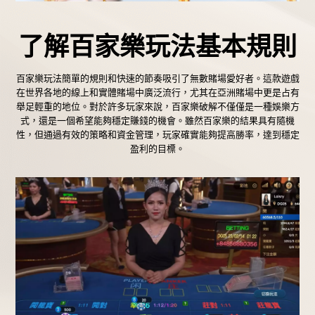
了解百家樂玩法基本規則
百家樂玩法
簡單的規則和快速的節奏吸引了無數賭場愛好者。這款遊戲
在世界各地的線上和實體賭場中廣泛流行，尤其在亞洲賭場中更是占有
舉足輕重的地位。對於許多玩家來說，百家樂破解不僅僅是一種娛樂方
式，還是一個希望能夠穩定賺錢的機會。雖然百家樂的結果具有隨機
性，但通過有效的策略和資金管理，玩家確實能夠提高勝率，達到穩定
盈利的目標。