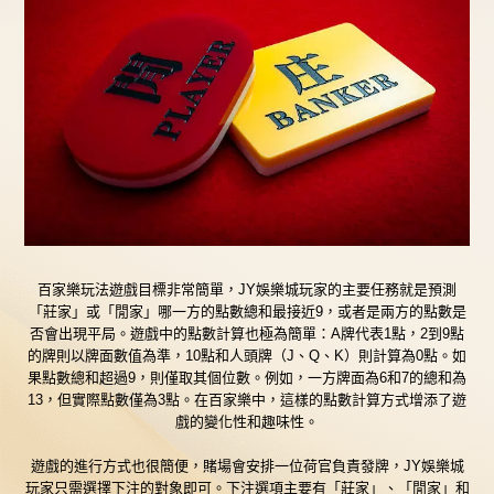
百家樂玩法
遊戲目標非常簡單，
JY娛樂城
玩家的主要任務就是預測
「莊家」或「閒家」哪一方的點數總和最接近9，或者是兩方的點數是
否會出現平局。遊戲中的點數計算也極為簡單：A牌代表1點，2到9點
的牌則以牌面數值為準，10點和人頭牌（J、Q、K）則計算為0點。如
果點數總和超過9，則僅取其個位數。例如，一方牌面為6和7的總和為
13，但實際點數僅為3點。在百家樂中，這樣的點數計算方式增添了遊
戲的變化性和趣味性。
遊戲的進行方式也很簡便，賭場會安排一位荷官負責發牌，
JY娛樂城
玩家只需選擇下注的對象即可。下注選項主要有「莊家」、「閒家」和