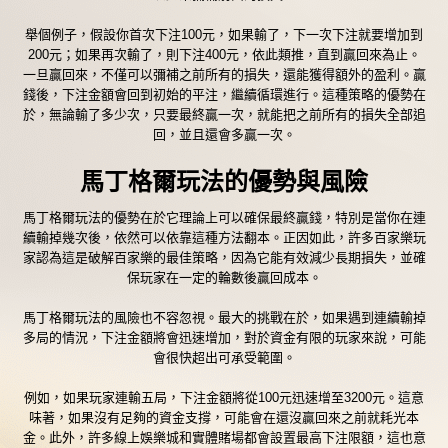
舉個例子，假設你首次下注100元，如果輸了，下一次下注就要增加到
200元；如果再次輸了，則下注400元，依此類推，直到贏回來為止。
一旦贏回來，不僅可以彌補之前所有的損失，還能獲得額外的盈利。贏
錢後，下注金額會回到初始的平注，繼續循環進行。這種策略的優勢在
於，無論輸了多少次，只要最終贏一次，就能把之前所有的損失全部追
回，並且還會多贏一次。
馬丁格爾玩法的優勢與風險
馬丁格爾玩法的優勢在於它理論上可以確保最終贏錢，特別是當你在連
續輸掉幾次後，依然可以依靠這種方法翻本。正因如此，許多百家樂玩
家認為這是破解百家樂的最佳策略，因為它能有效減少長期損失，並確
保玩家在一定的輪數後贏回成本。
馬丁格爾玩法的風險也不容忽視。最大的挑戰在於，如果遇到連續輸掉
多局的情況，下注金額將會迅速增加，對於資金有限的玩家來說，可能
會很快超出可承受範圍。
例如，如果玩家連輸五局，下注金額將從100元迅速增至3200元。這意
味著，如果沒有足夠的資金支撐，可能會在還沒贏回來之前就耗光本
金。此外，許多線上娛樂城和實體賭場都會設置最高下注限額，這也意