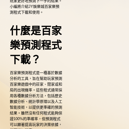
玩家更好地預測下一手的結果。
小編將介紹
JY娛樂城
百家樂預
測程式下載和使用。
什麼是百家
樂預測程式
下載？
百家樂預測程式是一種基於數據
分析的工具，旨在幫助玩家預測
百家樂遊戲中的莊家、閒家或和
局的出現機率。這些程式通常採
用各種數據分析方法，包括歷史
數據分析、統計學原理以及人工
智能技術，以提供更準確的預測
結果。雖然沒有任何程式能夠保
證100%的準確率，但預測程式
可以顯著提高玩家的決策依據，