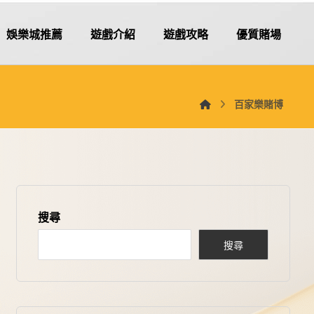
娛樂城推薦
遊戲介紹
遊戲攻略
優質賭場
百家樂賭博
搜尋
搜尋