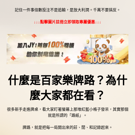
記住一件事倍數投注不是追輸，是放大利潤。千萬不要搞反。
↓↓↓點擊圖片註冊立即領取專屬優惠↓↓↓
什麼是百家樂牌路？為什
麼大家都在看？
很多新手走進牌桌，看大家盯著螢幕上那堆紅藍小格子發呆，其實那個
就是所謂的「路紙」。
牌路，就是把每一局開出來的莊、閒、和記錄起來。