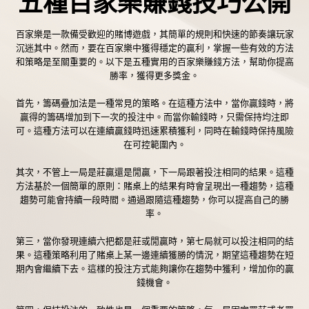
五種百家樂賺錢技巧公開
百家樂是一款備受歡迎的賭博遊戲，其簡單的規則和快速的節奏讓玩家
沉迷其中。然而，要在百家樂中獲得穩定的贏利，掌握一些有效的方法
和策略是至關重要的。以下是五種實用的百家樂賺錢方法，幫助你提高
勝率，獲得更多獎金。
首先，籌碼疊加法是一種常見的策略。在這種方法中，當你贏錢時，將
贏得的籌碼增加到下一次的投注中。而當你輸錢時，只需保持均注即
可。這種方法可以在連續贏錢時迅速累積獲利，同時在輸錢時保持風險
在可控範圍內。
其次，不管上一局是莊贏還是閒贏，下一局跟著投注相同的結果。這種
方法基於一個簡單的原則：賭桌上的結果有時會呈現出一種趨勢，這種
趨勢可能會持續一段時間。通過跟隨這種趨勢，你可以提高自己的勝
率。
第三，當你發現連續六把都是莊或閒贏時，第七局就可以投注相同的結
果。這種策略利用了賭桌上某一邊連續獲勝的情況，期望這種趨勢在短
期內會繼續下去。這樣的投注方式能夠讓你在趨勢中獲利，增加你的贏
錢機會。