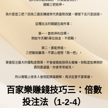
連輸三把就停。
為什麼是三把？因為三連反轉通常代表盤勢改變，硬撐下去只是送錢。
這種玩法的關鍵在兩件事：
第一，要有停利目標。
例如今天賺5單位就走，不戀戰。
第二，要能停損。
三把輸就離場，不要心裡想「再一把」。
單邊投注最大的優點是簡單，不會被路紙搞得太複雜。缺點是如果剛好
遇到震盪盤，你會常常被洗。
所以實戰上很多人會搭配牌路觀察，再決定要不要單邊。
百家樂賺錢技巧三：倍數
投注法（1-2-4）