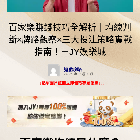
百家樂賺錢技巧全解析｜均線判
斷×牌路觀察×三大投注策略實戰
指南！－JY娛樂城
遊戲攻略
2026 年 3 月 3 日
↓↓↓點擊圖片註冊立即領取專屬優惠↓↓↓