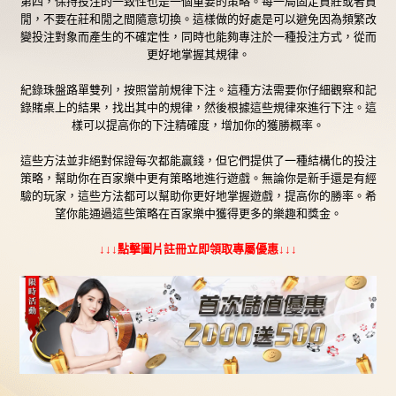
第四，保持投注的一致性也是一個重要的策略。每一局固定買莊或者買
閒，不要在莊和閒之間隨意切換。這樣做的好處是可以避免因為頻繁改
變投注對象而產生的不確定性，同時也能夠專注於一種投注方式，從而
更好地掌握其規律。
紀錄珠盤路單雙列，按照當前規律下注。這種方法需要你仔細觀察和記
錄賭桌上的結果，找出其中的規律，然後根據這些規律來進行下注。這
樣可以提高你的下注精確度，增加你的獲勝概率。
這些方法並非絕對保證每次都能贏錢，但它們提供了一種結構化的投注
策略，幫助你在百家樂中更有策略地進行遊戲。無論你是新手還是有經
驗的玩家，這些方法都可以幫助你更好地掌握遊戲，提高你的勝率。希
望你能通過這些策略在百家樂中獲得更多的樂趣和獎金。
↓↓↓點擊圖片註冊立即領取專屬優惠↓↓↓