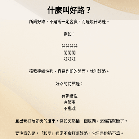
什麼叫好路？
所謂好路，不是說一定會贏，而是規律清楚。
例如：
莊莊莊莊
閒閒閒
莊莊莊
這種連續性強、容易判斷的盤面，就叫好路。
好路的特點是：
有延續性
有節奏
不亂跳
一旦出現打破節奏的結果，例如突然插一個反向，這條路就斷了。
要注意的是，「和局」通常不會打斷好路，它只是跳過不算。