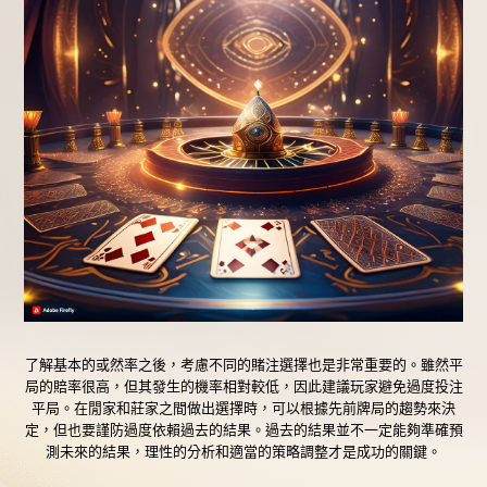
了解基本的或然率之後，考慮不同的賭注選擇也是非常重要的。雖然平
局的賠率很高，但其發生的機率相對較低，因此建議玩家避免過度投注
平局。在閒家和莊家之間做出選擇時，可以根據先前牌局的趨勢來決
定，但也要謹防過度依賴過去的結果。過去的結果並不一定能夠準確預
測未來的結果，理性的分析和適當的策略調整才是成功的關鍵。