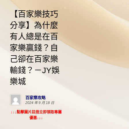
【百家樂技巧
分享】為什麼
有人總是在百
家樂贏錢？自
己卻在百家樂
輸錢？－JY娛
樂城
百家樂攻略
2024 年 9 月 18 日
↓↓↓點擊圖片註冊立即領取專屬
優惠↓↓↓