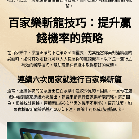
蔽。
百家樂斬龍技巧：提升贏
錢機率的策略
在百家樂中，掌握正確的下注策略至關重要，尤其是當你面對連續贏的
局面時，如何有效地斬龍可以大大提高你的贏錢機率。以下是一些行之
有效的斬龍技巧，幫助玩家在遊戲中取得更好的成績。
連續六次閒家就進行百家樂斬龍
通常，連續多次的閒家勝出在百家樂中是較少見的。因此，一旦你在遊
戲中看到閒家連續六次勝出，建議果斷進行百家樂斬龍策略。這是因
為，根據統計數據，連續開出6-8次閒家的機率不到4%。這意味著，如
果你採取斬龍策略進行100次下注，理論上可以成功超過96次。