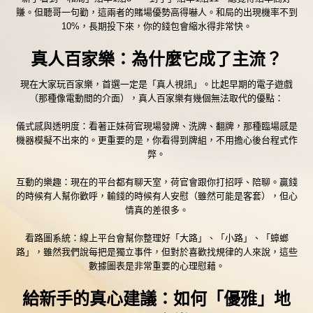
賺。但聽哥一句勸，這兩者的賭場優勢高得嚇人。和局的出現機率不到
10%，長期投下來，你的錢包會縮水得非常快。
真人百家樂：為什麼它成了主流？
現在大家玩百家樂，首選一定是「真人視訊」。比起早期的電子遊戲
（那種像電動間的介面），真人百家樂有幾個無法取代的優點：
儀式感與透明度：看著正妹荷官現場發牌、洗牌、翻牌，那種臨場感是
機器模擬不出來的。更重要的是，你看得到牌組，不用擔心後台程式作
弊。
互動的樂趣：現在的平台都有聊天室，荷官會跟你打招呼、陪聊。贏錢
的時候有人幫你歡呼，輸錢的時候有人安慰（雖然可能是客套），但心
情真的差很多。
看路圖系統：線上平台會幫你整理好「大路」、「小路」、「蟑螂
路」，雖然我們說每把是獨立事件，但對於喜歡找規律的人來說，這些
數據圖表是非常重要的心理慰藉。
給新手的真心建議：如何「優雅」地