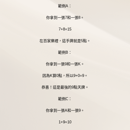
範例A：
你拿到一張7和一張8。
7+8=15
在百家樂裡，這手牌就是5點。
範例B：
你拿到一張9和一張K。
因為K算0點，所以9+0=9。
恭喜！這是最強的9點天牌。
範例C：
你拿到一張A和一張9。
1+9=10