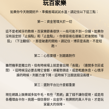
玩百家樂
如果你今天剛開好戶，準備進場試試水溫，請記住以下這三點：
第一：資金管理大於一切
這不是老掉牙的教條。百家樂節奏很快，一局可能不到一分鐘。如果你
沒有設定好「止損點」和「止盈點」，你很容易在連輸三把後開始「倍
投」（下注翻倍），那是破產的開始。請記住，博弈是長跑，不是短
跑。
第二：心態要穩，別跟路對作
雖然機率是獨立的，但有時候場上就是會出現「長龍」（連開多次莊或
閒）。這時候沒必要去賭它會斷，順著勢頭走，或是乾脆休息。心情浮
躁的時候，判斷力會下降，這時候下注跟送錢沒兩樣。
第三：選對平台比什麼都重要
現在網路上娛樂城多如牛毛，有些「黑網」贏了錢不讓你提現，或是用
各種理由卡你。挑選一個信譽好、出金快、有牌照的真人平台，才是玩
家最大的保障。