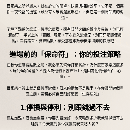
百家樂之所以迷人，就在於它的簡單、快速與相對公平。它不是一個讓
你一夜致富的捷徑（雖然有人確實運氣爆棚），但它是一個高品質的消
遣。
了解了點數怎麼算、機率怎麼看、還有莊閒之間的微小差異後，你已經
超越了一半以上的「盲賭」玩家。下次進入遊戲室，別再只是隨便點
點，看看路單、算算點數，享受那種跟數學機率博弈的快感吧！
進場前的「保命符」：你的投注策略
在教你怎麼看點數之前，我必須先幫你打預防針。為什麼百家樂這麼多
人玩到傾家蕩產？不是因為他們不會算1+1，是因為他們輸給了「心
魔」。
百家樂本質上就是個機率遊戲，但人的情緒不是機率。在你點開遊戲畫
面之前，請務必幫自己刻好這套「生存法則」：
1.停損與停利：別跟錢過不去
這點最難，但也最重要。你要先設定好：今天輸到多少我就關掉螢幕去
睡覺？今天贏到多少我就提現去吃大餐？