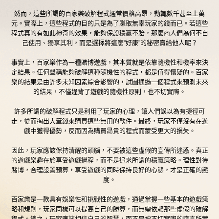
然而，這些所謂的百家樂破解程式通常價格高昂，動輒數千甚至上萬
元。實際上，這些程式的目的只是為了賺取無辜玩家的錢而已。若這些
程式真的有如此神奇的效果，能夠保證穩贏不賠，那麼商人們為何不自
己使用、獨享其利，而是選擇將這麼“好康”的秘密賣給他人呢？
事實上，百家樂作為一種賭博遊戲，其本質就是依靠隨機性和機率來決
定結果。任何聲稱能夠破解這種隨機性的程式，都是值得懷疑的。百家
樂的結果是由許多未知因素綜合影響的，試圖通過一個程式來預測未來
的結果，不僅違背了遊戲的隨機性原則，也不切實際。
許多所謂的破解程式只是利用了玩家的心理，讓人們誤以為有捷徑可
走，從而掏出大筆錢來購買這些無用的軟件。最終，玩家不僅沒有在遊
戲中獲得優勢，反而因為購買昂貴的程式而蒙受更大的損失。
因此，玩家應該保持清醒的頭腦，不要被這些虛假的宣傳所迷惑。真正
的遊戲樂趣在於享受遊戲過程，而不是追求所謂的穩贏策略。理性對待
賭博，合理設置預算，享受遊戲的同時保持良好的心態，才是正確的態
度。
百家樂是一款具有娛樂性和挑戰性的遊戲，通過掌握一些基本的遊戲策
略和規則，玩家同樣可以提高自己的勝算，而無需依賴那些虛假的破解
程式。總之，玩家應該相信自己的智慧，而不是被不切實際的謊言所蒙