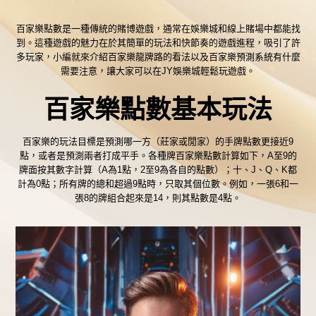
百家樂點數
是一種傳統的賭博遊戲，通常在娛樂城和線上賭場中都能找
到。這種遊戲的魅力在於其簡單的玩法和快節奏的遊戲進程，吸引了許
多玩家，小編就來介紹
百家樂龍
牌路的看法以及
百家樂預測系統
有什麼
需要注意，讓大家可以在
JY娛樂城
輕鬆玩遊戲。
百家樂點數基本玩法
百家樂的玩法目標是預測哪一方（莊家或閒家）的手牌點數更接近9
點，或者是預測兩者打成平手。各種牌百家樂點數計算如下，A至9的
牌面按其數字計算（A為1點，2至9為各自的點數）；十、J、Q、K都
計為0點；所有牌的總和超過9點時，只取其個位數。例如，一張6和一
張8的牌組合起來是14，則其點數是4點。