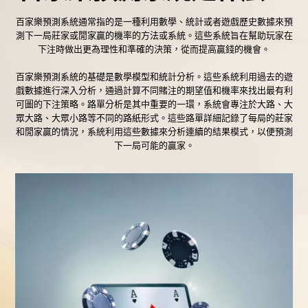
百家樂預測系統通常指的是一種利用數學、統計或者遊戲歷史數據來預
測下一局莊家或閒家贏的機率的方法或系統。這些系統旨在幫助玩家在
下注時做出更為理性和準確的決策，從而提高贏錢的機會。
百家樂預測系統的基礎是數學模型和統計分析。這些系統利用過去的遊
戲數據進行深入分析，通過計算不同賭注的期望值和機率來找出最有利
可圖的下注策略。路單分析是其中重要的一環，系統會專注於大路、大
眾大路、大眾小路等不同的路紙形式。這些路單詳細記錄了每局的莊家
和閒家贏的情況，系統利用這些數據來分析連續的結果模式，以便預測
下一局可能的贏家。