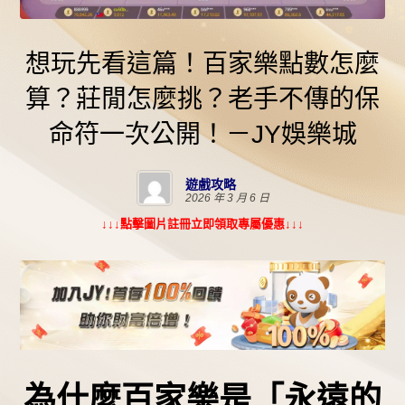
想玩先看這篇！百家樂點數怎麼
算？莊閒怎麼挑？老手不傳的保
命符一次公開！－JY娛樂城
遊戲攻略
2026 年 3 月 6 日
↓↓↓點擊圖片註冊立即領取專屬優惠↓↓↓
為什麼百家樂是「永遠的