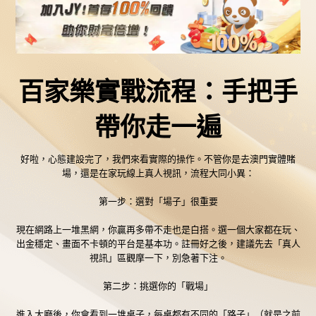
百家樂實戰流程：手把手
帶你走一遍
好啦，心態建設完了，我們來看實際的操作。不管你是去澳門實體賭
場，還是在家玩線上真人視訊，流程大同小異：
第一步：選對「場子」很重要
現在網路上一堆黑網，你贏再多帶不走也是白搭。選一個大家都在玩、
出金穩定、畫面不卡頓的平台是基本功。註冊好之後，建議先去「真人
視訊」區觀摩一下，別急著下注。
第二步：挑選你的「戰場」
進入大廳後，你會看到一堆桌子，每桌都有不同的「路子」（就是之前