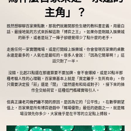
主角」？
既然想聊聊百家樂點數，那我們就撇開那些生硬的教科書定義，用最白
話、最接地氣的方式來拆解這款「博弈之王」。如果你是剛踏入娛樂城
的新手，或者是玩了一陣子卻總覺得少了點什麼的老手。
走進任何一家實體賭場，或是打開線上娛樂城，你會發現百家樂的桌數
永遠是最多的，人氣也是最旺的。很多人會說：「因為它簡單啊！」這
話只對了一半。
沒錯，比起21點還在那邊算要不要加牌、會不會爆掉，或是10點半那
種考驗人性的心理戰，百家樂基本上就是「買定離手，生死有命」。你
只需要決定投「莊」還是「閒」（當然還有和局或對子），接下來的操
作全交給荷官，這種低門檻確實吸引人。
但真正讓老司機們離不開的原因，是因為它的「公平性」。在數學期望
值上，百家樂是所有博弈遊戲中「賭場優勢」最低的遊戲之一，就是賭
場沒領先你多少，大家幾乎是在平等的立足點上搏殺。