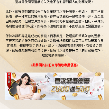
這樣即使面臨連續的失敗也不會影響到個人的財務狀況。
此外，觀察遊戲趨勢和運用投注策略可以提升勝率。例如，「馬丁格爾
策略」是一種常見的投注策略，即在每次輸掉一局後加倍下注，直至贏
回所有損失，但需要注意的是，這種策略有較高的風險。相反，平注策
略則適合穩健的玩家，即每局下注相同金額，不因輸贏而改變投注額。
保持冷靜和專注是成功的關鍵。百家樂是一款運氣和策略並存的遊戲，
不要因短期的勝敗而情緒波動。冷靜分析和理性決策可以幫助玩家在長
期遊戲中獲得更穩定的收益。總之，通過學習遊戲規則、有效資金管
理、觀察遊戲趨勢和保持冷靜，玩家可以逐步提升自己的百家樂技巧，
增加獲勝的機會。
↓↓↓點擊圖片註冊立即領取專屬優惠↓↓↓