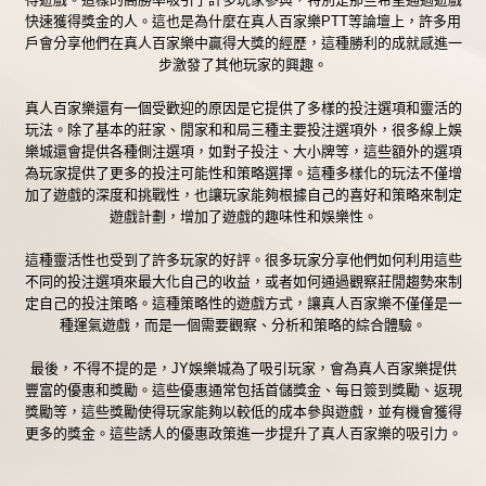
快速獲得獎金的人。這也是為什麼在真人百家樂PTT等論壇上，許多用
戶會分享他們在真人百家樂中贏得大獎的經歷，這種勝利的成就感進一
步激發了其他玩家的興趣。
真人百家樂還有一個受歡迎的原因是它提供了多樣的投注選項和靈活的
玩法。除了基本的莊家、閒家和和局三種主要投注選項外，很多線上娛
樂城還會提供各種側注選項，如對子投注、大小牌等，這些額外的選項
為玩家提供了更多的投注可能性和策略選擇。這種多樣化的玩法不僅增
加了遊戲的深度和挑戰性，也讓玩家能夠根據自己的喜好和策略來制定
遊戲計劃，增加了遊戲的趣味性和娛樂性。
這種靈活性也受到了許多玩家的好評。很多玩家分享他們如何利用這些
不同的投注選項來最大化自己的收益，或者如何通過觀察莊閒趨勢來制
定自己的投注策略。這種策略性的遊戲方式，讓真人百家樂不僅僅是一
種運氣遊戲，而是一個需要觀察、分析和策略的綜合體驗。
最後，不得不提的是，
JY娛樂城
為了吸引玩家，會為真人百家樂提供
豐富的優惠和獎勵。這些優惠通常包括首儲獎金、每日簽到獎勵、返現
獎勵等，這些獎勵使得玩家能夠以較低的成本參與遊戲，並有機會獲得
更多的獎金。這些誘人的優惠政策進一步提升了真人百家樂的吸引力。