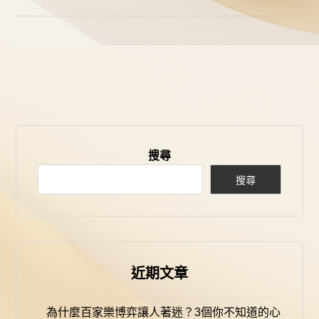
搜尋
搜尋
近期文章
為什麼百家樂博弈讓人著迷？3個你不知道的心