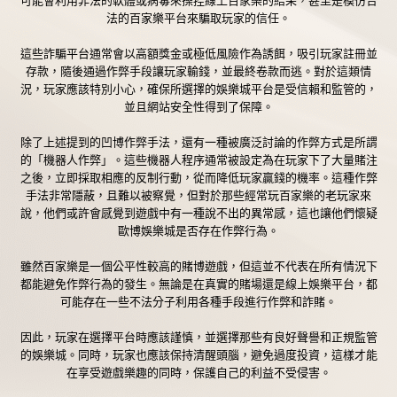
可能會利用非法的軟體或病毒來操控線上百家樂的結果，甚至是模仿合
法的百家樂平台來騙取玩家的信任。
這些詐騙平台通常會以高額獎金或極低風險作為誘餌，吸引玩家註冊並
存款，隨後通過作弊手段讓玩家輸錢，並最終卷款而逃。對於這類情
況，玩家應該特別小心，確保所選擇的娛樂城平台是受信賴和監管的，
並且網站安全性得到了保障。
除了上述提到的凹博作弊手法，還有一種被廣泛討論的作弊方式是所謂
的「機器人作弊」。這些機器人程序通常被設定為在玩家下了大量賭注
之後，立即採取相應的反制行動，從而降低玩家贏錢的機率。這種作弊
手法非常隱蔽，且難以被察覺，但對於那些經常玩百家樂的老玩家來
說，他們或許會感覺到遊戲中有一種說不出的異常感，這也讓他們懷疑
歐博娛樂城是否存在作弊行為。
雖然百家樂是一個公平性較高的賭博遊戲，但這並不代表在所有情況下
都能避免作弊行為的發生。無論是在真實的賭場還是線上娛樂平台，都
可能存在一些不法分子利用各種手段進行作弊和詐賭。
因此，玩家在選擇平台時應該謹慎，並選擇那些有良好聲譽和正規監管
的娛樂城。同時，玩家也應該保持清醒頭腦，避免過度投資，這樣才能
在享受遊戲樂趣的同時，保護自己的利益不受侵害。