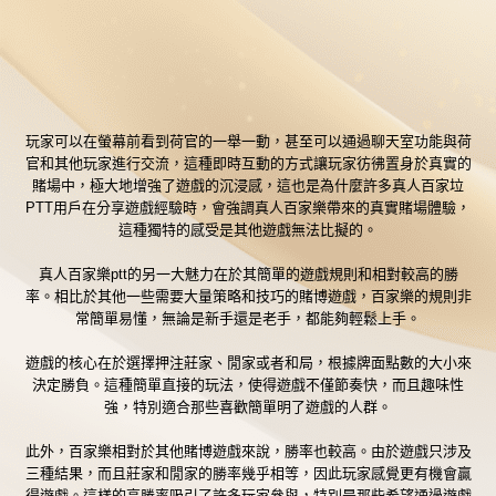
玩家可以在螢幕前看到荷官的一舉一動，甚至可以通過聊天室功能與荷
官和其他玩家進行交流，這種即時互動的方式讓玩家彷彿置身於真實的
賭場中，極大地增強了遊戲的沉浸感，這也是為什麼許多真人百家垃
PTT用戶在分享遊戲經驗時，會強調真人百家樂帶來的真實賭場體驗，
這種獨特的感受是其他遊戲無法比擬的。
真人百家樂ptt的另一大魅力在於其簡單的遊戲規則和相對較高的勝
率。相比於其他一些需要大量策略和技巧的賭博遊戲，百家樂的規則非
常簡單易懂，無論是新手還是老手，都能夠輕鬆上手。
遊戲的核心在於選擇押注莊家、閒家或者和局，根據牌面點數的大小來
決定勝負。這種簡單直接的玩法，使得遊戲不僅節奏快，而且趣味性
強，特別適合那些喜歡簡單明了遊戲的人群。
此外，百家樂相對於其他賭博遊戲來說，勝率也較高。由於遊戲只涉及
三種結果，而且莊家和閒家的勝率幾乎相等，因此玩家感覺更有機會贏
得遊戲。這樣的高勝率吸引了許多玩家參與，特別是那些希望通過遊戲