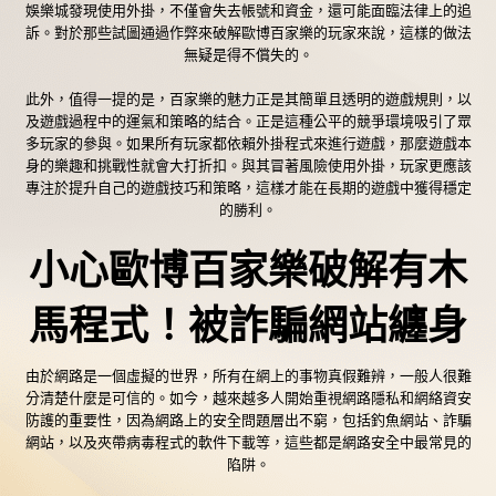
娛樂城發現使用外掛，不僅會失去帳號和資金，還可能面臨法律上的追
訴。對於那些試圖通過作弊來破解歐博百家樂的玩家來說，這樣的做法
無疑是得不償失的。
此外，值得一提的是，百家樂的魅力正是其簡單且透明的遊戲規則，以
及遊戲過程中的運氣和策略的結合。正是這種公平的競爭環境吸引了眾
多玩家的參與。如果所有玩家都依賴外掛程式來進行遊戲，那麼遊戲本
身的樂趣和挑戰性就會大打折扣。與其冒著風險使用外掛，玩家更應該
專注於提升自己的遊戲技巧和策略，這樣才能在長期的遊戲中獲得穩定
的勝利。
小心歐博百家樂破解有木
馬程式！被詐騙網站纏身
由於網路是一個虛擬的世界，所有在網上的事物真假難辨，一般人很難
分清楚什麼是可信的。如今，越來越多人開始重視網路隱私和網絡資安
防護的重要性，因為網路上的安全問題層出不窮，包括釣魚網站、詐騙
網站，以及夾帶病毒程式的軟件下載等，這些都是網路安全中最常見的
陷阱。