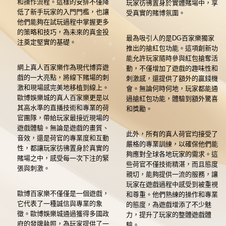
和操作流程。這樣的安排不僅降
玩家彷彿置身於實體賭場中，享
低了新手玩家的入門門檻，也讓
受真實的賭博氛圍。
他們能夠在試玩過程中掌握更多
的策略和技巧，為未來的真金投
最為吸引人的是DG百家樂獨家
注奠定堅實的基礎。
推出的搶紅包功能。這項創新功
能允許玩家隨時參與紅包搶奪活
網上真人百家樂作為現代博弈遊
動，不僅增加了遊戲的趣味性和
戲的一大亮點，將線下賭場的刺
刺激感，還提供了額外的贏錢機
激和現場感完美地移植到線上。
會。無論何時何地，玩家都能通
歐博娛樂城的真人百家樂更是以
過搶紅包功能，體驗到額外驚喜
其高水準的直播技術和專業的荷
和獎勵。
官團隊，帶給玩家最接近現場的
遊戲體驗。無論是遊戲的畫質、
此外，所有的真人荷官均接受了
音效，還是荷官的專業度和互動
嚴格的專業訓練，以確保他們能
性，都讓玩家彷彿置身於真實的
夠應對全球各地玩家的需求。這
賭場之中，感受每一次下注的緊
些荷官不僅技術精湛，而且態度
張與刺激。
親切，能夠提供一流的服務，讓
玩家在遊戲過程中感受到被重視
歐博百家樂不僅僅是一個遊戲，
和尊重。他們熟練的操作和專業
它代表了一種誠信與專業的象
的態度，為遊戲增添了不少魅
徵。歐博娛樂城通過獲得多國政
力，提升了玩家的整體遊戲體
府的發牌執照，為玩家提供了一
驗。