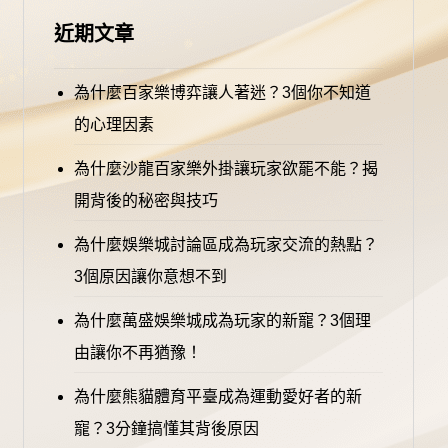
近期文章
為什麼百家樂博弈讓人著迷？3個你不知道
的心理因素
為什麼沙龍百家樂外掛讓玩家欲罷不能？揭
開背後的秘密與技巧
為什麼娛樂城討論區成為玩家交流的熱點？
3個原因讓你意想不到
為什麼萬盛娛樂城成為玩家的新寵？3個理
由讓你不再猶豫！
為什麼熊貓體育平臺成為運動愛好者的新
寵？3分鐘搞懂其背後原因