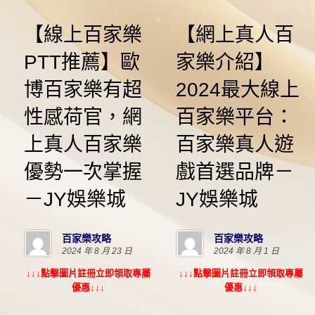
【線上百家樂
【網上真人百
PTT推薦】歐
家樂介紹】
博百家樂有超
2024最大線上
性感荷官，網
百家樂平台：
上真人百家樂
百家樂真人遊
優勢一次掌握
戲首選品牌－
－JY娛樂城
JY娛樂城
百家樂攻略
百家樂攻略
2024 年 8 月 23 日
2024 年 8 月 1 日
↓↓↓點擊圖片註冊立即領取專屬
↓↓↓點擊圖片註冊立即領取專屬
優惠↓↓↓
優惠↓↓↓