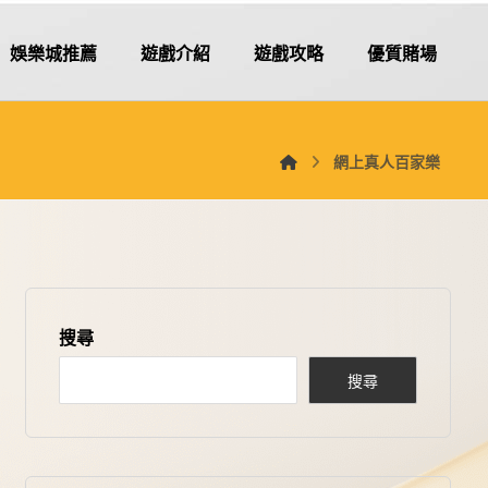
娛樂城推薦
遊戲介紹
遊戲攻略
優質賭場
網上真人百家樂
搜尋
搜尋