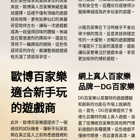
對於那些尋求刺激與享受的玩家
性和安全性。這種信任感使得沙
來說，歐博真人百家樂無疑是最
龍娛樂城成為許多玩家的首選。
佳選擇。這裡不僅有頂級的遊戲
技術保障，更有如夢似幻的美麗
荷官陪伴左右，讓每一次遊戲都
沙龍百家樂在下注時幾乎不會出
成為一段值得回味的體驗。無論
現卡頓的情況，這是其技術穩定
是在緊張激烈的牌局中，還是在
性的一大優勢。流暢的遊戲體驗
等待下一輪牌局的間隙，這些性
不僅提升了玩家的滿意度，還能
感荷官的存在，都讓整個遊戲過
讓玩家更專注於遊戲本身，享受
程充滿了誘惑與享受。
更加愉快的博彩過程。
歐博百家樂
網上真人百家樂
品牌－DG
百家樂
適合新手玩
DG百家樂以其獨特的遊戲體驗
的遊戲商
和創新的功能在市場上脫穎而
出。首先，DG百家樂提供了多
樣化且獨特的線上真人遊戲，涵
此外，歐博百家樂還提供了一個
蓋了從傳統百家樂到其他熱門博
絕佳的試玩機會，讓新手玩家能
彩遊戲的各種選擇。這些遊戲不
夠在真正投入之前熟悉遊戲規則
僅操作簡便，而且畫質高清，讓