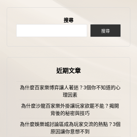
搜尋
搜尋
近期文章
為什麼百家樂博弈讓人著迷？3個你不知道的心
理因素
為什麼沙龍百家樂外掛讓玩家欲罷不能？揭開
背後的秘密與技巧
為什麼娛樂城討論區成為玩家交流的熱點？3個
原因讓你意想不到