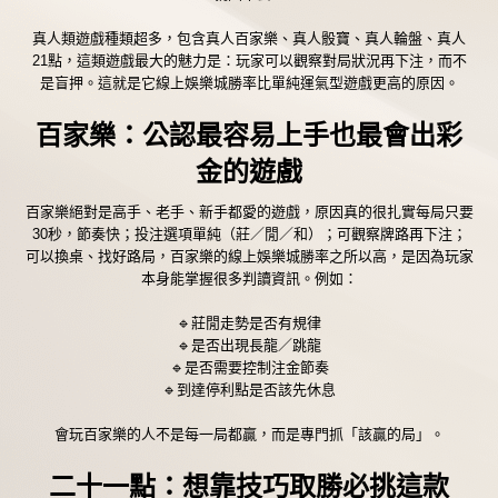
真人類遊戲種類超多，包含真人百家樂、真人骰寶、真人輪盤、真人
21點，這類遊戲最大的魅力是：玩家可以觀察對局狀況再下注，而不
是盲押。這就是它線上娛樂城勝率比單純運氣型遊戲更高的原因。
百家樂：公認最容易上手也最會出彩
金的遊戲
百家樂絕對是高手、老手、新手都愛的遊戲，原因真的很扎實每局只要
30秒，節奏快；投注選項單純（莊／閒／和）；可觀察牌路再下注；
可以換桌、找好路局，百家樂的線上娛樂城勝率之所以高，是因為玩家
本身能掌握很多判讀資訊。例如：
🔹莊閒走勢是否有規律
🔹是否出現長龍／跳龍
🔹是否需要控制注金節奏
🔹到達停利點是否該先休息
會玩百家樂的人不是每一局都贏，而是專門抓「該贏的局」。
二十一點：想靠技巧取勝必挑這款