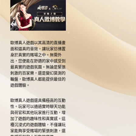
歐博真人遊戲以其高清的直播畫
面和逼真的音效，讓玩家彷彿置
身於真實的賭場之中。無需外
出，您便能在舒適的家中感受到
最真實的遊戲氛圍。無論是緊張
刺激的百家樂，還是變幻莫測的
輪盤，歐博真人都能提供最佳的
遊戲體驗。
歐博真人遊戲還具備極高的互動
性。玩家可以通過實時聊天功能
與荷官和其他玩家進行互動，增
加了遊戲的趣味性和真實感。這
種沉浸式的遊戲體驗，不僅讓玩
家能夠享受賭場的緊張刺激，還