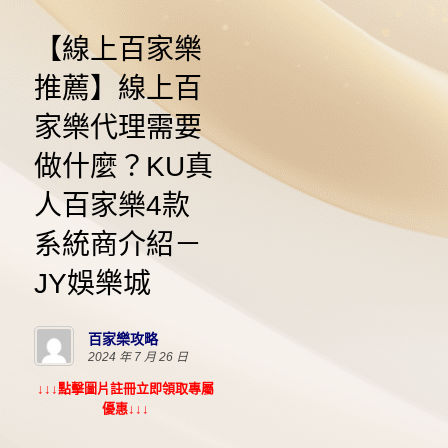
【線上百家樂
推薦】線上百
家樂代理需要
做什麼？KU真
人百家樂4款
系統商介紹－
JY娛樂城
百家樂攻略
2024 年 7 月 26 日
↓↓↓點擊圖片註冊立即領取專屬
優惠↓↓↓