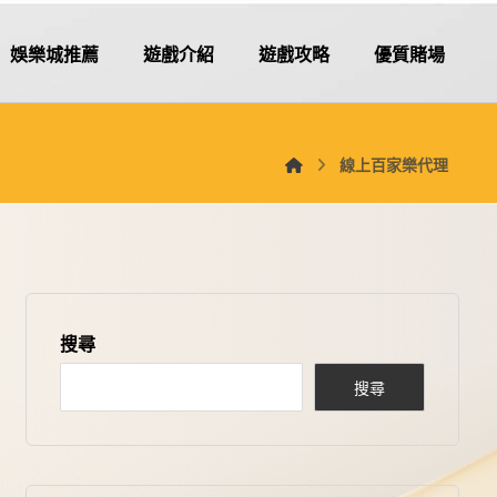
娛樂城推薦
遊戲介紹
遊戲攻略
優質賭場
線上百家樂代理
搜尋
搜尋