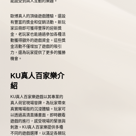
能感受到與人互動的樂趣。
歐博真人的頂級遊戲體驗，還設
有豐富的獎金和促銷活動。新玩
家註冊即可獲得豐厚的迎新獎
金，老玩家也能通過參加各種活
動獲得額外的遊戲資金。這些獎
金活動不僅增加了遊戲的吸引
力，還為玩家提供了更多的獲勝
機會。
KU
真人百家樂介
紹
KU真人百家樂遊戲以其專業的
真人荷官現場發牌，為玩家帶來
真實賭場般的沉浸體驗。玩家可
以透過高清直播畫面，即時觀看
遊戲的進行，感受現場的緊張與
刺激。KU真人百家樂提供多種
不同的遊戲選擇，以滿足各類玩