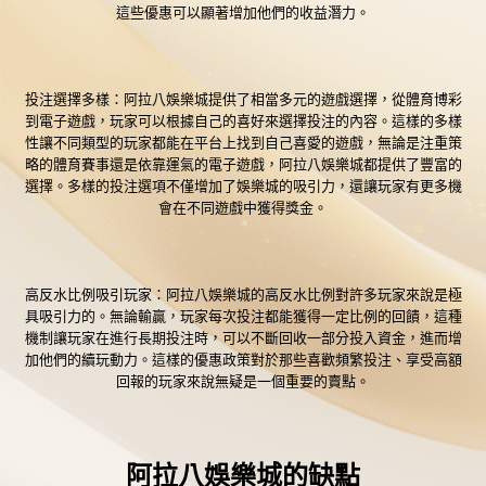
這些優惠可以顯著增加他們的收益潛力。
投注選擇多樣：阿拉八娛樂城提供了相當多元的遊戲選擇，從體育博彩
到電子遊戲，玩家可以根據自己的喜好來選擇投注的內容。這樣的多樣
性讓不同類型的玩家都能在平台上找到自己喜愛的遊戲，無論是注重策
略的體育賽事還是依靠運氣的電子遊戲，阿拉八娛樂城都提供了豐富的
選擇。多樣的投注選項不僅增加了娛樂城的吸引力，還讓玩家有更多機
會在不同遊戲中獲得獎金。
高反水比例吸引玩家：阿拉八娛樂城的高反水比例對許多玩家來說是極
具吸引力的。無論輸贏，玩家每次投注都能獲得一定比例的回饋，這種
機制讓玩家在進行長期投注時，可以不斷回收一部分投入資金，進而增
加他們的續玩動力。這樣的優惠政策對於那些喜歡頻繁投注、享受高額
回報的玩家來說無疑是一個重要的賣點。
阿拉八娛樂城的缺點