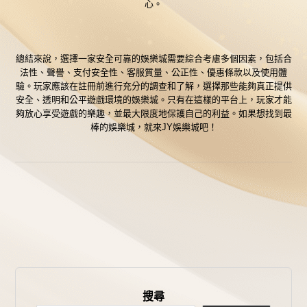
心。
總結來說，選擇一家安全可靠的娛樂城需要綜合考慮多個因素，包括合
法性、聲譽、支付安全性、客服質量、公正性、優惠條款以及使用體
驗。玩家應該在註冊前進行充分的調查和了解，選擇那些能夠真正提供
安全、透明和公平遊戲環境的娛樂城。只有在這樣的平台上，玩家才能
夠放心享受遊戲的樂趣，並最大限度地保護自己的利益。如果想找到最
棒的
娛樂城
，就來
JY娛樂城
吧！
搜尋