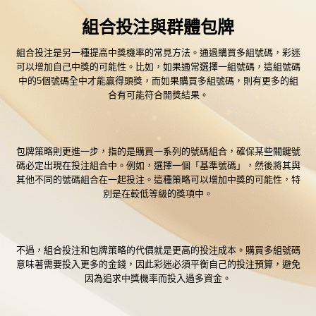
組合投注與群體包牌
組合投注是另一種提高中獎機率的常見方法。通過購買多組號碼，彩迷
可以增加自己中獎的可能性。比如，如果通常選擇一組號碼，這組號碼
中的5個號碼全中才能贏得頭獎，而如果購買多組號碼，則有更多的組
合有可能符合開獎結果。
包牌策略則更進一步，指的是購買一系列的號碼組合，確保某些關鍵號
碼必定出現在投注組合中。例如，選擇一個「基準號碼」，然後將其與
其他不同的號碼組合在一起投注。這種策略可以增加中獎的可能性，特
別是在較低等級的獎項中。
不過，組合投注和包牌策略的代價就是更高的投注成本。購買多組號碼
意味著需要投入更多的金錢，因此彩迷必須平衡自己的投注預算，避免
因為追求中獎機率而投入過多資金。