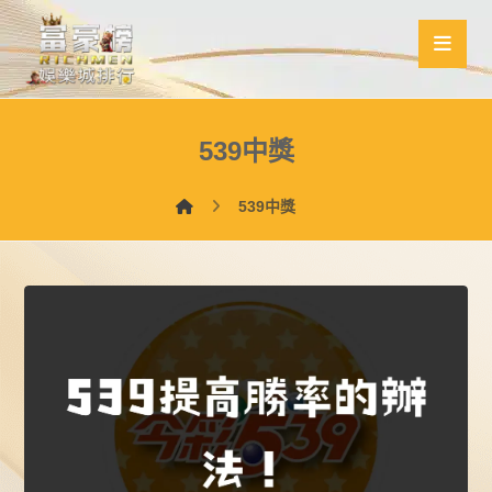
539中獎
539中獎