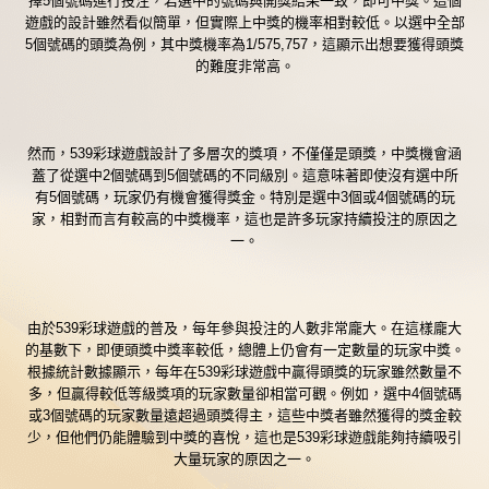
擇5個號碼進行投注，若選中的號碼與開獎結果一致，即可中獎。這個
遊戲的設計雖然看似簡單，但實際上中獎的機率相對較低。以選中全部
5個號碼的頭獎為例，其中獎機率為1/575,757，這顯示出想要獲得頭獎
的難度非常高。
然而，539彩球遊戲設計了多層次的獎項，不僅僅是頭獎，中獎機會涵
蓋了從選中2個號碼到5個號碼的不同級別。這意味著即使沒有選中所
有5個號碼，玩家仍有機會獲得獎金。特別是選中3個或4個號碼的玩
家，相對而言有較高的中獎機率，這也是許多玩家持續投注的原因之
一。
由於539彩球遊戲的普及，每年參與投注的人數非常龐大。在這樣龐大
的基數下，即便頭獎中獎率較低，總體上仍會有一定數量的玩家中獎。
根據統計數據顯示，每年在539彩球遊戲中贏得頭獎的玩家雖然數量不
多，但贏得較低等級獎項的玩家數量卻相當可觀。例如，選中4個號碼
或3個號碼的玩家數量遠超過頭獎得主，這些中獎者雖然獲得的獎金較
少，但他們仍能體驗到中獎的喜悅，這也是539彩球遊戲能夠持續吸引
大量玩家的原因之一。