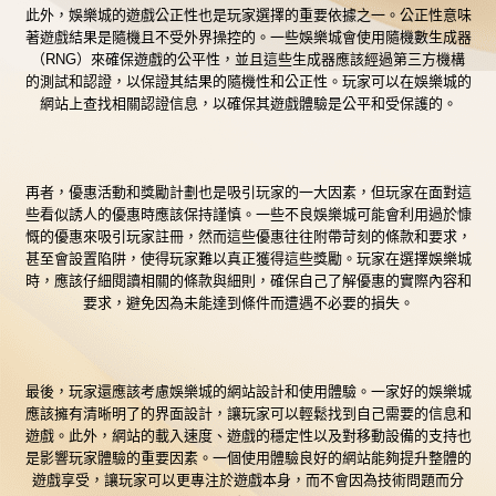
此外，娛樂城的遊戲公正性也是玩家選擇的重要依據之一。公正性意味
著遊戲結果是隨機且不受外界操控的。一些娛樂城會使用隨機數生成器
（RNG）來確保遊戲的公平性，並且這些生成器應該經過第三方機構
的測試和認證，以保證其結果的隨機性和公正性。玩家可以在娛樂城的
網站上查找相關認證信息，以確保其遊戲體驗是公平和受保護的。
再者，優惠活動和獎勵計劃也是吸引玩家的一大因素，但玩家在面對這
些看似誘人的優惠時應該保持謹慎。一些不良娛樂城可能會利用過於慷
慨的優惠來吸引玩家註冊，然而這些優惠往往附帶苛刻的條款和要求，
甚至會設置陷阱，使得玩家難以真正獲得這些獎勵。玩家在選擇娛樂城
時，應該仔細閱讀相關的條款與細則，確保自己了解優惠的實際內容和
要求，避免因為未能達到條件而遭遇不必要的損失。
最後，玩家還應該考慮娛樂城的網站設計和使用體驗。一家好的娛樂城
應該擁有清晰明了的界面設計，讓玩家可以輕鬆找到自己需要的信息和
遊戲。此外，網站的載入速度、遊戲的穩定性以及對移動設備的支持也
是影響玩家體驗的重要因素。一個使用體驗良好的網站能夠提升整體的
遊戲享受，讓玩家可以更專注於遊戲本身，而不會因為技術問題而分