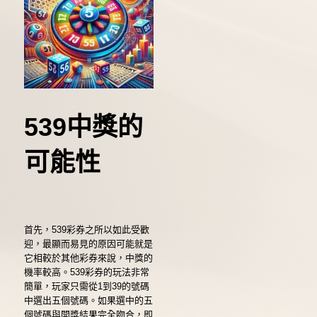
539中獎的
可能性
首先，539彩券之所以如此受歡
迎，最顯而易見的原因可能就是
它相較於其他彩券來說，中獎的
機率較高。539彩券的玩法非常
簡單，玩家只需從1到39的號碼
中選出五個號碼。如果選中的五
個號碼與開獎結果完全吻合，即