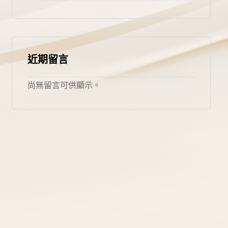
近期留言
尚無留言可供顯示。