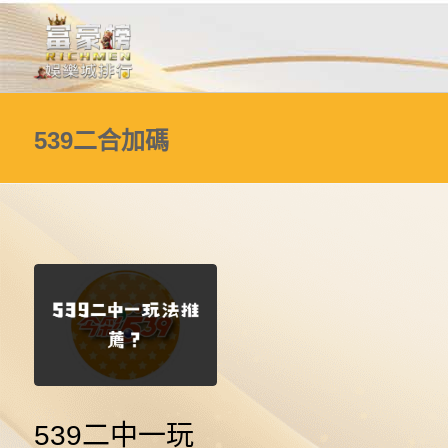
539二合加碼
539二中一玩