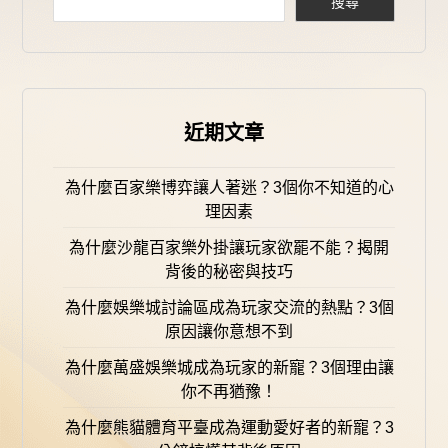
搜尋
近期文章
為什麼百家樂博弈讓人著迷？3個你不知道的心
理因素
為什麼沙龍百家樂外掛讓玩家欲罷不能？揭開
背後的秘密與技巧
為什麼娛樂城討論區成為玩家交流的熱點？3個
原因讓你意想不到
為什麼萬盛娛樂城成為玩家的新寵？3個理由讓
你不再猶豫！
為什麼熊貓體育平臺成為運動愛好者的新寵？3