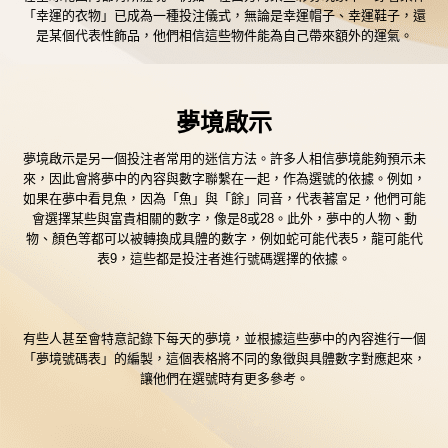
「幸運的衣物」已成為一種投注儀式，無論是幸運帽子、幸運鞋子，還
是某個代表性飾品，他們相信這些物件能為自己帶來額外的運氣。
夢境啟示
夢境啟示是另一個投注者常用的迷信方法。許多人相信夢境能夠預示未
來，因此會將夢中的內容與數字聯繫在一起，作為選號的依據。例如，
如果在夢中看見魚，因為「魚」與「餘」同音，代表著富足，他們可能
會選擇某些與富貴相關的數字，像是8或28。此外，夢中的人物、動
物、顏色等都可以被轉換成具體的數字，例如蛇可能代表5，龍可能代
表9，這些都是投注者進行號碼選擇的依據。
有些人甚至會特意記錄下每天的夢境，並根據這些夢中的內容進行一個
「夢境號碼表」的編製，這個表格將不同的象徵與具體數字對應起來，
讓他們在選號時有更多參考。