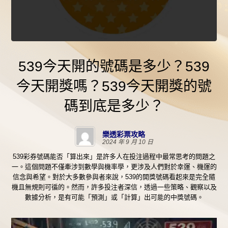
539今天開的號碼是多少？539
今天開獎嗎？539今天開獎的號
碼到底是多少？
樂透彩票攻略
2024 年 9 月 10 日
539彩券號碼能否「算出來」是許多人在投注過程中最常思考的問題之
一。這個問題不僅牽涉到數學與機率學，更涉及人們對於幸運、機運的
信念與希望。對於大多數參與者來說，539的開獎號碼看起來是完全隨
機且無規則可循的。然而，許多投注者深信，透過一些策略、觀察以及
數據分析，是有可能「預測」或「計算」出可能的中獎號碼。