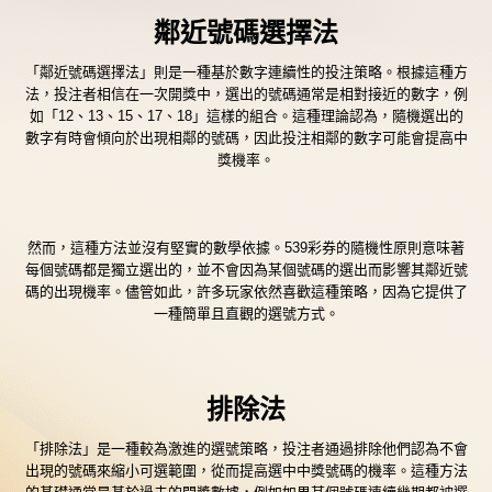
鄰近號碼選擇法
「鄰近號碼選擇法」則是一種基於數字連續性的投注策略。根據這種方
法，投注者相信在一次開獎中，選出的號碼通常是相對接近的數字，例
如「12、13、15、17、18」這樣的組合。這種理論認為，隨機選出的
數字有時會傾向於出現相鄰的號碼，因此投注相鄰的數字可能會提高中
獎機率。
然而，這種方法並沒有堅實的數學依據。539彩券的隨機性原則意味著
每個號碼都是獨立選出的，並不會因為某個號碼的選出而影響其鄰近號
碼的出現機率。儘管如此，許多玩家依然喜歡這種策略，因為它提供了
一種簡單且直觀的選號方式。
排除法
「排除法」是一種較為激進的選號策略，投注者通過排除他們認為不會
出現的號碼來縮小可選範圍，從而提高選中中獎號碼的機率。這種方法