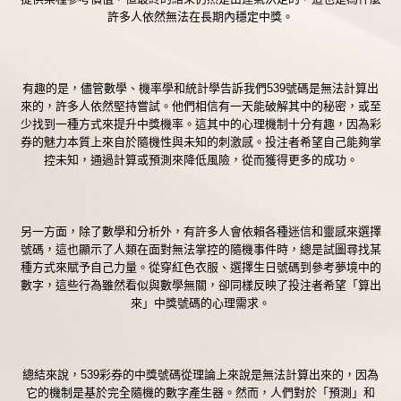
許多人依然無法在長期內穩定中獎。
有趣的是，儘管數學、機率學和統計學告訴我們539號碼是無法計算出
來的，許多人依然堅持嘗試。他們相信有一天能破解其中的秘密，或至
少找到一種方式來提升中獎機率。這其中的心理機制十分有趣，因為彩
券的魅力本質上來自於隨機性與未知的刺激感。投注者希望自己能夠掌
控未知，通過計算或預測來降低風險，從而獲得更多的成功。
另一方面，除了數學和分析外，有許多人會依賴各種迷信和靈感來選擇
號碼，這也顯示了人類在面對無法掌控的隨機事件時，總是試圖尋找某
種方式來賦予自己力量。從穿紅色衣服、選擇生日號碼到參考夢境中的
數字，這些行為雖然看似與數學無關，卻同樣反映了投注者希望「算出
來」中獎號碼的心理需求。
總結來說，539彩券的中獎號碼從理論上來說是無法計算出來的，因為
它的機制是基於完全隨機的數字產生器。然而，人們對於「預測」和