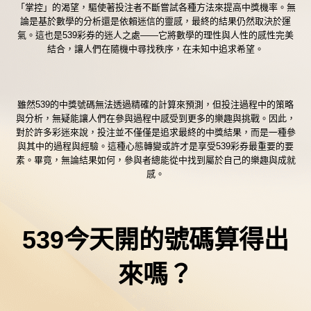
「掌控」的渴望，驅使著投注者不斷嘗試各種方法來提高中獎機率。無
論是基於數學的分析還是依賴迷信的靈感，最終的結果仍然取決於運
氣。這也是539彩券的迷人之處——它將數學的理性與人性的感性完美
結合，讓人們在隨機中尋找秩序，在未知中追求希望。
雖然539的中獎號碼無法透過精確的計算來預測，但投注過程中的策略
與分析，無疑能讓人們在參與過程中感受到更多的樂趣與挑戰。因此，
對於許多彩迷來說，投注並不僅僅是追求最終的中獎結果，而是一種參
與其中的過程與經驗。這種心態轉變或許才是享受539彩券最重要的要
素。畢竟，無論結果如何，參與者總能從中找到屬於自己的樂趣與成就
感。
539今天開的號碼算得出
來嗎？