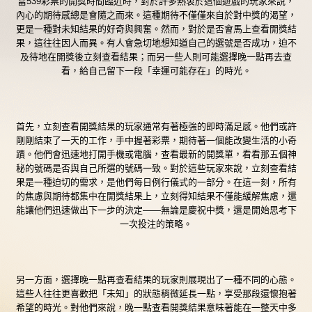
當539彩票的開獎時間臨近時，對於許多熱衷於這個遊戲的玩家來說，
內心的期待感總是會隨之而來。這種期待不僅僅來自於對中獎的渴望，
更是一種對未知結果的好奇與興奮。然而，對於是否會馬上查看開獎結
果，這往往因人而異。有人會急切地想知道自己的選號是否成功，迫不
及待地在開獎後立刻查看結果；而另一些人則可能選擇晚一點再去查
看，給自己留下一段「幸運可能存在」的時光。
首先，立刻查看開獎結果的玩家通常有著極強的即時滿足感。他們或許
剛剛結束了一天的工作，手中握著彩票，期待著一個能改變生活的小奇
蹟。他們會迅速地打開手機或電腦，查看最新的開獎單，看看那五個神
秘的號碼是否與自己所選的號碼一致。對於這些玩家來說，立刻查看結
果是一種迫切的需求，是他們每日例行儀式的一部分。在這一刻，所有
的焦慮與期待都集中在開獎結果上，立刻得知結果不僅能緩解焦慮，還
能讓他們迅速做出下一步的決定——無論是慶祝中獎，還是開始思考下
一次投注的策略。
另一方面，選擇晚一點再查看結果的玩家則展現出了一種不同的心態。
這些人往往更喜歡把「未知」的狀態稍微延長一點，享受那段還懷抱著
希望的時光。對他們來說，晚一點查看開獎結果意味著能在一整天中多