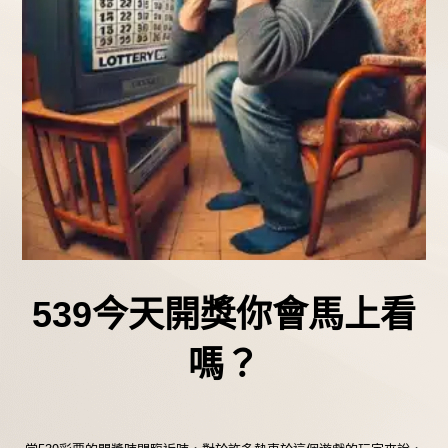
539今天開獎你會馬上看
嗎？