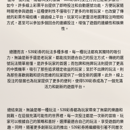
如今，許多線上彩票平台提供了即時投注和自動選號功能，方便玩家隨
時隨地參與遊戲。這種便利性不僅吸引了更多的年輕玩家，也改變了傳
統的彩票市場結構。通過線上平台，玩家可以更靈活地選擇投注時間和
方式，甚至可以參加多個回合的連續投注，增強了遊戲的連續性和娛樂
性。
總體而言，539彩券的玩法多種多樣，每一種玩法都有其獨特的吸引
力，無論是新手還是老玩家，都能找到適合自己的投注方式。傳統的選
號玩法簡單易懂，是許多玩家的首選；而包牌和拖牌玩法則提供了更高
的中獎機率，吸引了那些追求穩定收益的玩家；至於不出牌的玩法，則
為那些喜歡挑戰和逆向思維的玩家提供了一個全新的選擇。此外，線上
投注的發展也為玩家提供了更多的便利，使得539彩券成為了一個充滿
活力和創新的遊戲平台。
總結來說，無論是哪一種玩法，539彩券都為玩家帶來了無窮的樂趣和
挑戰。在這個充滿可能性的世界裡，每一次投注都是一次新的冒險，玩
家可以根據自己的策略和喜好，選擇最適合自己的玩法，享受遊戲的樂
趣。同時，隨著更多創新玩法的推出，539彩券將繼續吸引著不同層次