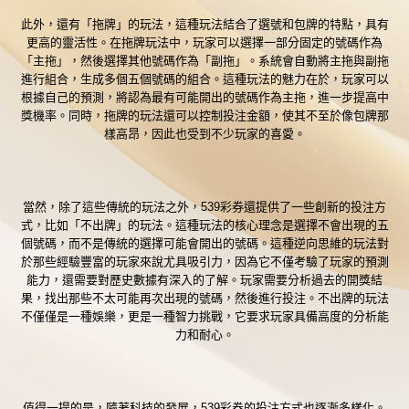
此外，還有「拖牌」的玩法，這種玩法結合了選號和包牌的特點，具有
更高的靈活性。在拖牌玩法中，玩家可以選擇一部分固定的號碼作為
「主拖」，然後選擇其他號碼作為「副拖」。系統會自動將主拖與副拖
進行組合，生成多個五個號碼的組合。這種玩法的魅力在於，玩家可以
根據自己的預測，將認為最有可能開出的號碼作為主拖，進一步提高中
獎機率。同時，拖牌的玩法還可以控制投注金額，使其不至於像包牌那
樣高昂，因此也受到不少玩家的喜愛。
當然，除了這些傳統的玩法之外，539彩券還提供了一些創新的投注方
式，比如「不出牌」的玩法。這種玩法的核心理念是選擇不會出現的五
個號碼，而不是傳統的選擇可能會開出的號碼。這種逆向思維的玩法對
於那些經驗豐富的玩家來說尤具吸引力，因為它不僅考驗了玩家的預測
能力，還需要對歷史數據有深入的了解。玩家需要分析過去的開獎結
果，找出那些不太可能再次出現的號碼，然後進行投注。不出牌的玩法
不僅僅是一種娛樂，更是一種智力挑戰，它要求玩家具備高度的分析能
力和耐心。
值得一提的是，隨著科技的發展，539彩券的投注方式也逐漸多樣化。