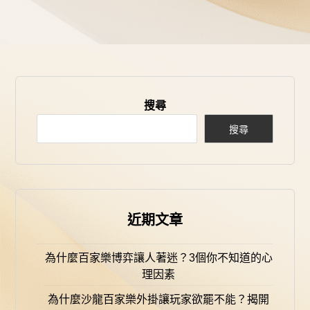
搜尋
搜尋
近期文章
為什麼百家樂博弈讓人著迷？3個你不知道的心
理因素
為什麼沙龍百家樂外掛讓玩家欲罷不能？揭開