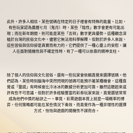
此外，許多人相信，某些號碼在特定的日子裡會有特殊的能量。比如，
有些玩家認為農曆七月（鬼月）時，某些「陰性」數字會更有可能出
現；而在新年期間，則可能是某些「吉祥」數字更具優勢。這種觀念深
植於台灣的民俗文化中，儘管它無法用科學解釋，但對於許多人來說，
這些習俗與信仰卻是真實而有力的。它們提供了一種心靈上的安慰，讓
人在面對隨機性與不確定性時，有了一種可以依靠的精神支柱。
除了個人的信仰與文化習俗，還有一些玩家會依賴直覺來選擇號碼。他
們認為，某些時刻腦海中突然閃現的號碼可能預示著某種機會，這種直
覺或「靈感」有時候會比冷冰冰的數據分析更加可靠。雖然這聽起來或
許有些不可思議，但對於許多經驗豐富的彩券玩家來說，直覺選號常常
成為他們中獎的秘訣之一。畢竟，彩票遊戲本質上就是一場概率的博
弈，任何策略都可能在某些情況下奏效，而直覺作為一種非理性的選擇
方式，恰恰與遊戲的隨機性不謀而合。