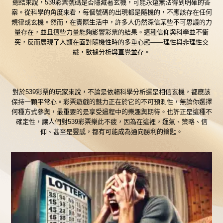
總結來說，539彩票號碼是否隱藏著玄機，可能永遠無法得到明確的答
案。從科學的角度來看，每個號碼的出現都是隨機的，不應該存在任何
規律或玄機。然而，在實際生活中，許多人仍然深信某些不可思議的力
量存在，並且這些力量能夠影響彩票的結果。這種信仰與科學並不衝
突，反而展現了人類在面對隨機性時的多重心態——理性與非理性交
織，數據分析與直覺並存。
對於539彩票的玩家來說，不論是依賴科學分析還是相信玄機，都應該
保持一顆平常心。彩票遊戲的魅力正在於它的不可預測性，無論你選擇
何種方式參與，最重要的是享受過程中的樂趣與期待。也許正是這種不
確定性，讓人們對539彩票樂此不疲，因為在這裡，運氣、策略、信
仰、甚至是靈感，都有可能成為通向勝利的鑰匙。