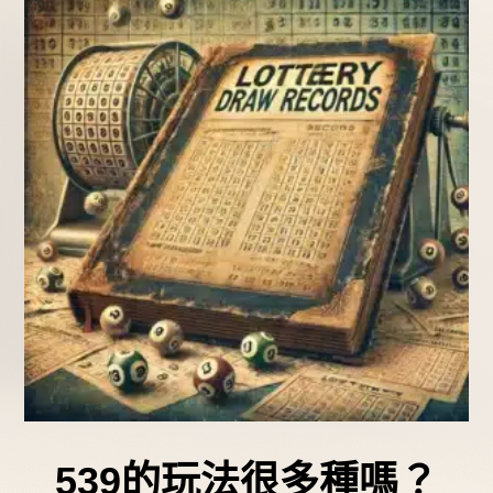
539的玩法很多種嗎？