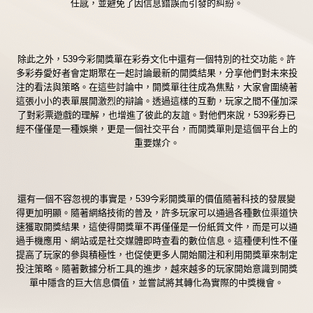
任感，並避免了因信息錯誤而引發的糾紛。
除此之外，539今彩開獎單在彩券文化中還有一個特別的社交功能。許
多彩券愛好者會定期聚在一起討論最新的開獎結果，分享他們對未來投
注的看法與策略。在這些討論中，開獎單往往成為焦點，大家會圍繞著
這張小小的表單展開激烈的辯論。透過這樣的互動，玩家之間不僅加深
了對彩票遊戲的理解，也增進了彼此的友誼。對他們來說，539彩券已
經不僅僅是一種娛樂，更是一個社交平台，而開獎單則是這個平台上的
重要媒介。
還有一個不容忽視的事實是，539今彩開獎單的價值隨著科技的發展變
得更加明顯。隨著網絡技術的普及，許多玩家可以通過各種數位渠道快
速獲取開獎結果，這使得開獎單不再僅僅是一份紙質文件，而是可以通
過手機應用、網站或是社交媒體即時查看的數位信息。這種便利性不僅
提高了玩家的參與積極性，也促使更多人開始關注和利用開獎單來制定
投注策略。隨著數據分析工具的進步，越來越多的玩家開始意識到開獎
單中隱含的巨大信息價值，並嘗試將其轉化為實際的中獎機會。