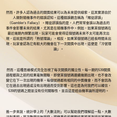
然而，許多人認為過去的開獎結果可以為未來提供線索，這其實源自於
人類對隨機事件的錯誤認知。這種錯誤觀念稱為「賭徒謬誤」
（Gambler’s Fallacy）。賭徒謬誤指的是，人們常常會誤以為過去的
事件會影響未來的結果，尤其是在隨機事件中。例如，如果某個號碼在
最近幾期內頻繁出現，玩家可能會覺得這個號碼未來不太可能再次出
現，這就是所謂的「熱號理論」。相反，如果某個號碼已經長時間未出
現，玩家會認為它有較大的機會在下一次開獎中出現，這便是「冷號理
論」。
然而，這種思維模式完全忽視了每次開獎的獨立性。每一期的539開獎
過程都與之前的結果毫無關聯，即使某個號碼連續幾期出現，也不會改
變它在下一次出現的機率。每個號碼都有相同的中獎機會，而不會因為
它在過去出現過或沒有出現過而受到影響。這也是為何我們可以確信，
539的號碼之間並沒有任何關聯性，並且這是經由機率論所證明的。
進一步來說，統計學上的「大數法則」可以幫助我們理解這一點。大數
法則表明，當次數趨近無限時，隨機事件的實際結果將逐漸接近其理論