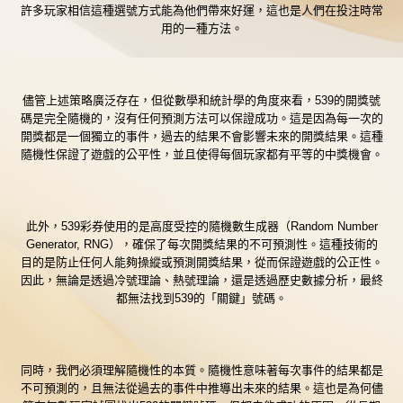
許多玩家相信這種選號方式能為他們帶來好運，這也是人們在投注時常
用的一種方法。
儘管上述策略廣泛存在，但從數學和統計學的角度來看，539的開獎號
碼是完全隨機的，沒有任何預測方法可以保證成功。這是因為每一次的
開獎都是一個獨立的事件，過去的結果不會影響未來的開獎結果。這種
隨機性保證了遊戲的公平性，並且使得每個玩家都有平等的中獎機會。
此外，539彩券使用的是高度受控的隨機數生成器（Random Number
Generator, RNG），確保了每次開獎結果的不可預測性。這種技術的
目的是防止任何人能夠操縱或預測開獎結果，從而保證遊戲的公正性。
因此，無論是透過冷號理論、熱號理論，還是透過歷史數據分析，最終
都無法找到539的「關鍵」號碼。
同時，我們必須理解隨機性的本質。隨機性意味著每次事件的結果都是
不可預測的，且無法從過去的事件中推導出未來的結果。這也是為何儘