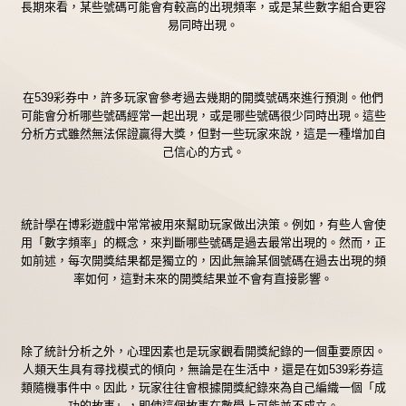
長期來看，某些號碼可能會有較高的出現頻率，或是某些數字組合更容
易同時出現。
在539彩券中，許多玩家會參考過去幾期的開獎號碼來進行預測。他們
可能會分析哪些號碼經常一起出現，或是哪些號碼很少同時出現。這些
分析方式雖然無法保證贏得大獎，但對一些玩家來說，這是一種增加自
己信心的方式。
統計學在博彩遊戲中常常被用來幫助玩家做出決策。例如，有些人會使
用「數字頻率」的概念，來判斷哪些號碼是過去最常出現的。然而，正
如前述，每次開獎結果都是獨立的，因此無論某個號碼在過去出現的頻
率如何，這對未來的開獎結果並不會有直接影響。
除了統計分析之外，心理因素也是玩家觀看開獎紀錄的一個重要原因。
人類天生具有尋找模式的傾向，無論是在生活中，還是在如539彩券這
類隨機事件中。因此，玩家往往會根據開獎紀錄來為自己編織一個「成
功的故事」，即使這個故事在數學上可能並不成立。