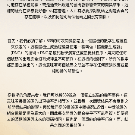
可能存在某種關聯，或是過去出現過的號碼會影響未來的開獎結果。這
樣的疑問在彩券愛好者中相當普遍，因此有必要探討號碼之間是否真的
存在關聯，以及如何證明每個號碼之間沒有關係。
首先，我們必須了解，539的每次開獎都是由一個隨機的數字生成過程
來決定的。這種隨機生成過程通常使用一種叫做「隨機數生成器」
（RNG）的技術。RNG是基於數學演算法或是機械程序，用來確保每
個號碼的出現完全沒有規律且不可預測。在這樣的機制下，所有的數字
都是獨立選出的，這也意味著每個號碼之間並不存在任何連鎖效應或互
相影響的關聯性。
從數學的角度來看，我們可以將539視為一個獨立試驗的機率事件。這
意味着每個號碼的出現機率是相等的，並且每一次開獎結果不會受到之
前開獎結果的影響。假設我們從39個號碼中隨機選出5個，中獎號碼的
組合數量是極為龐大的，因此每次開獎的組合幾乎不可能重複。即便過
去的某期號碼與未來的號碼相同，這也是一個單純的機率巧合，而非結
果之間的因果關係。