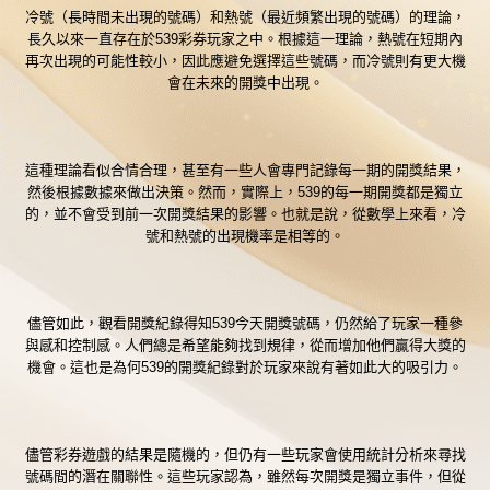
冷號（長時間未出現的號碼）和熱號（最近頻繁出現的號碼）的理論，
長久以來一直存在於539彩券玩家之中。根據這一理論，熱號在短期內
再次出現的可能性較小，因此應避免選擇這些號碼，而冷號則有更大機
會在未來的開獎中出現。
這種理論看似合情合理，甚至有一些人會專門記錄每一期的開獎結果，
然後根據數據來做出決策。然而，實際上，539的每一期開獎都是獨立
的，並不會受到前一次開獎結果的影響。也就是說，從數學上來看，冷
號和熱號的出現機率是相等的。
儘管如此，觀看開獎紀錄得知
539今天開獎號碼
，仍然給了玩家一種參
與感和控制感。人們總是希望能夠找到規律，從而增加他們贏得大獎的
機會。這也是為何539的開獎紀錄對於玩家來說有著如此大的吸引力。
儘管彩券遊戲的結果是隨機的，但仍有一些玩家會使用統計分析來尋找
號碼間的潛在關聯性。這些玩家認為，雖然每次開獎是獨立事件，但從