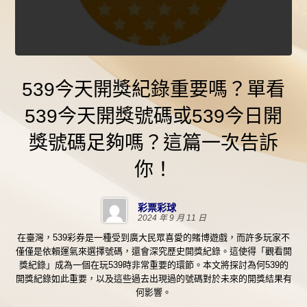
539今天開獎紀錄重要嗎？單看
539今天開獎號碼或539今日開
獎號碼足夠嗎？這篇一次告訴
你！
彩票彩球
2024 年 9 月 11 日
在臺灣，539彩券是一種受到廣大民眾喜愛的賭博遊戲，而許多玩家不
僅僅是依賴運氣來選擇號碼，還會深究歷史開獎紀錄。這使得「觀看開
獎紀錄」成為一個在玩539時非常重要的環節。本文將探討為何539的
開獎紀錄如此重要，以及這些過去出現過的號碼對於未來的開獎結果有
何影響。