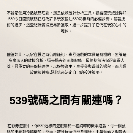
不論是使用冷熱號碼理論，還是依賴統計分析工具，觀看開獎紀錄得知
539今日開獎號碼
已成為許多玩家投注539彩券時的必備步驟。隨著技
術的進步，這些紀錄變得更易於獲取，進一步提升了它們在玩家心中的
地位。
儘管如此，玩家在投注時仍應謹記，彩券遊戲的本質是隨機的，無論是
多麼深入的數據分析，還是過去的開獎紀錄，最終都無法保證贏得大
獎。最重要的是保持理性，以娛樂為主，享受參與遊戲的過程，而非過
於依賴數據或迷信來決定自己的投注策略。
539號碼之間有關連嗎？
在彩券遊戲中，像539這樣的遊戲屬於一種純粹的機率遊戲，每一個號
碼的出現都是隨機的。然而，許多玩家仍然會懷疑，中獎號碼之間是否