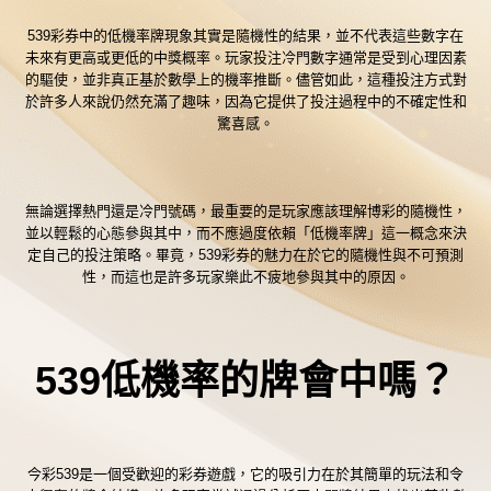
539彩券中的低機率牌現象其實是隨機性的結果，並不代表這些數字在
未來有更高或更低的中獎概率。玩家投注冷門數字通常是受到心理因素
的驅使，並非真正基於數學上的機率推斷。儘管如此，這種投注方式對
於許多人來說仍然充滿了趣味，因為它提供了投注過程中的不確定性和
驚喜感。
無論選擇熱門還是冷門號碼，最重要的是玩家應該理解博彩的隨機性，
並以輕鬆的心態參與其中，而不應過度依賴「低機率牌」這一概念來決
定自己的投注策略。畢竟，539彩券的魅力在於它的隨機性與不可預測
性，而這也是許多玩家樂此不疲地參與其中的原因。
539低機率的牌會中嗎？
今彩539是一個受歡迎的彩券遊戲，它的吸引力在於其簡單的玩法和令