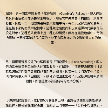
博彩中的一個常見現象是「賭徒謬誤」(Gambler’s Fallacy)，即人們認
為某件事情如果在過去發生得很少，那麼它在未來會「補償性」地多次
發生。例如，當一個號碼長時間未被抽中時，有些玩家會認為它更有可
能在接下來的開獎中被抽中，這種觀念驅使許多玩家選擇冷門數字作為
投注對象。這種想法實際上是一種心理錯覺，因為在隨機遊戲中，每個
號碼的出現概率始終是相等的，並不會因為過去的次數影響未來的結
果。
另一個影響玩家投注的心理因素是「回避損失」(Loss Aversion)，即人
們通常會選擇避免損失大於獲取收益。在博彩中，這表現為玩家往往會
認為選擇冷門數字會讓自己看起來更聰明，因為一旦冷門數字中了獎，
他們會有更大的「回報感」。這種心理因素加強了玩家投注低機率牌的
動機，即便這並不符合純粹的概率分析。
539遊戲的設計也可能促成
539低機
的出現。由於每次開獎號碼都是隨
機選擇，這種隨機性會產生一個統計上的現象——「分佈不均現象」。