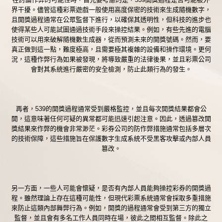
界干擾。儘管這種彩票遊戲一般使用高度保密的技術來生成隨機數字，
且開獎過程通常在公眾監督下進行，以確保其透明性，但科技的進步也
使得某些人可能試圖通過技術手段來操控結果。例如，有些先進的電腦
技術可以用來破解隨機數生成器，從而預測未來的開獎號碼。然而，要
真正做到這一點，難度極高，且需要極其複雜的設備和操作環境。更何
況，這種作弊行為如果被發現，將導致嚴重的法律後果，並且彩票公司
會對其系統進行嚴密的安全檢測，防止此類行為的發生。
再者，539的開獎過程通常受到嚴格監控，並且每次開獎結果都會公
開，這意味著任何可疑的異常都可能迅速引起注意。因此，透過篡改開
獎結果來作弊的機會非常渺茫。彩券公司的防作弊措施通常包括多層次
的技術保障，這些措施旨在保護數字生成系統不受黑客攻擊或內部人員
篡改。
另一方面，一些人可能會懷疑，是否有內部人員能夠操控彩券的開獎過
程。雖然理論上存在這種可能性，但現代彩票系統通常會採取多重措施
來防止這類內部舞弊行為。例如，開獎的過程通常會受到第三方的獨立
監督，並且會有多名工作人員同時在場，彼此之間相互監督。除此之