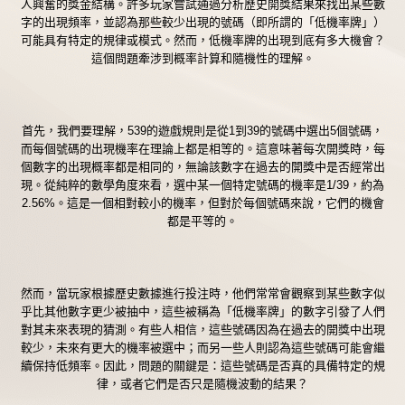
人興奮的獎金結構。許多玩家嘗試通過分析歷史開獎結果來找出某些數
字的出現頻率，並認為那些較少出現的號碼（即所謂的「低機率牌」）
可能具有特定的規律或模式。然而，低機率牌的出現到底有多大機會？
這個問題牽涉到概率計算和隨機性的理解。
首先，我們要理解，539的遊戲規則是從1到39的號碼中選出5個號碼，
而每個號碼的出現機率在理論上都是相等的。這意味著每次開獎時，每
個數字的出現概率都是相同的，無論該數字在過去的開獎中是否經常出
現。從純粹的數學角度來看，選中某一個特定號碼的機率是1/39，約為
2.56%。這是一個相對較小的機率，但對於每個號碼來說，它們的機會
都是平等的。
然而，當玩家根據歷史數據進行投注時，他們常常會觀察到某些數字似
乎比其他數字更少被抽中，這些被稱為「低機率牌」的數字引發了人們
對其未來表現的猜測。有些人相信，這些號碼因為在過去的開獎中出現
較少，未來有更大的機率被選中；而另一些人則認為這些號碼可能會繼
續保持低頻率。因此，問題的關鍵是：這些號碼是否真的具備特定的規
律，或者它們是否只是隨機波動的結果？