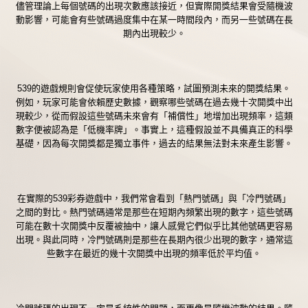
儘管理論上每個號碼的出現次數應該接近，但實際開獎結果會受隨機波
動影響，可能會有些號碼過度集中在某一時間段內，而另一些號碼在長
期內出現較少。
539的遊戲規則會促使玩家使用各種策略，試圖預測未來的開獎結果。
例如，玩家可能會依賴歷史數據，觀察哪些號碼在過去幾十次開獎中出
現較少，從而假設這些號碼未來會有「補償性」地增加出現頻率，這類
數字便被認為是「低機率牌」。事實上，這種假設並不具備真正的科學
基礎，因為每次開獎都是獨立事件，過去的結果無法對未來產生影響。
在實際的539彩券遊戲中，我們常會看到「熱門號碼」與「冷門號碼」
之間的對比。熱門號碼通常是那些在短期內頻繁出現的數字，這些號碼
可能在數十次開獎中反覆被抽中，讓人感覺它們似乎比其他號碼更容易
出現。與此同時，冷門號碼則是那些在長期內很少出現的數字，通常這
些數字在最近的幾十次開獎中出現的頻率低於平均值。