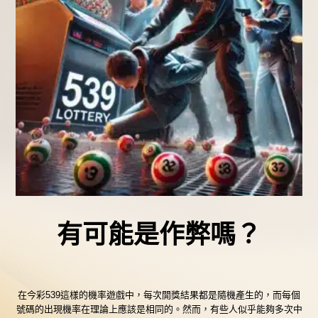
有可能是作弊嗎？
在今彩539這樣的機率遊戲中，每次開獎結果都是隨機產生的，而每個
號碼的出現機率在理論上應該是相同的。然而，有些人似乎能夠多次中