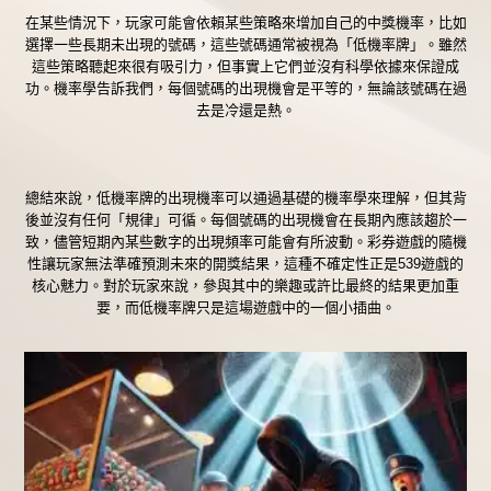
在某些情況下，玩家可能會依賴某些策略來增加自己的中獎機率，比如
選擇一些長期未出現的號碼，這些號碼通常被視為「低機率牌」。雖然
這些策略聽起來很有吸引力，但事實上它們並沒有科學依據來保證成
功。機率學告訴我們，每個號碼的出現機會是平等的，無論該號碼在過
去是冷還是熱。
總結來說，低機率牌的出現機率可以通過基礎的機率學來理解，但其背
後並沒有任何「規律」可循。每個號碼的出現機會在長期內應該趨於一
致，儘管短期內某些數字的出現頻率可能會有所波動。彩券遊戲的隨機
性讓玩家無法準確預測未來的開獎結果，這種不確定性正是539遊戲的
核心魅力。對於玩家來說，參與其中的樂趣或許比最終的結果更加重
要，而低機率牌只是這場遊戲中的一個小插曲。