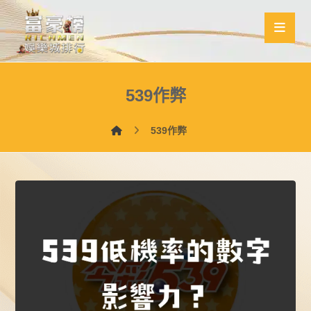
539作弊
539作弊