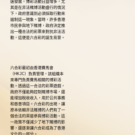
速發展，博彩活動日益增多，尤
其是在非法賭博活動盛行的情況
下，政府意識到必須採取行動來
遏制這一現象。當時，許多香港
市民參與地下賭博，政府決定推
出一種合法的彩票來對抗非法活
動，這便是六合彩的誕生背景。
六合彩最初由香港賽馬會
（HKJC）負責管理，該組織本
來專門負責賽馬相關的博彩活
動。透過這一合法的彩票遊戲，
政府不僅能夠控制賭博市場，還
能增加稅收收入，用於公共事務
和慈善項目。六合彩的出現，讓
原本依賴非法賭博的人們有了一
個合法的渠道參與博彩活動。這
一政策不僅減少了地下賭博的影
響，還逐漸讓六合彩成為了香港
文化的一部分。