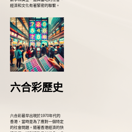
經濟和文化有著緊密的聯繫。
六合彩歷史
六合彩最早出現於1970年代的
香港，當時是為了應對一個特定
的社會問題。隨著香港經濟的快