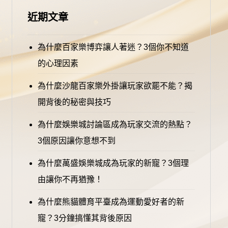
近期文章
為什麼百家樂博弈讓人著迷？3個你不知道
的心理因素
為什麼沙龍百家樂外掛讓玩家欲罷不能？揭
開背後的秘密與技巧
為什麼娛樂城討論區成為玩家交流的熱點？
3個原因讓你意想不到
為什麼萬盛娛樂城成為玩家的新寵？3個理
由讓你不再猶豫！
為什麼熊貓體育平臺成為運動愛好者的新
寵？3分鐘搞懂其背後原因