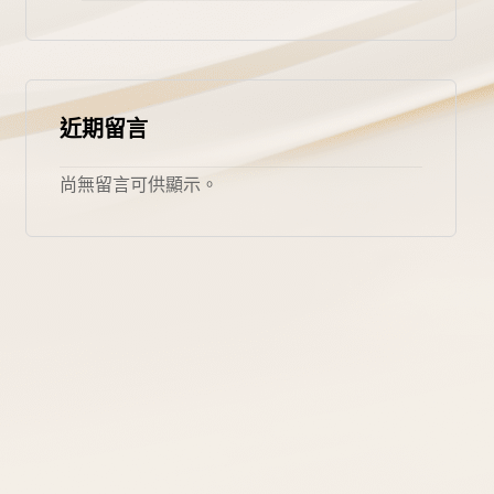
近期留言
尚無留言可供顯示。