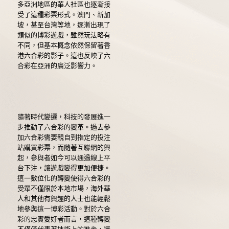
多亞洲地區的華人社區也逐漸接
受了這種彩票形式。澳門、新加
坡，甚至台灣等地，逐漸出現了
類似的博彩遊戲，雖然玩法略有
不同，但基本概念依然保留著香
港六合彩的影子。這也反映了六
合彩在亞洲的廣泛影響力。
隨著時代變遷，科技的發展進一
步推動了六合彩的變革。過去參
加六合彩需要親自到指定的投注
站購買彩票，而隨著互聯網的興
起，參與者如今可以通過線上平
台下注，讓遊戲變得更加便捷。
這一數位化的轉變使得六合彩的
受眾不僅限於本地市場，海外華
人和其他有興趣的人士也能輕鬆
地參與這一博彩活動。對於六合
彩的忠實愛好者而言，這種轉變