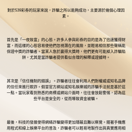
對於539彩券的玩家來說，詐騙之所以能夠成功，主要源於幾個心理因
素。
首先是「一夜致富」的心態。許多人參與彩券的目的是為了迅速獲得財
富，而這樣的心態容易使他們忽視潛在的風險，並輕易相信那些聲稱能
保證中獎的詐騙者。當某人急於贏得大獎時，他們更有可能掉入詐騙陷
阱，尤其是當詐騙者提供看似合理的解釋或證據時。
其次是「信任機制的錯誤」。詐騙者往往會利用人們對權威或知名品牌
的信任來進行欺詐。假冒官方網站或知名娛樂城的詐騙手法就是基於這
一點。當玩家看到熟悉的商標或網站介面時，往往會放鬆警惕，認為這
些平台是安全的，從而導致資金被騙。
最後，科技的發展使得網絡詐騙變得更加隱蔽且難以察覺。隨著手機應
用程式和線上娛樂平台的普及，詐騙者可以輕易地製作出與真實應用相