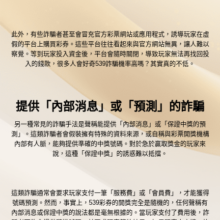
此外，有些詐騙者甚至會冒充官方彩票網站或應用程式，誘導玩家在虛
假的平台上購買彩券。這些平台往往看起來與官方網站無異，讓人難以
察覺。等到玩家投入資金後，平台會隨時關閉，導致玩家無法再找回投
入的錢款，很多人會好奇
539詐騙機率
高嗎？其實真的不低。
提供「內部消息」或「預測」的詐騙
另一種常見的詐騙手法是聲稱能提供「內部消息」或「保證中獎的預
測」。這類詐騙者會假裝擁有特殊的資料來源，或自稱與彩票開獎機構
內部有人脈，能夠提供準確的中獎號碼。對於急於贏取獎金的玩家來
說，這種「保證中獎」的誘惑難以抵擋。
這類詐騙通常會要求玩家支付一筆「服務費」或「會員費」，才能獲得
號碼預測。然而，事實上，539彩券的開獎完全是隨機的，任何聲稱有
內部消息或保證中獎的說法都是毫無根據的。當玩家支付了費用後，詐