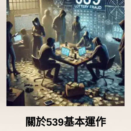
關於539基本運作