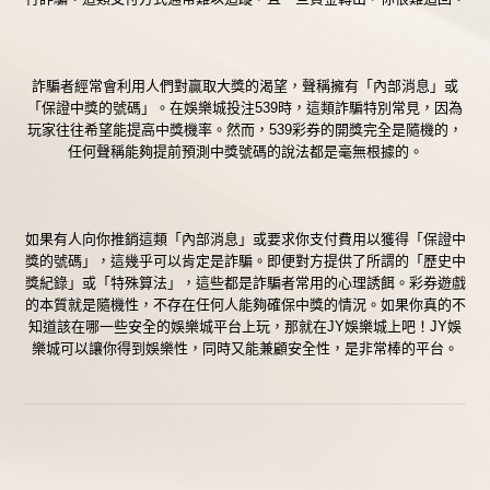
詐騙者經常會利用人們對贏取大獎的渴望，聲稱擁有「內部消息」或
「保證中獎的號碼」。在娛樂城投注539時，這類詐騙特別常見，因為
玩家往往希望能提高中獎機率。然而，539彩券的開獎完全是隨機的，
任何聲稱能夠提前預測中獎號碼的說法都是毫無根據的。
如果有人向你推銷這類「內部消息」或要求你支付費用以獲得「保證中
獎的號碼」，這幾乎可以肯定是詐騙。即便對方提供了所謂的「歷史中
獎紀錄」或「特殊算法」，這些都是詐騙者常用的心理誘餌。彩券遊戲
的本質就是隨機性，不存在任何人能夠確保中獎的情況。如果你真的不
知道該在哪一些安全的
娛樂城
平台上玩，那就在
JY娛樂城
上吧！JY娛
樂城可以讓你得到娛樂性，同時又能兼顧安全性，是非常棒的平台。