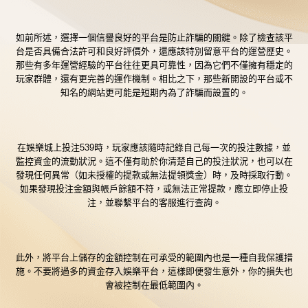
如前所述，選擇一個信譽良好的平台是防止詐騙的關鍵。除了檢查該平
台是否具備合法許可和良好評價外，還應該特別留意平台的運營歷史。
那些有多年運營經驗的平台往往更具可靠性，因為它們不僅擁有穩定的
玩家群體，還有更完善的運作機制。相比之下，那些新開設的平台或不
知名的網站更可能是短期內為了詐騙而設置的。
在娛樂城上投注539時，玩家應該隨時記錄自己每一次的投注數據，並
監控資金的流動狀況。這不僅有助於你清楚自己的投注狀況，也可以在
發現任何異常（如未授權的提款或無法提領獎金）時，及時採取行動。
如果發現投注金額與帳戶餘額不符，或無法正常提款，應立即停止投
注，並聯繫平台的客服進行查詢。
此外，將平台上儲存的金額控制在可承受的範圍內也是一種自我保護措
施。不要將過多的資金存入娛樂平台，這樣即便發生意外，你的損失也
會被控制在最低範圍內。