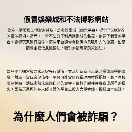
假冒娛樂城和不法博彩網站
此外，隨著線上博彩的普及，許多娛樂城（娛樂平台）提供了539彩券
的投注選項。然而，一些不法分子利用娛樂城的名義，創建了假冒的平
台，誘導玩家進行投注。這些平台通常會提供極具吸引力的優惠，如高
額獎金或低風險投注，吸引大量玩家前來投注。
這些平台通常會要求玩家先行儲值，並承諾玩家可以隨時提領贏得的獎
金。然而，當玩家儲值後，平台可能會以各種理由推遲提款，甚至直接
關閉網站，讓玩家無法拿回自己的資金。這類詐騙往往會造成嚴重的損
失，因為玩家可能在未經查證的平台上投入大量金錢，最終血本無歸。
為什麼人們會被詐騙？