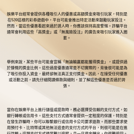
娛樂平台經常會提供各種吸引人的優惠或高額獎金來吸引玩家，特別是
在539這樣的彩券遊戲中，平台可能會推出特定活動來鼓勵玩家投注。
然而，當這些優惠看起來過於誘人時，你應該保持高度警惕。詐騙平台
通常會利用這些「高獎金」或「無風險投注」的廣告來吸引玩家進入圈
套。
舉例來說，某些平台可能會宣稱「無論輸贏都能獲得獎金」，或提供過
於慷慨的獎金比例。這些過度優惠通常是不切實際的，背後很可能是為
了吸引你投入資金，最終卻無法真正支付獎金。因此，在接受任何優惠
或活動之前，請先仔細閱讀條款與細則，並了解這些優惠是否過於誇
張。
當你在娛樂平台上進行儲值或提款時，務必選擇受信賴的支付方式，如
銀行轉帳或信用卡。這些支付方式通常會提供一定程度的保護，特別是
在發生詐騙時，你可以聯繫銀行或信用卡公司要求退款。而那些要求使
用預付卡、比特幣或其他無法追查的支付方式的平台，則很可能是在進
行詐騙。這類支付方式通常難以追蹤，且一旦資金轉出，你很難追回。