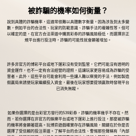
被詐騙的機率如何衡量？
說到具體的詐騙機率，這通常很難以具體數字衡量，因為涉及到太多變
數，例如平台的合法性、玩家的防範意識、詐騙手法的複雜性等。但可
以確定的是，在官方合法渠道中購買彩券的詐騙風險極低，而選擇非正
規平台進行投注時，詐騙的可能性就會顯著增加。
許多非官方的博彩平台或地下運彩沒有受到監管，它們可能沒有透明的
資金運作，也不一定有合法經營的證照，這讓玩家更容易成為詐騙的受
害者。此外，這些平台可能會利用一些讓人難以察覺的手法，例如製造
假贏局來誘使玩家繼續投入資金，最後在玩家想要提領贏款時發現平台
已消失無蹤。
如果你選擇的是台彩官方發行的539彩券，詐騙的機率幾乎不存在。然
而，若你選擇在非官方的娛樂平台或地下運彩上進行投注，那麼被詐騙
的機率將會顯著提高。玩博弈遊戲確實存在詐騙風險，關鍵在於你是否
選擇了受信賴的投注渠道。了解平台的合法性、警惕那些聲稱有「內部