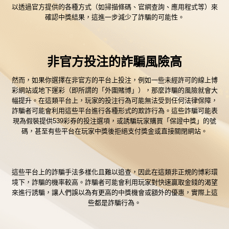
以透過官方提供的各種方式（如掃描條碼、官網查詢、應用程式等）來
確認中獎結果，這進一步減少了詐騙的可能性。
非官方投注的詐騙風險高
然而，如果你選擇在非官方的平台上投注，例如一些未經許可的線上博
彩網站或地下運彩（即所謂的「外圍賭博」），那麼詐騙的風險就會大
幅提升。在這類平台上，玩家的投注行為可能無法受到任何法律保障，
詐騙者可能會利用這些平台進行各種形式的欺詐行為。這些詐騙可能表
現為假裝提供539彩券的投注選項，或誘騙玩家購買「保證中獎」的號
碼，甚至有些平台在玩家中獎後拒絕支付獎金或直接關閉網站。
這些平台上的詐騙手法多樣化且難以追查，因此在這類非正規的博彩環
境下，詐騙的機率較高。詐騙者可能會利用玩家對快速贏取金錢的渴望
來進行誘騙，讓人們誤以為有更高的中獎機會或額外的優惠，實際上這
些都是詐騙行為。