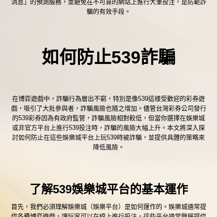
消息」的預測服務，並避免在不可靠的網站上進行大筆投注，是防範詐
騙的有效手段。
如何防止539詐騙
在博弈遊戲中，詐騙行為層出不窮，特別是像539這樣受歡迎的彩券遊
戲，吸引了大批參與者，詐騙風險也隨之增加。儘管台灣彩券公司發行
的539彩券因為有政府監管，詐騙風險相對較低，但當你選擇在娛樂城
或非官方平台上進行539投注時，詐騙的風險大幅上升。本文將深入探
討如何防止在這些娛樂城平台上玩539時被詐騙，並提供具體的策略來
降低風險。
了解539娛樂城平台的基本運作
首先，我們必須理解娛樂城（娛樂平台）是如何運作的。娛樂城通常提
供各種博弈遊戲，讓玩家可以在線上進行投注。這些平台通常聲稱提供