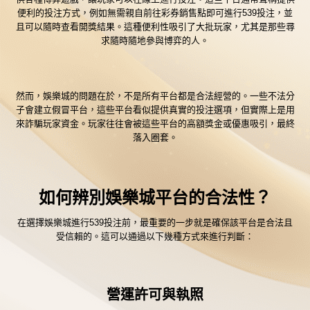
便利的投注方式，例如無需親自前往彩券銷售點即可進行539投注，並
且可以隨時查看開獎結果。這種便利性吸引了大批玩家，尤其是那些尋
求隨時隨地參與博弈的人。
然而，娛樂城的問題在於，不是所有平台都是合法經營的。一些不法分
子會建立假冒平台，這些平台看似提供真實的投注選項，但實際上是用
來詐騙玩家資金。玩家往往會被這些平台的高額獎金或優惠吸引，最終
落入圈套。
如何辨別娛樂城平台的合法性？
在選擇娛樂城進行539投注前，最重要的一步就是確保該平台是合法且
受信賴的。這可以通過以下幾種方式來進行判斷：
營運許可與執照