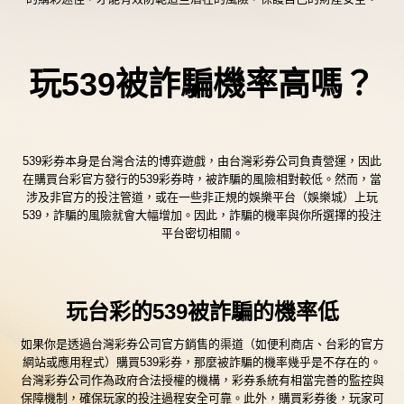
玩539被詐騙機率高嗎？
539彩券本身是台灣合法的博弈遊戲，由台灣彩券公司負責營運，因此
在購買台彩官方發行的539彩券時，被詐騙的風險相對較低。然而，當
涉及非官方的投注管道，或在一些非正規的娛樂平台（娛樂城）上玩
539，詐騙的風險就會大幅增加。因此，詐騙的機率與你所選擇的投注
平台密切相關。
玩台彩的539被詐騙的機率低
如果你是透過台灣彩券公司官方銷售的渠道（如便利商店、台彩的官方
網站或應用程式）購買539彩券，那麼被詐騙的機率幾乎是不存在的。
台灣彩券公司作為政府合法授權的機構，彩券系統有相當完善的監控與
保障機制，確保玩家的投注過程安全可靠。此外，購買彩券後，玩家可