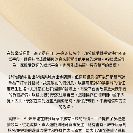
在娛樂城業界，為了提升自己平台的知名度，部分競爭對手會使用不正
當手段，透過抹黑或散播假消息來影響其他平台的評價。A9娛樂城作
為一家較受歡迎的娛樂平台，也可能成為這些惡意競爭的目標。
部分評論中指出A9娛樂城有出金問題，但這類訊息很可能只是競爭對
手為了打擊其聲譽，故意散布的假消息，以讓玩家對A9娛樂城的信任
度產生動搖。尤其是在社群媒體和論壇上，有些平台會故意放大競爭者
的負面評價，以藉此吸引玩家注意自己。這種操作在博弈圈中並不少
見，因此，玩家在看到這些負面消息時，應保持理性，不要輕信單方面
的說法。
實際上，A9娛樂城在許多玩家中擁有不錯的評價。平台提供了多種遊
戲類型，從老虎機、真人遊戲到體育賽事投注，應有盡有。許多玩家對
於A9娛樂城的遊戲流暢性和多樣性表示滿意，這表明A9在遊戲品質和