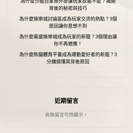
為什麼沙龍百家樂外掛讓玩家欲罷不能？揭開
背後的秘密與技巧
為什麼娛樂城討論區成為玩家交流的熱點？3個
原因讓你意想不到
為什麼萬盛娛樂城成為玩家的新寵？3個理由讓
你不再猶豫！
為什麼熊貓體育平臺成為運動愛好者的新寵？3
分鐘搞懂其背後原因
近期留言
尚無留言可供顯示。