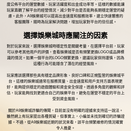
度公佈平台的運營數據、玩家活躍度和出金成功率等。這樣的數據能讓
玩家直觀了解平台的經營情況，減少對平台是否能夠長期穩定運營的疑
慮。此外，A9娛樂城可以提高出金速度和服務效率，建立快速響應的
客服團隊，隨時為玩家解決問題，增加玩家對平台的信任感。
選擇娛樂城時應關注的因素
對於玩家來說，選擇娛樂城時穩定性是關鍵考量，在選擇平台前，玩家
可以參考其他用戶的評價，查看娛樂城是否有頻繁更換LOGO或品牌標
識的情況。如果一個平台的LOGO頻繁更換，建議玩家保持謹慎，因為
這種行為可能隱含了潛在的經營風險。
玩家應該選擇那些具有穩定品牌形象、良好口碑和正規監管的娛樂城平
台。這樣的娛樂城通常在服務質量、出金速度和用戶支持方面表現更
好，能夠提供穩定的遊戲體驗和資金安全保證。透過多角度的觀察和評
估，玩家能夠找到更適合自己的娛樂平台，避免在運營不穩定的平台上
受到資金風險。
關於A9娛樂城詐騙的傳聞，目前並沒有明確的證據來支持這一說法。
雖然網上有玩家提出各種質疑，但事實上，小編並未找到確切的詐騙證
據。不過，從A9娛樂城近期的狀況來看，該平台頻繁維修的情況確實
令人擔憂。