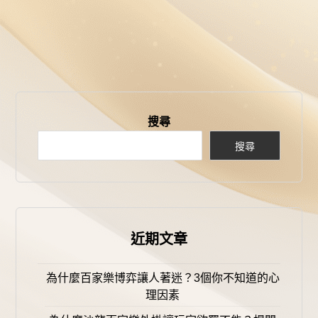
搜尋
搜尋
近期文章
為什麼百家樂博弈讓人著迷？3個你不知道的心
理因素