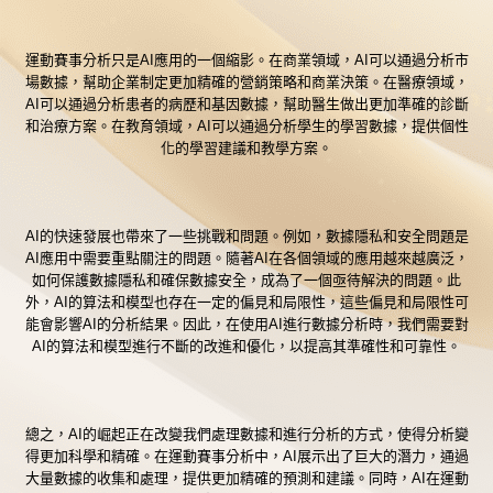
運動賽事分析只是AI應用的一個縮影。在商業領域，AI可以通過分析市
場數據，幫助企業制定更加精確的營銷策略和商業決策。在醫療領域，
AI可以通過分析患者的病歷和基因數據，幫助醫生做出更加準確的診斷
和治療方案。在教育領域，AI可以通過分析學生的學習數據，提供個性
化的學習建議和教學方案。
AI的快速發展也帶來了一些挑戰和問題。例如，數據隱私和安全問題是
AI應用中需要重點關注的問題。隨著AI在各個領域的應用越來越廣泛，
如何保護數據隱私和確保數據安全，成為了一個亟待解決的問題。此
外，AI的算法和模型也存在一定的偏見和局限性，這些偏見和局限性可
能會影響AI的分析結果。因此，在使用AI進行數據分析時，我們需要對
AI的算法和模型進行不斷的改進和優化，以提高其準確性和可靠性。
總之，AI的崛起正在改變我們處理數據和進行分析的方式，使得分析變
得更加科學和精確。在運動賽事分析中，AI展示出了巨大的潛力，通過
大量數據的收集和處理，提供更加精確的預測和建議。同時，AI在運動