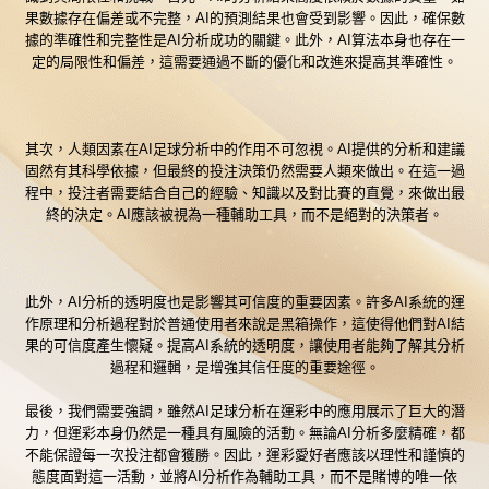
果數據存在偏差或不完整，AI的預測結果也會受到影響。因此，確保數
據的準確性和完整性是AI分析成功的關鍵。此外，AI算法本身也存在一
定的局限性和偏差，這需要通過不斷的優化和改進來提高其準確性。
其次，人類因素在AI足球分析中的作用不可忽視。AI提供的分析和建議
固然有其科學依據，但最終的投注決策仍然需要人類來做出。在這一過
程中，投注者需要結合自己的經驗、知識以及對比賽的直覺，來做出最
終的決定。AI應該被視為一種輔助工具，而不是絕對的決策者。
此外，AI分析的透明度也是影響其可信度的重要因素。許多AI系統的運
作原理和分析過程對於普通使用者來說是黑箱操作，這使得他們對AI結
果的可信度產生懷疑。提高AI系統的透明度，讓使用者能夠了解其分析
過程和邏輯，是增強其信任度的重要途徑。
最後，我們需要強調，雖然AI足球分析在運彩中的應用展示了巨大的潛
力，但運彩本身仍然是一種具有風險的活動。無論AI分析多麼精確，都
不能保證每一次投注都會獲勝。因此，運彩愛好者應該以理性和謹慎的
態度面對這一活動，並將AI分析作為輔助工具，而不是賭博的唯一依