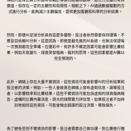
價值，但存在一定的主觀性和局限性。相較之下，AI通過數據驅動的方
式進行分析，能夠減少主觀偏見，提供更加客觀和科學的分析結果。
然而，即便AI足球分析具有這麼多優勢，投注者依然需要保持謹慎，不
應盲目依賴AI分析。這是因為，即使是最先進的AI系統，也無法保證每
一次預測都完全準確。在運彩中，有許多不確定因素可能會影響比賽結
果，例如天氣變化、球員突發傷病、裁判判罰等。這些因素都是AI難以
完全預測的。
此外，網絡上存在大量不實資訊，這些資訊可能會影響AI的分析結果和
投注者的決策。例如，一些人會故意在網絡上發布虛假信息，誤導投注
者，以影響賠率和比賽結果。這些不實資訊可能包括虛假的球員傷病報
告、虛構的比賽內幕消息、誇大的球隊實力評估等。如果投注者不加辨
別地相信這些資訊，可能會做出錯誤的投注決策，導致損失。
為了避免受到不實資訊的影響，投注者需要自己做功課，對比賽進行獨