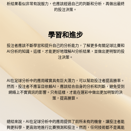
析結果看似非常有說服力，也應該經過自己的判斷和分析，再做出最終
的投注決策。
學習和進步
投注者應該不斷學習和提升自己的分析能力，了解更多有關足球比賽和
AI分析的知識。這樣，才能更好地理解AI分析結果，並做出更明智的投
注決策。
AI在足球分析中的應用確實具有巨大潛力，可以幫助投注者提高勝率。
然而，投注者不應盲目依賴AI，應該結合自身的分析和判斷，避免受到
網絡上不實資訊的影響。只有這樣，才能在運彩中做出更加明智的決
策，提高勝算。
總結來說，AI在足球分析中的應用提供了前所未有的機會，讓投注者能
夠更科學、更高效地進行比賽預測和投注。然而，任何技術都不是萬能