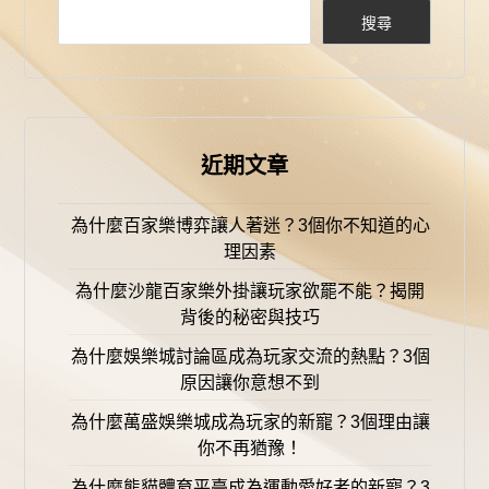
搜尋
近期文章
為什麼百家樂博弈讓人著迷？3個你不知道的心
理因素
為什麼沙龍百家樂外掛讓玩家欲罷不能？揭開
背後的秘密與技巧
為什麼娛樂城討論區成為玩家交流的熱點？3個
原因讓你意想不到
為什麼萬盛娛樂城成為玩家的新寵？3個理由讓
你不再猶豫！
為什麼熊貓體育平臺成為運動愛好者的新寵？3