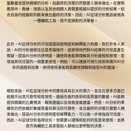
量數據並提供精確的分析，但最終的決策仍然需要人類來做出。在實際
應用中，教練、球員以及其他相關人員需要根據AI提供的分析結果，結
合自身的經驗和判斷來做出最終的決策。因此，AI足球分析應該被視為
一種輔助工具，而不是絕對的決策者。
此外，AI足球分析的可信度還與透明度和解釋能力有關。對於許多人來
說，AI的分析過程往往是黑箱操作，這使得他們對AI結果的可信度產生
懷疑。提高AI分析的透明度，讓使用者能夠理解其分析過程和原理，是
增強其信任度的一個重要途徑。例如，可以通過可視化技術來展示AI分
析的過程和結果，使得使用者能夠直觀地理解和接受AI的建議。
總結來說，AI在足球分析中的應用具有巨大的潛力，並且在很多方面已
經展示出其可靠性和有效性。通過先進的技術和高質量的數據，AI能夠
提供精確的比賽預測、戰術建議以及球員發展建議。然而，AI分析的準
確性仍然依賴於數據質量和算法的可靠性，並且最終的決策仍需要人類
來做出。提高AI分析的透明度和解釋能力，可以進一步增強其可信度。
因此，AI足球分析值得信任，但需要以謹慎和批判的態度來使用，並將
其作為輔助工具來幫助人類做出更明智的決策。