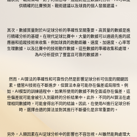
供精確的比賽預測、戰術建議以及球員的個人發展建議。
其次，數據質量對於
AI足球分析
的準確性至關重要。高質量的數據是進
行精確分析的基礎。在現代足球比賽中，大量的數據可以通過先進的感
應器和追蹤技術來收集，例如球員的跑動距離、速度、加速度、心率等
生理數據，以及比賽中的技術動作數據。這些數據的準確收集和處理，
為AI分析提供了豐富且可靠的數據源。
然而，AI算法的準確性和可靠性仍然是影響足球分析可信度的關鍵因
素。儘管AI技術在不斷進步，但算法本身可能存在偏差或局限性。例
如，AI模型的訓練過程中，如果所使用的數據不夠全面或存在偏差，這
些偏差就可能會被引入到最終的分析結果中。此外，不同的AI算法在處
理相同數據時，可能會得出不同的結論。因此，在使用AI進行足球分析
時，選擇合適的算法並對其進行不斷優化是非常重要的。
另外，人類因素在AI足球分析中的影響也不容忽視。AI雖然能夠處理大