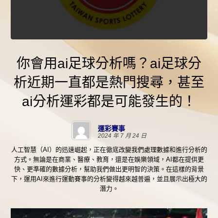
你會用ai足球分析嗎？ai足球分
析近期一直都是熱門搜尋，甚至
ai分析運彩都是可能發生的！
運彩賽事
2024 年 7 月 24 日
人工智慧（AI）的迅速崛起，正在徹底改變我們處理數據和進行分析的
方式。無論是在商業、醫療、教育，還是在娛樂領域，AI都在提供更
快、更準確的數據分析，幫助我們做出更明智的決策。在這樣的背景
下，運用AI來進行運動賽事的分析變得越來越普遍，並且展示出極大的
潛力。