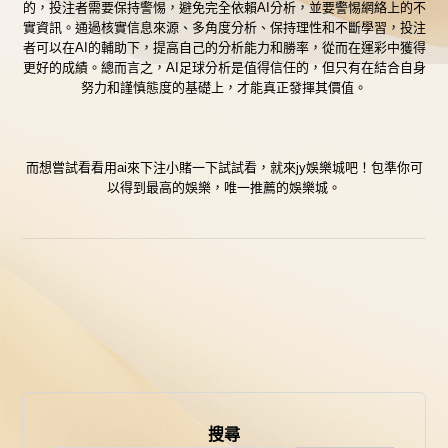
的，投注者需要保持警惕，避免完全依賴AI分析，並要警惕網絡上的不
實資訊。通過核實信息來源、多角度分析、保持理性和不斷學習，投注
者可以在AI的輔助下，提高自己的分析能力和勝率，從而在運彩中獲得
更好的成績。總而言之，AI足球分析是值得信任的，但只有在結合自身
努力和謹慎態度的基礎上，才能真正發揮其價值。
而想嘗試看看用ai來下注小賭一下試試看，就來jy娛樂城吧！包準你可
以得到最高的娛樂，唯一推薦的娛樂城。
搜尋