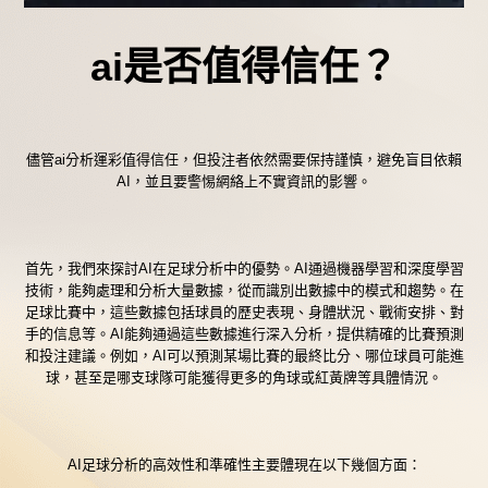
ai是否值得信任？
儘管
ai分析運彩
值得信任，但投注者依然需要保持謹慎，避免盲目依賴
AI，並且要警惕網絡上不實資訊的影響。
首先，我們來探討AI在足球分析中的優勢。AI通過機器學習和深度學習
技術，能夠處理和分析大量數據，從而識別出數據中的模式和趨勢。在
足球比賽中，這些數據包括球員的歷史表現、身體狀況、戰術安排、對
手的信息等。AI能夠通過這些數據進行深入分析，提供精確的比賽預測
和投注建議。例如，AI可以預測某場比賽的最終比分、哪位球員可能進
球，甚至是哪支球隊可能獲得更多的角球或紅黃牌等具體情況。
AI足球分析的高效性和準確性主要體現在以下幾個方面：