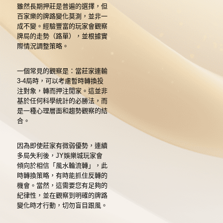
雖然長期押莊是普遍的選擇，但
百家樂的牌路變化莫測，並非一
成不變。經驗豐富的玩家會觀察
牌局的走勢（路單），並根據實
際情況調整策略。
一個常見的觀察是：當莊家連輸
3-4局時，可以考慮暫時轉換投
注對象，轉而押注閒家。這並非
基於任何科學統計的必勝法，而
是一種心理層面和趨勢觀察的結
合。
因為即使莊家有微弱優勢，連續
多局失利後，
JY娛樂城
玩家會
傾向於相信「風水輪流轉」，此
時轉換策略，有時能抓住反轉的
機會。當然，這需要您有足夠的
紀律性，並在觀察到明確的牌路
變化時才行動，切勿盲目跟風。