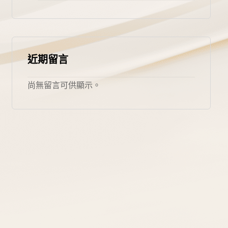
近期留言
尚無留言可供顯示。