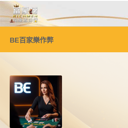
BE百家樂作弊