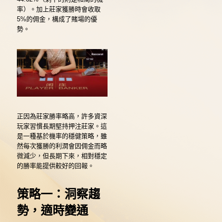
率）。加上莊家獲勝時會收取
5%的佣金，構成了賭場的優
勢。
正因為莊家勝率略高，許多資深
玩家習慣長期堅持押注莊家。這
是一種基於機率的穩健策略，雖
然每次獲勝的利潤會因佣金而略
微減少，但長期下來，相對穩定
的勝率能提供較好的回報。
策略一：洞察趨
勢，適時變通