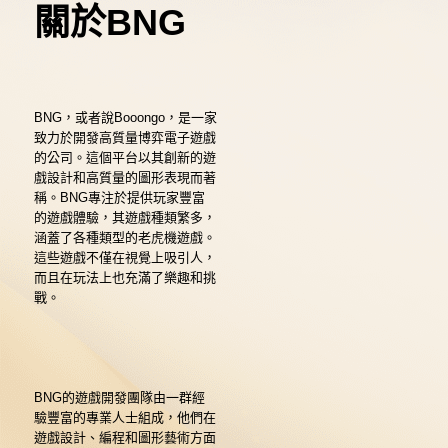
關於BNG
BNG，或者說Booongo，是一家
致力於開發高質量博弈電子遊戲
的公司。這個平台以其創新的遊
戲設計和高質量的圖形表現而著
稱。BNG專注於提供玩家豐富
的遊戲體驗，其遊戲種類繁多，
涵蓋了各種類型的老虎機遊戲。
這些遊戲不僅在視覺上吸引人，
而且在玩法上也充滿了樂趣和挑
戰。
BNG的遊戲開發團隊由一群經
驗豐富的專業人士組成，他們在
遊戲設計、編程和圖形藝術方面