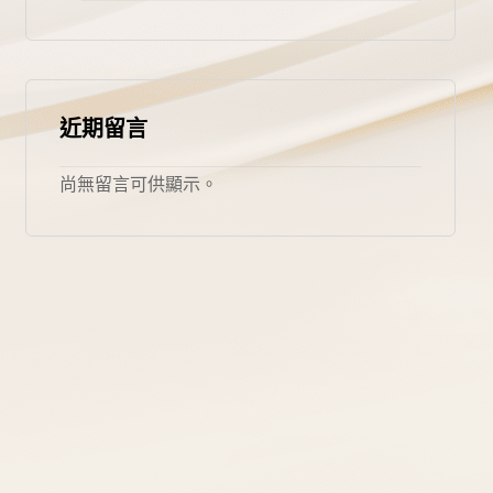
近期留言
尚無留言可供顯示。