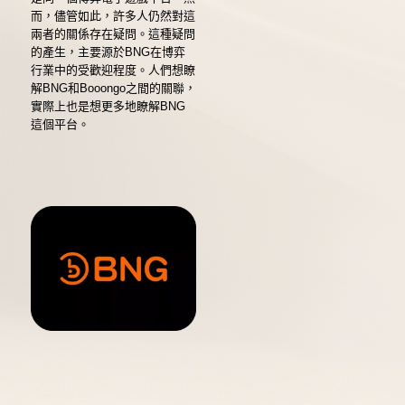
而，儘管如此，許多人仍然對這
兩者的關係存在疑問。這種疑問
的產生，主要源於BNG在博弈
行業中的受歡迎程度。人們想瞭
解BNG和Booongo之間的關聯，
實際上也是想更多地瞭解BNG
這個平台。