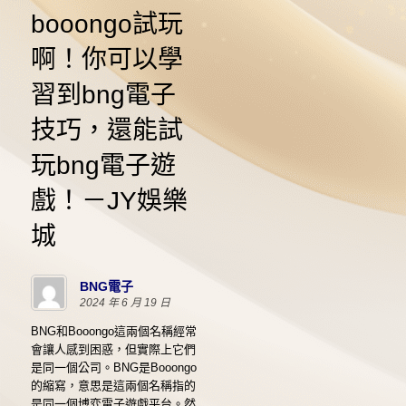
booongo試玩
啊！你可以學
習到bng電子
技巧，還能試
玩bng電子遊
戲！－JY娛樂
城
BNG電子
2024 年 6 月 19 日
BNG和Booongo這兩個名稱經常
會讓人感到困惑，但實際上它們
是同一個公司。BNG是Booongo
的縮寫，意思是這兩個名稱指的
是同一個博弈電子遊戲平台。然