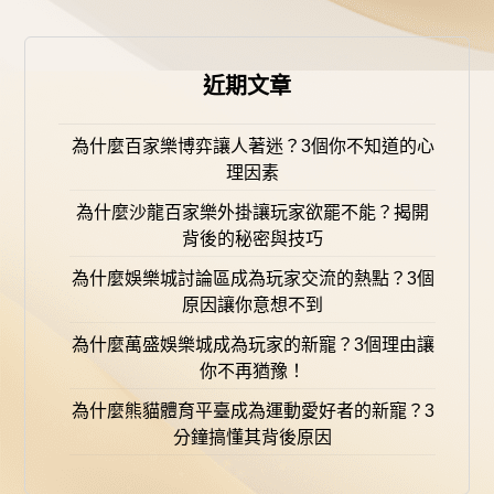
近期文章
為什麼百家樂博弈讓人著迷？3個你不知道的心
理因素
為什麼沙龍百家樂外掛讓玩家欲罷不能？揭開
背後的秘密與技巧
為什麼娛樂城討論區成為玩家交流的熱點？3個
原因讓你意想不到
為什麼萬盛娛樂城成為玩家的新寵？3個理由讓
你不再猶豫！
為什麼熊貓體育平臺成為運動愛好者的新寵？3
分鐘搞懂其背後原因