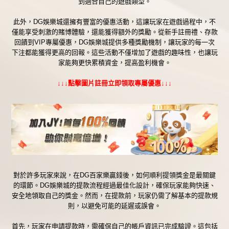
到適合自己的遊戲類型。
此外，DG娛樂城還擁有豐富的優惠活動，這讓玩家在遊戲過程中，不
僅能享受刺激的賭博體驗，還能獲得額外的獎勵。從新手註冊禮、存款
回饋到VIP專屬優惠，DG娛樂城提供多種獎勵機制，讓玩家的每一次
下注都能獲得更高的回報。這些活動不僅增加了遊戲的趣味性，也讓玩
家能夠更快累積資金，提高盈利機會。
↓↓↓點擊圖片註冊立即領取專屬優惠↓↓↓
對於許多玩家來說，在DG百家樂贏錢後，如何順利提領獎金是最關鍵
的環節。DG娛樂城的提款流程經過最佳化設計，確保玩家能夠快速、
安全地領取自己的獎金。然而，在提款前，玩家仍需了解基本的提款規
則，以避免可能的延遲或誤會。
首先，玩家在申請提款時，需確保自己的帳戶資訊已完成驗證。這包括