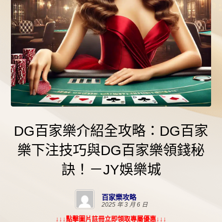
DG百家樂介紹全攻略：DG百家
樂下注技巧與DG百家樂領錢秘
訣！－JY娛樂城
百家樂攻略
2025 年 3 月 6 日
↓↓↓點擊圖片註冊立即領取專屬優惠↓↓↓