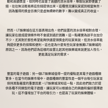
動和高額獎金，但同時也設置了高額的流水倍率，導致玩家即便贏了
錢，往往無法輕易將這些錢提領出來。這種情況讓玩家感到相當無奈，
因為獲得的獎金彷彿只是虛無縹緲的數字，難以變成真正的收益。
然而，LT娛樂城在這方面表現出色，他們設置的流水倍率相對合理，
讓玩家在達成提領條件時不會感到過於困難。這一點確實為該平台加分
不少，尤其對於那些希望能夠快速提領獎金的玩家來說，低流水倍率能
夠提供更多的保障和便利。這也是為什麼有些玩家會推薦LT娛樂城的
原因之一，因為他們認為這樣的設置比起其他娛樂城來說更加人性化，
更能滿足玩家的需求。
豐富的電子遊戲：另一個LT娛樂城值得一提的優點是其電子遊戲種類
繁多。在當今的娛樂市場中，遊戲種類的豐富性是一個平台吸引玩家並
保持其黏著度的重要因素。
LT娛樂城
深知這一點，因此他們致力於提
供各種不同類型的電子遊戲，讓玩家可以根據自己的興趣和偏好選擇遊
玩。這不僅增加了平台的吸引力，也提高了玩家的娛樂體驗。