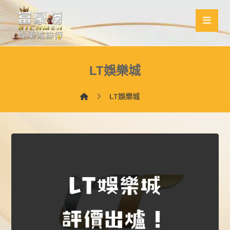
LT娛樂城
LT娛樂城