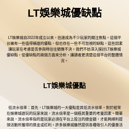
LT娛樂城優缺點
LT娛樂城自2022年成立以來，迅速成為不少玩家的關注焦點。這個平
台擁有一些值得稱道的優點，但也存在一些不可忽視的缺點，這些因素
讓玩家在考慮是否參與時往往猶豫不決。我們不妨深入探討
LT娛樂城
優缺點
，從優缺點的兩個方面來分析，讓讀者更清楚這個平台的整體情
況。
LT娛樂城優點
低流水倍率：首先，LT娛樂城的一大優點是其低流水倍率。對於經常
在娛樂城遊玩的玩家來說，流水倍率是一個極其重要的考量因素。簡單
來說，流水倍率指的是玩家必須在平台上投注的總金額，才能夠順利提
領活動所獲得的獎金或紅利。許多娛樂城雖然提供各種吸引人的優惠活