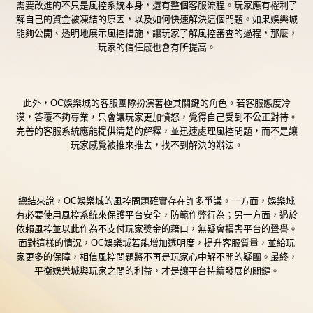
需要改進的不只是風控系統本身，還有整個客服流程。玩家應有權利了
解自己的資金被凍結的原因，以及如何快速解決這個問題。如果娛樂城
能夠公開、透明地展示風控措施，讓玩家了解風控審查的過程，那麼，
玩家的信任感也會有所提高。
此外，OC娛樂城的客服團隊扮演著極其關鍵的角色。若客服態度冷
漠，答覆不夠專業，只會讓玩家更加憤怒，覺得自己受到不公正對待。
完善的客服系統應能提供清楚的解釋，並迅速處理風控問題，而不是讓
玩家感覺被推來推去，找不到解決的辦法。
總結來說，OC娛樂城的風控問題確實存在許多爭議。一方面，娛樂城
有必要使用風控系統來保護平台安全，防範作弊行為；另一方面，過於
依賴風控並以此作為不支付玩家獎金的藉口，無疑會損害平台的聲譽。
面對這樣的情況，OC娛樂城若能增加透明度，提升客服質量，並給玩
家更多的保障，相信風控問題將不再是玩家心中解不開的疑團。最終，
平衡娛樂城與玩家之間的利益，才是讓平台持續發展的關鍵。