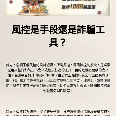
風控是手段還是詐騙工
具？
首先，必須了解風控的設計初衷。所謂風控，即風險控制系統，是娛樂
城用來監測和防止不公平或違規行為的工具，目的是維護遊戲的公平
性，保護平台與其他玩家的利益。由於線上賭博行業常常面臨惡意攻
擊、利用漏洞作弊等挑戰，因此風控變得至關重要。理論上，娛樂城應
使用風控系統來檢測疑似違規行為，例如異常投注模式、試圖操控賠率
或濫用促銷活動等。
然而，這樣的系統也引發了許多爭議。某些娛樂城可能會藉著風控的名