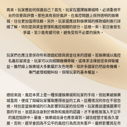
再來，玩家應如何保護自己？首先，玩家在選擇娛樂城時，必須重視平
台的信譽與評價。那些具有良好風評、在風控問題上保持透明的娛樂
城，往往更加值得信賴。另外，玩家還應該對娛樂城的條款細則進行詳
細了解，特別是與資金管理和風控相關的部分。這樣一來，若日後發生
爭議，至少能有據可依，避免受到不必要的損失。
玩家們也應注意保存所有遊戲紀錄與資金往來的證據。若娛樂城以風控
名義扣留資金，玩家可以向相關機構舉報，或尋求法律途徑來捍衛權
益。雖然線上娛樂城大多數屬於灰色地帶，但許多國家仍然設有機構，
專門處理相關糾紛，保障玩家的基本權益。
總結來說，風控本質上是一種保護娛樂城和玩家的手段，但如果被娛樂
城濫用，便成了阻礙玩家獲取應得收益的工具。這種情況的存在不容忽
視，特別是當娛樂城的行為影響到玩家的信任時。玩家應該謹慎選擇可
靠的平台，並提高自身對於條款和風險的認識，才不會輕易落入不公平
的風控陷阱中。最後，娛樂城自身也應意識到，誠信經營才能長久發
展，否則，遲早會因為不公平的風控行為而流失客戶，最終影響其在市