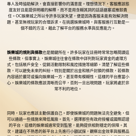
專人及時協助解決，會直接影響你的滿意度。理想情況下，客服應該態
度友好且能提供明確的解釋，而不是用含糊其詞的話語搪塞或推卸責
任。OC娛樂城之所以令許多玩家失望，便是因為客服未能有效解決問
題，甚至無視玩家的合理訴求。在挑選娛樂城時，與客服進行互動是一
個不錯的方法，藉此了解平台的服務水準與反應能力。
娛樂城的規則與條款
也是關鍵所在。許多玩家在註冊時常常忽略閱讀這
些條款，但事實上，娛樂城往往會在條款中詳列對玩家資金的處理方
式，包括賬戶安全、促銷活動限制和風控措施等細節。清楚了解這些條
款，可以避免未來的糾紛。特別是關於出金和賬戶封鎖的條款，若條款
內容過於嚴苛或偏向娛樂城一方，甚至帶有模糊性，這樣的平台應當小
心。娛樂城的條款應該清晰而公平，否則一旦出現問題，玩家將處於非
常不利的地位。
同時，玩家也應該主動保護自己。即使
娛樂城
的問題無法完全避免，但
可以通過一些措施來降低風險。首先，選擇那些有政府授權或國際認證
的平台，這樣的娛樂城通常受到監管，能夠提供相對穩定的保障。其
次，建議在不熟悉的新平台上先進行小額試探，觀察出金效率與服務品