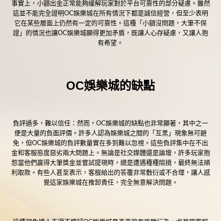
事實上，小額出金正常能夠緩解玩家對於平台可靠性的部分疑慮。雖然
這並不能完全證明OC娛樂城在所有情況下都是誠信經營，但至少表明
它在某些層面上仍然有一定的可靠性。這種「小額沒問題，大筆不保
證」的情況也讓OC娛樂城顯得更加矛盾，既讓人心存疑慮，又讓人抱
有希望。
OC娛樂城的缺點
負評過多，難以信任：然而，OC娛樂城的缺點也非常顯著，其中之一
便是大量的負面評價。許多人認為娛樂城之間的「互黑」現象無可避
免，但OC娛樂城的負評數量實在多到難以忽視。這些負評集中在不出
金和客服態度惡劣兩大問題上。無論是社交媒體還是論壇，許多玩家抱
怨當他們贏得大筆獎金並嘗試提現時，總是遭遇種種阻撓，最終無法順
利取款。有些人甚至表示，客服給出的答覆非常敷衍或不合理，讓人感
覺這家娛樂城在推卸責任，完全無意解決問題。