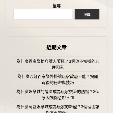
搜尋
搜尋
近期文章
為什麼百家樂博弈讓人著迷？3個你不知道的心
理因素
為什麼沙龍百家樂外掛讓玩家欲罷不能？揭開
背後的秘密與技巧
為什麼娛樂城討論區成為玩家交流的熱點？3個
原因讓你意想不到
為什麼萬盛娛樂城成為玩家的新寵？3個理由讓
你不再猶豫！