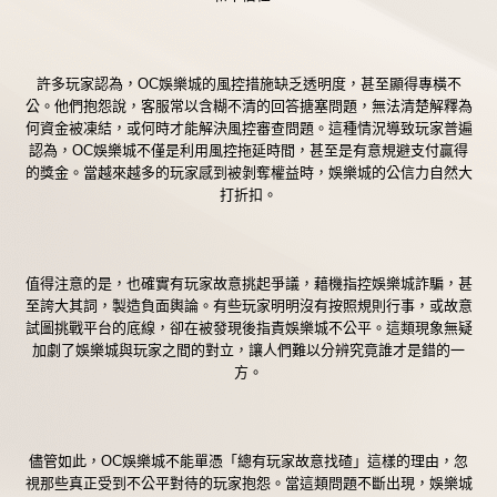
許多玩家認為，OC娛樂城的風控措施缺乏透明度，甚至顯得專橫不
公。他們抱怨說，客服常以含糊不清的回答搪塞問題，無法清楚解釋為
何資金被凍結，或何時才能解決風控審查問題。這種情況導致玩家普遍
認為，OC娛樂城不僅是利用風控拖延時間，甚至是有意規避支付贏得
的獎金。當越來越多的玩家感到被剝奪權益時，娛樂城的公信力自然大
打折扣。
值得注意的是，也確實有玩家故意挑起爭議，藉機指控娛樂城詐騙，甚
至誇大其詞，製造負面輿論。有些玩家明明沒有按照規則行事，或故意
試圖挑戰平台的底線，卻在被發現後指責娛樂城不公平。這類現象無疑
加劇了娛樂城與玩家之間的對立，讓人們難以分辨究竟誰才是錯的一
方。
儘管如此，OC娛樂城不能單憑「總有玩家故意找碴」這樣的理由，忽
視那些真正受到不公平對待的玩家抱怨。當這類問題不斷出現，娛樂城