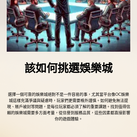
該如何挑選娛樂城
選擇一個可靠的娛樂城絕對不是一件容易的事，尤其當平台像OC娛樂
城這樣充滿爭議與疑慮時，玩家們更需要格外謹慎。如何避免無法提
現、賬戶被封等問題，是每位玩家都必須了解的重要課題。找到值得信
賴的娛樂城需要多方面考量，從信譽到服務品質，這些因素都直接影響
你的遊戲體驗。