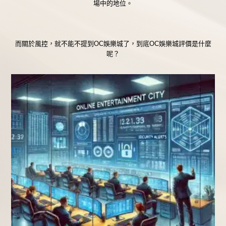
場中的地位。
而關於風控，就不能不提到OC娛樂城了，到底
OC娛樂城評價
是什麼
呢？