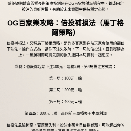
避免短期輸贏影響長期策略特別是在OG百家樂試玩過程中，養成固定
投注的良好習慣，有助於未來實戰中保持穩定心態。
OG百家樂攻略：倍投補損法（馬丁格
爾策略）
倍投補損法，又稱馬丁格爾策略，是許多百家樂進階玩家會使用的翻倍
下注法，操作方式為：當你下注失敗時，下一局加倍投注，直到獲勝為
止，一旦勝利即可將先前的損失連同本局贏利一起追回。
舉例：假設你起始下注100元，連輸3局，第4局投注方式為：
第一局：100元→輸
第二局：200元→輸
第三局：400元→輸
第四局：800元→勝→贏回前三局損失＋本局利潤
倍投法風險極高，若連續失利，投注金額會呈倍數暴漲，可能超出你的
資金承受範圍，甚至遭遇平台限注風險。