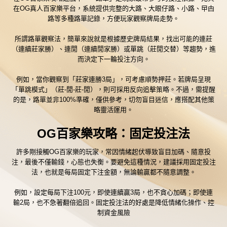
在OG真人百家樂平台，系統提供完整的大路、大眼仔路、小路、曱甴
路等多種路單記錄，方便玩家觀察牌局走勢。
所謂路單觀察法，簡單來說就是根據歷史牌局結果，找出可能的連莊
（連續莊家勝）、連閒（連續閒家勝）或單跳（莊閒交替）等趨勢，進
而決定下一輪投注方向。
例如，當你觀察到「莊家連勝3局」，可考慮順勢押莊。若牌局呈現
「單跳模式」（莊-閒-莊-閒），則可採用反向追擊策略。不過，需提醒
的是，路單並非100%準確，僅供參考，切勿盲目迷信，應搭配其他策
略靈活運用。
OG百家樂攻略：固定投注法
許多剛接觸OG百家樂的玩家，常因情緒起伏導致盲目加碼、隨意投
注，最後不僅輸錢，心態也失衡。要避免這種情況，建議採用固定投注
法，也就是每局固定下注金額，無論輸贏都不隨意調整。
例如，設定每局下注100元，即使連續贏3局，也不貪心加碼；即使連
輸2局，也不急著翻倍追回。固定投注法的好處是降低情緒化操作、控
制資金風險