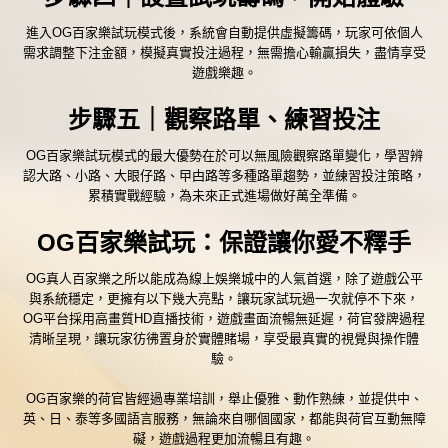
進入OG百家樂試玩模式後，系統會自動提供虛擬籌碼，玩家可依個人
需求調整下注金額，模擬真實投注過程，無需擔心輸贏損失，盡情享受
遊戲樂趣。
步驟五｜觀察路單、練習投注
OG百家樂試玩模式的最大優勢在於可以無風險觀察路單變化，學習辨
認大路、小路、大眼仔路、曱甴路等多種路單趨勢，並練習投注策略，
累積實戰經驗，為未來正式進場做好萬全準備。
OG百家樂試玩：保證讓你愛不釋手
OG真人百家樂之所以能成為線上娛樂城中的人氣首選，除了遊戲公平
與系統穩定，更擁有以下幾大亮點，讓玩家試玩過一次就停不下來，
OG平台採用高畫質HD直播技術，遊戲畫面流暢無延遲，荷官發牌過程
清晰呈現，讓玩家彷彿置身於實體賭場，享受最真實的視覺與操作體
驗。
OG百家樂的荷官皆經過專業培訓，舉止優雅、動作熟練，並提供中、
英、日、泰等多國語言服務，無論來自哪個國家，都能與荷官互動無障
礙，遊戲過程更加流暢且有趣。