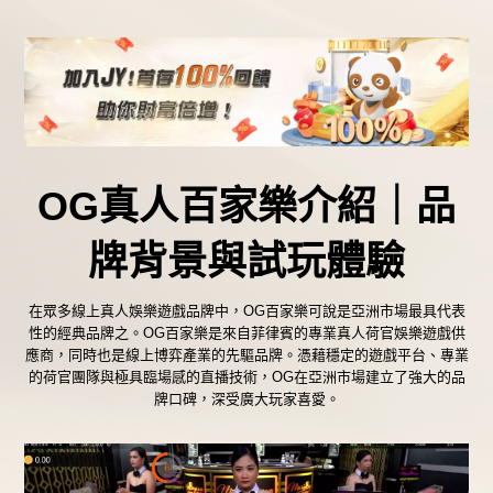
OG真人百家樂介紹｜品
牌背景與試玩體驗
在眾多線上真人娛樂遊戲品牌中，OG百家樂可說是亞洲市場最具代表
性的經典品牌之。OG百家樂是來自菲律賓的專業真人荷官娛樂遊戲供
應商，同時也是線上博弈產業的先驅品牌。憑藉穩定的遊戲平台、專業
的荷官團隊與極具臨場感的直播技術，OG在亞洲市場建立了強大的品
牌口碑，深受廣大玩家喜愛。