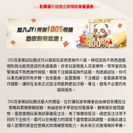
↓↓↓點擊圖片註冊立即領取專屬優惠↓↓↓
OG百家樂試玩模式可以幫助玩家熟悉操作介面，降低因為不熟悉遊戲
規則與功能而造成的失誤風險，許多玩家剛進入百家樂時，常常會因為
緊張或不熟悉操作按鈕，導致下注錯誤或操作延遲，而透過試玩，你可
以事先練習所有步驟，包含選桌、設置籌碼、下注確認、查看路單等操
作細節，讓你在未來正式投注時能夠更加冷靜、專注，避免不必要的失
誤與損失。
OG百家樂試玩模式最大的價值，在於讓玩家有機會自由練習各種投注
策略與累積實戰經驗，無論是新手學習如何看路單、觀察連莊連閒趨
勢，還是進階玩家測試單邊投注法、馬丁格爾倍投法、固定投注法等不
同的下注技巧，都可以在無壓力的環境下盡情嘗試與調整，並藉此建立
個人習慣的資金控管模式與情緒管理能力，為未來正式進場做好準備。