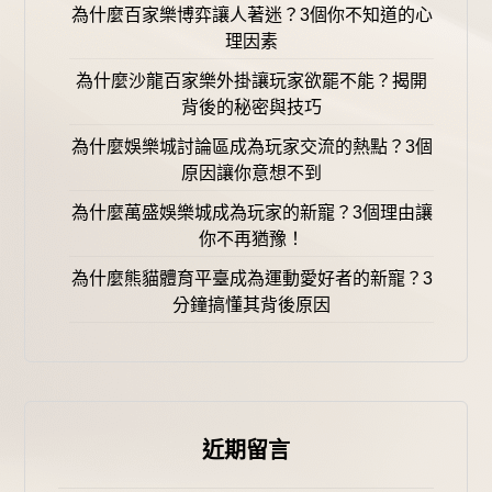
為什麼百家樂博弈讓人著迷？3個你不知道的心
理因素
為什麼沙龍百家樂外掛讓玩家欲罷不能？揭開
背後的秘密與技巧
為什麼娛樂城討論區成為玩家交流的熱點？3個
原因讓你意想不到
為什麼萬盛娛樂城成為玩家的新寵？3個理由讓
你不再猶豫！
為什麼熊貓體育平臺成為運動愛好者的新寵？3
分鐘搞懂其背後原因
近期留言