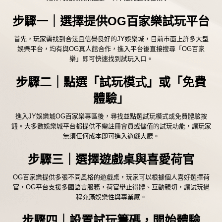
步驟一｜選擇提供OG百家樂試玩平台
首先，玩家需找到合法且信譽良好的
JY娛樂城
，目前市面上許多大型
娛樂平台，均有與OG真人館合作，進入平台後直接搜尋「OG百家
樂」即可快速找到試玩入口。
步驟二｜點選「試玩模式」或「免費
體驗」
進入
JY娛樂城
OG百家樂專區後，尋找並點選試玩模式或免費體驗按
鈕。大多數
娛樂城
平台都提供不需註冊會員或儲值的試玩功能，讓玩家
無須任何成本即可進入遊戲大廳。
步驟三｜選擇遊戲桌與喜愛荷官
OG百家樂提供多張不同風格的遊戲桌，玩家可以根據個人喜好選擇荷
官，OG平台支援多國語言服務，荷官舉止得體、互動親切，讓試玩過
程充滿娛樂性與專業感。
步驟四｜設置試玩籌碼，開始體驗