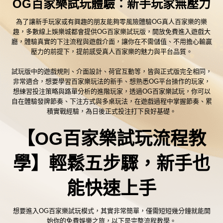
OG百家樂試玩體驗：新手玩家無壓力
為了讓新手玩家或有興趣的朋友能夠零風險體驗OG真人百家樂的樂
趣，多數線上
娛樂城
都會提供
OG百家樂試玩
版，開放免費進入遊戲大
廳，體驗真實的下注流程與遊戲介面，讓你在不需儲值、不用擔心輸贏
壓力的前提下，提前感受真人百家樂的魅力與平台品質。
試玩版中的遊戲規則、介面設計、荷官互動等，皆與正式版完全相同，
非常適合，想要學習百家樂玩法的新手、想熟悉OG平台操作的玩家，
想練習投注策略與路單分析的進階玩家，透過OG百家樂試玩，你可以
自在體驗發牌節奏、下注方式與多桌玩法，在遊戲過程中掌握節奏、累
積實戰經驗，為日後正式投注打下良好基礎。
【OG百家樂試玩流程教
學】輕鬆五步驟，新手也
能快速上手
想要進入OG百家樂試玩模式，其實非常簡單，僅需短短幾分鐘就能開
始你的免費娛樂之旅，以下是完整流程教學。