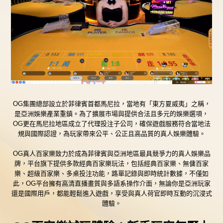
OG集團總部設立於菲律賓首都馬尼拉，當地有「東方夏威夷」之稱，
是亞洲娛樂產業重鎮。為了擴展市場與提供合法且多元的娛樂選項，
OG更在馬尼拉地區成立了代理投注子公司，確保遊戲服務符合當地法
規與國際認證，為玩家帶來公平、公正且高品質的真人娛樂體驗。
OG真人百家樂致力於成為菲律賓與亞洲地區最具競爭力的真人娛樂品
牌，平台旗下提供多款經典百家樂玩法，包括經典百家樂、無傭百家
樂、超級百家樂、多桌投注功能，路單記錄與即時統計數據，不僅如
此，OG平台擁有高清直播畫質與多語系操作介面，無論你是亞洲玩家
還是國際用戶，都能輕鬆進入遊戲，享受與真人荷官即時互動的沉浸式
體驗。