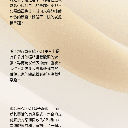
遊戲中找到自己的樂趣和挑戰。
只需簡單幾步，就可以參與這款
刺激的遊戲，體驗不一樣的老虎
機樂趣。
除了飛行員遊戲，QT平台上還
有許多其他獨特且受歡迎的遊
戲，等待玩家們去探索和體驗。
我們不斷更新和豐富遊戲內容，
確保玩家們總能找到新的挑戰和
樂趣。
總結來說，QT電子遊戲平台憑
藉其靈活的商業模式、整合的支
付解決方案和開放的API接口，
為遊戲廠商和玩家提供了一個高