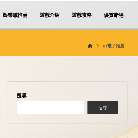
娛樂城推薦
遊戲介紹
遊戲攻略
優質賭場
qt電子推薦
搜尋
搜尋