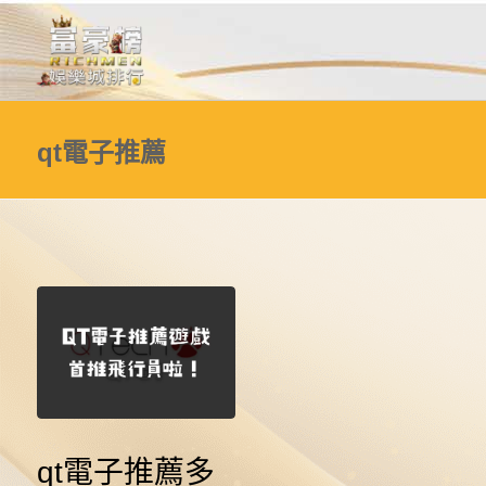
qt電子推薦
qt電子推薦多