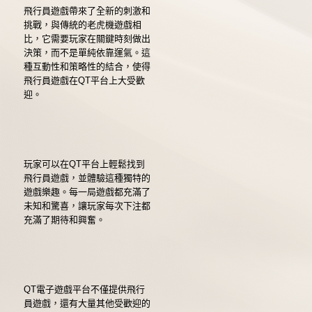
飛行員遊戲帶來了全新的刺激和
挑戰，與傳統的老虎機遊戲相
比，它需要玩家在關鍵時刻做出
決策，而不是單純依靠運氣。這
種互動性和策略性的結合，使得
飛行員遊戲在QT平台上大受歡
迎。
玩家可以在QT平台上輕鬆找到
飛行員遊戲，並體驗這種獨特的
遊戲樂趣。每一局遊戲都充滿了
未知和驚喜，讓玩家每次下注都
充滿了期待和興奮。
QT電子遊戲平台不僅提供飛行
員遊戲，還有大量其他受歡迎的