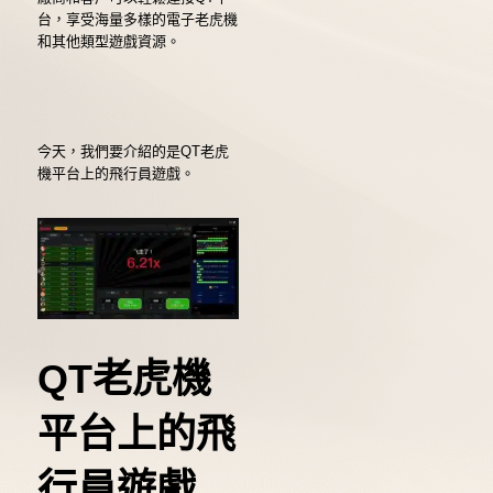
台，享受海量多樣的電子老虎機
和其他類型遊戲資源。
今天，我們要介紹的是QT老虎
機平台上的飛行員遊戲。
QT老虎機
平台上的飛
行員遊戲